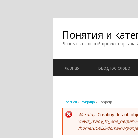
Понятия и кате
Вспомогательный проект портала
Главная
Вводное слово
Вы здесь
Главная
»
Ponjatija
» Ponjatija
Сообщение об ошиб
Warning
: Creating default o
views_many_to_one_helper->
/home/u6426/domains/ponjati