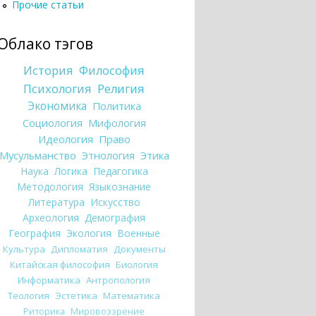
Прочие статьи
Облако тэгов
История
Философия
Психология
Религия
Экономика
Политика
Социология
Мифология
Идеология
Право
Мусульманство
Этнология
Этика
Наука
Логика
Педагогика
Методология
Языкознание
Литература
Искусство
Археология
Демография
География
Экология
Военные
Культура
Дипломатия
Документы
Китайская философия
Биология
Информатика
Антропология
Теология
Эстетика
Математика
Риторика
Мировоззрение