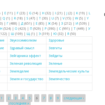
)
|
E
(11)
|
F
(23)
|
G
(14)
|
H
(32)
|
I
(21)
|
J
(2)
|
K
(19)
|
L
|
Q
(1)
|
R
(18)
|
S
(47)
|
T
(30)
|
U
(7)
|
V
(15)
|
W
(5)
|
Y
3)
|
Г
(488)
|
Д
(651)
|
Е
(85)
|
Ж
(54)
|
З
(212)
|
И
(539)
|
Н
(524)
|
О
(423)
|
П
(929)
|
Р
(390)
|
С
(991)
|
Т
(449)
|
У
(122)
|
Ш
(109)
|
Щ
(1)
|
Э
(319)
|
Ю
(32)
|
Я
(50)
ние
Звукосимволизм
Здоровье
ние
Здравый смысл
Зевгиты
Зейгарника эффект
Зейдиты
Зеленая революция
Зеленые
е
Земледелие
Земледельческие культы
Земля и государство
Землячество
1
2
3
4
5
6
7
8
9
следующая ›
последняя »