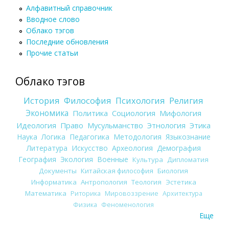
Алфавитный справочник
Вводное слово
Облако тэгов
Последние обновления
Прочие статьи
Облако тэгов
История
Философия
Психология
Религия
Экономика
Политика
Социология
Мифология
Идеология
Право
Мусульманство
Этнология
Этика
Наука
Логика
Педагогика
Методология
Языкознание
Литература
Искусство
Археология
Демография
География
Экология
Военные
Культура
Дипломатия
Документы
Китайская философия
Биология
Информатика
Антропология
Теология
Эстетика
Математика
Риторика
Мировоззрение
Архитектура
Физика
Феноменология
Еще