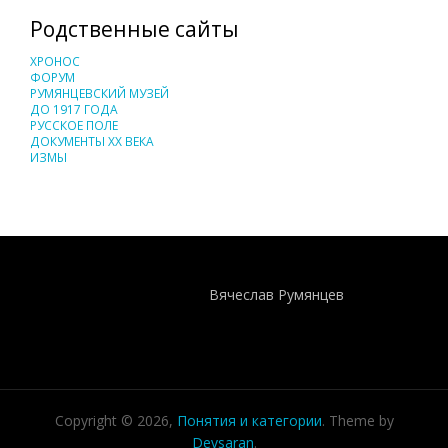
Родственные сайты
ХРОНОС
ФОРУМ
РУМЯНЦЕВСКИЙ МУЗЕЙ
ДО 1917 ГОДА
РУССКОЕ ПОЛЕ
ДОКУМЕНТЫ XX ВЕКА
ИЗМЫ
Понятия И Категории - Исторический Проект ХРОНОС
WEB-редактор
Вячеслав Румянцев
Copyright © 2026,
Понятия и категории
. Theme by
Devsaran
.