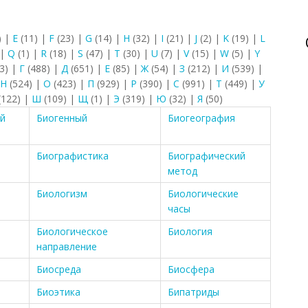
)
|
E
(11)
|
F
(23)
|
G
(14)
|
H
(32)
|
I
(21)
|
J
(2)
|
K
(19)
|
L
|
Q
(1)
|
R
(18)
|
S
(47)
|
T
(30)
|
U
(7)
|
V
(15)
|
W
(5)
|
Y
3)
|
Г
(488)
|
Д
(651)
|
Е
(85)
|
Ж
(54)
|
З
(212)
|
И
(539)
|
Н
(524)
|
О
(423)
|
П
(929)
|
Р
(390)
|
С
(991)
|
Т
(449)
|
У
(122)
|
Ш
(109)
|
Щ
(1)
|
Э
(319)
|
Ю
(32)
|
Я
(50)
ий
Биогенный
Биогеография
Биографистика
Биографический
метод
Биологизм
Биологические
часы
Биологическое
Биология
направление
Биосреда
Биосфера
Биоэтика
Бипатриды