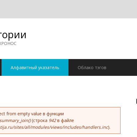
гории
 ХРОНОС
Алфавитный указатель
Облако тэгов
ке
bject from empty value в функции
summary_join()
(строка
942
в файле
ja.ru/sites/all/modules/views/includes/handlers.inc
).