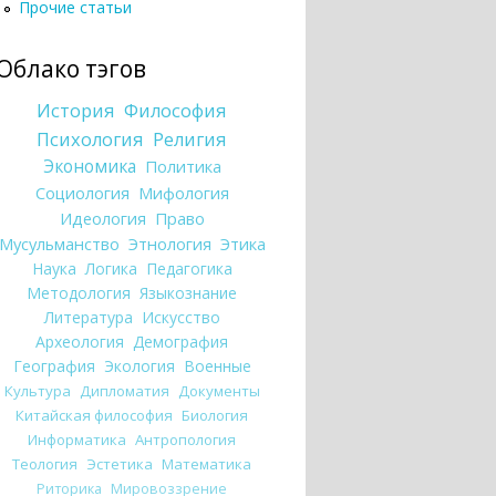
Прочие статьи
Облако тэгов
История
Философия
Психология
Религия
Экономика
Политика
Социология
Мифология
Идеология
Право
Мусульманство
Этнология
Этика
Наука
Логика
Педагогика
Методология
Языкознание
Литература
Искусство
Археология
Демография
География
Экология
Военные
Культура
Дипломатия
Документы
Китайская философия
Биология
Информатика
Антропология
Теология
Эстетика
Математика
Риторика
Мировоззрение