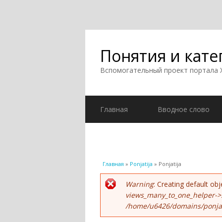
Понятия и кате
Вспомогательный проект портала
Главная
Вводное слово
Вы здесь
Главная
»
Ponjatija
» Ponjatija
Сообщение об ошиб
Warning
: Creating default o
views_many_to_one_helper->
/home/u6426/domains/ponjati