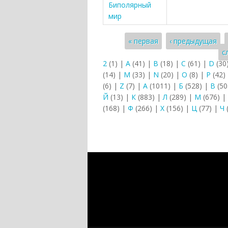
Биполярный
мир
Страницы
« первая
‹ предыдущая
с
2
(1)
|
A
(41)
|
B
(18)
|
C
(61)
|
D
(30
(14)
|
M
(33)
|
N
(20)
|
O
(8)
|
P
(42)
(6)
|
Z
(7)
|
А
(1011)
|
Б
(528)
|
В
(50
Й
(13)
|
К
(883)
|
Л
(289)
|
М
(676)
|
(168)
|
Ф
(266)
|
Х
(156)
|
Ц
(77)
|
Ч