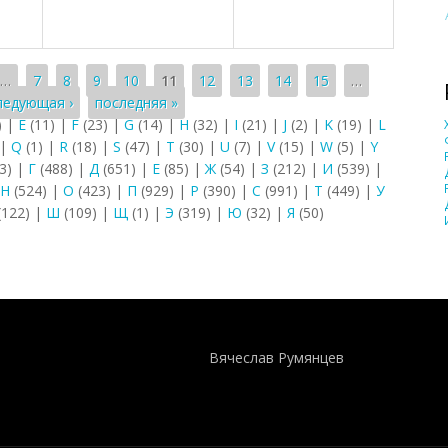
…
7
8
9
10
11
12
13
14
15
…
ледующая ›
последняя »
)
|
E
(11)
|
F
(23)
|
G
(14)
|
H
(32)
|
I
(21)
|
J
(2)
|
K
(19)
|
L
|
Q
(1)
|
R
(18)
|
S
(47)
|
T
(30)
|
U
(7)
|
V
(15)
|
W
(5)
|
Y
3)
|
Г
(488)
|
Д
(651)
|
Е
(85)
|
Ж
(54)
|
З
(212)
|
И
(539)
|
Н
(524)
|
О
(423)
|
П
(929)
|
Р
(390)
|
С
(991)
|
Т
(449)
|
У
(122)
|
Ш
(109)
|
Щ
(1)
|
Э
(319)
|
Ю
(32)
|
Я
(50)
Понятия И Категории - Исторический Проект ХРОНОС
WEB-редактор
Вячеслав Румянцев