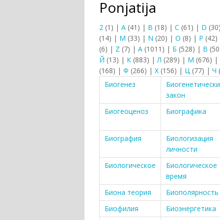
Ponjatija
2
(1)
|
A
(41)
|
B
(18)
|
C
(61)
|
D
(30
(14)
|
M
(33)
|
N
(20)
|
O
(8)
|
P
(42)
(6)
|
Z
(7)
|
А
(1011)
|
Б
(528)
|
В
(50
Й
(13)
|
К
(883)
|
Л
(289)
|
М
(676)
|
(168)
|
Ф
(266)
|
Х
(156)
|
Ц
(77)
|
Ч
Биогенез
Биогенетическ
закон
Биогеоценоз
Биографика
Биография
Биологизация
личности
Биологическое
Биологическое
время
Биона теория
Биополярность
Биофилия
Биоэнергетика