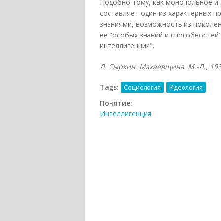
Подобно тому, как монопольное и 
составляет один из характерных п
знаниями, возможность из поколен
ее "особых знаний и способностей
интеллигенции".
Л. Сыркин. Махаевщина. М.-Л., 1931
Tags:
Социология
Идеология
Понятие:
Интеллигенция