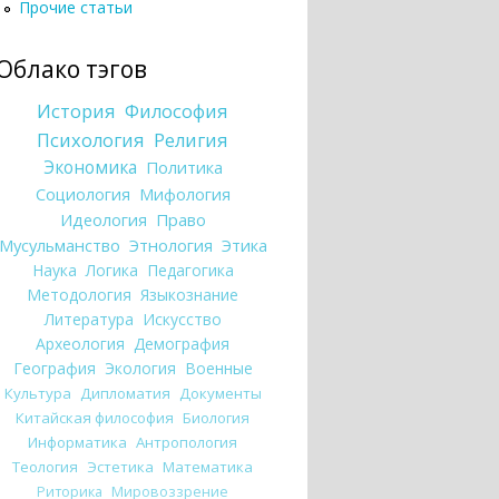
Прочие статьи
Облако тэгов
История
Философия
Психология
Религия
Экономика
Политика
Социология
Мифология
Идеология
Право
Мусульманство
Этнология
Этика
Наука
Логика
Педагогика
Методология
Языкознание
Литература
Искусство
Археология
Демография
География
Экология
Военные
Культура
Дипломатия
Документы
Китайская философия
Биология
Информатика
Антропология
Теология
Эстетика
Математика
Риторика
Мировоззрение