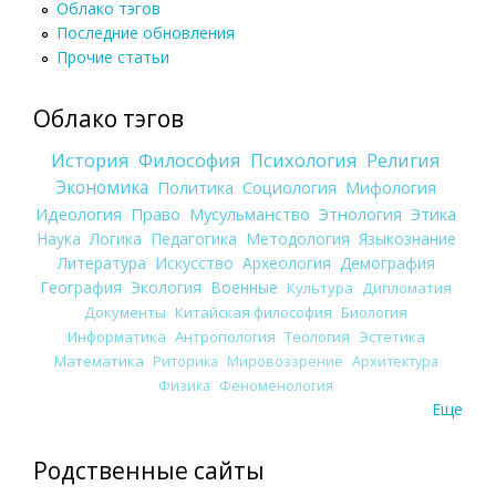
Облако тэгов
Последние обновления
Прочие статьи
Облако тэгов
История
Философия
Психология
Религия
Экономика
Политика
Социология
Мифология
Идеология
Право
Мусульманство
Этнология
Этика
Наука
Логика
Педагогика
Методология
Языкознание
Литература
Искусство
Археология
Демография
География
Экология
Военные
Культура
Дипломатия
Документы
Китайская философия
Биология
Информатика
Антропология
Теология
Эстетика
Математика
Риторика
Мировоззрение
Архитектура
Физика
Феноменология
Еще
Родственные сайты