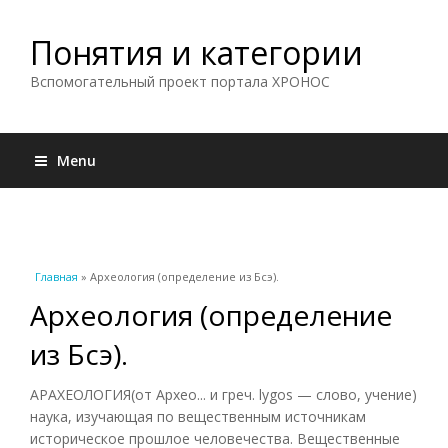
Понятия и категории
Вспомогательный проект портала ХРОНОС
Menu
Вы здесь
Главная
» Археология (определение из Бсэ).
Археология (определение
из Бсэ).
АРАХЕОЛОГИЯ(от Архео... и греч. lygos — слово, учение)
наука, изучающая по вещественным источникам
историческое прошлое человечества. Вещественные