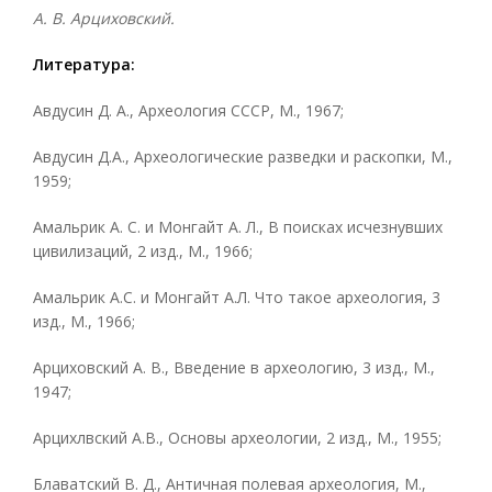
А. В. Арциховский.
Литература:
Авдусин Д. А., Археология СССР, М., 1967;
Авдусин Д.А., Археологические разведки и раскопки, М.,
1959;
Амальрик А. С. и Монгайт А. Л., В поисках исчезнувших
цивилизаций, 2 изд., М., 1966;
Амальрик А.С. и Монгайт А.Л. Что такое археология, 3
изд., М., 1966;
Арциховский А. В., Введение в археологию, 3 изд., М.,
1947;
Арцихлвский А.В., Основы археологии, 2 изд., М., 1955;
Блаватский В. Д., Античная полевая археология, М.,