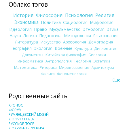
Облако тэгов
История
Философия
Психология
Религия
Экономика
Политика
Социология
Мифология
Идеология
Право
Мусульманство
Этнология
Этика
Наука
Логика
Педагогика
Методология
Языкознание
Литература
Искусство
Археология
Демография
География
Экология
Военные
Культура
Дипломатия
Документы
Китайская философия
Биология
Информатика
Антропология
Теология
Эстетика
Математика
Риторика
Мировоззрение
Архитектура
Физика
Феноменология
Еще
Родственные сайты
ХРОНОС
ФОРУМ
РУМЯНЦЕВСКИЙ МУЗЕЙ
ДО 1917 ГОДА
РУССКОЕ ПОЛЕ
ДОКУМЕНТЫ XX ВЕКА