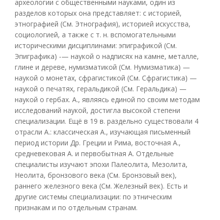
археологии с общественными науками, один из
разделов которых она представляет: с историей,
этнографией (См. Этнография), историей искусства,
социологией, а также с т. н. вспомогательными
историческими дисциплинами: эпиграфикой (См.
Эпиграфика) -— наукой о надписях на камне, металле,
глине и дереве, нумизматикой (См. Нумизматика) —
наукой о монетах, сфрагистикой (См. Сфрагистика) —
наукой о печатях, геральдикой (См. Геральдика) —
наукой о гербах. А., являясь единой по своим методам
исследований наукой, достигла высокой степени
специализации. Ещё в 19 в. раздельно существовали 4
отрасли А.: классическая А., изучающая письменный
период истории Др. Греции и Рима, восточная А.,
средневековая А. и первобытная А. Отдельные
специалисты изучают эпохи Палеолита, Мезолита,
Неолита, бронзового века (См. Бронзовый век),
раннего железного века (См. Железный век). Есть и
другие системы специализации: по этническим
признакам и по отдельным странам.