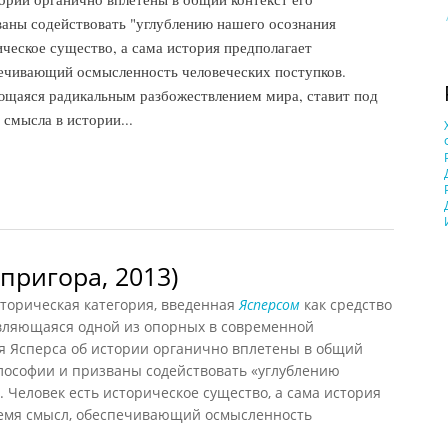
ваны содействовать "углублению нашего осознания
ическое существо, а сама история предполагает
ечивающий осмысленность человеческих поступков.
ющаяся радикальным разбожествлением мира, ставит под
смысла в истории...
ов, 1998)
пригора, 2013)
торическая категория, введенная
Ясперсом
как средство
вляющаяся одной из опорных в современной
 Ясперса об истории органично вплетены в общий
илософии и призваны содействовать «углублению
 Человек есть историческое существо, а сама история
емя смысл, обеспечивающий осмысленность