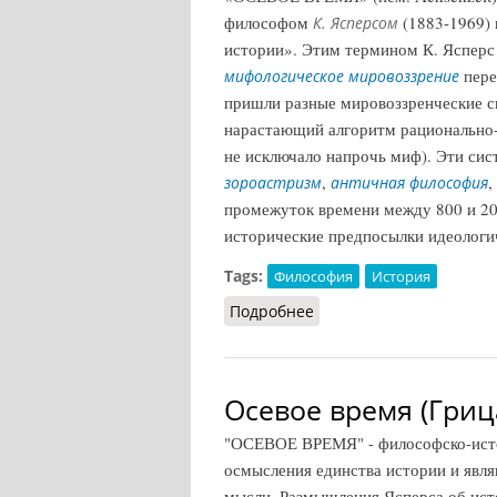
философом
(1883-1969) 
К. Ясперсом
истории». Этим термином К. Ясперс 
пере
мифологическое мировоззрение
пришли разные мировоззренческие с
нарастающий алгоритм рационально-ф
не исключало напрочь миф). Эти сис
,
,
зороастризм
античная философия
промежуток времени между 800 и 200
исторические предпосылки идеологи
Tags:
Философия
История
Подробнее
о Осевое время (Чубарь
Осевое время (Гриц
"ОСЕВОЕ ВРЕМЯ" - философско-истор
осмысления единства истории и явл
мысли. Размышления Ясперса об ист