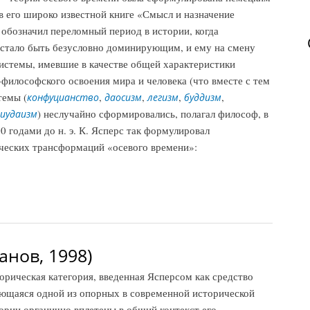
в его широко известной книге «Смысл и назначение
обозначил переломный период в истории, когда
стало быть безусловно доминирующим, и ему на смену
истемы, имевшие в качестве общей характеристики
илософского освоения мира и человека (что вместе с тем
темы (
,
,
,
,
конфуцианство
даосизм
легизм
буддизм
) неслучайно сформировались, полагал философ, в
иудаизм
 годами до н. э. К. Ясперс так формулировал
ческих трансформаций «осевого времени»:
ян, 2014)
анов, 1998)
ическая категория, введенная Ясперсом как средство
яющаяся одной из опорных в современной исторической
ории органично вплетены в общий контекст его