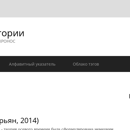
гории
 ХРОНОС
Алфавитный указатель
Облако тэгов
рьян, 2014)
- теория осевого времени была сформулирована немецким