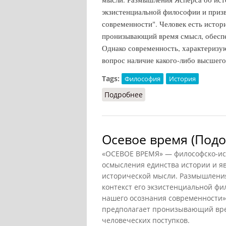
экзистенциальной философии и приз
современности". Человек есть истор
пронизывающий время смысл, обесп
Однако современность, характеризу
вопрос наличие какого-либо высшего 
Tags:
Философия
История
Подробнее
о Осевое время (Грицан
Осевое время (Подо
«ОСЕВОЕ ВРЕМЯ» — философско-ис
осмысления единства истории и я
исторической мысли. Размышления
контекст его экзистенциальной ф
нашего осознания современности».
предполагает пронизывающий вр
человеческих поступков.