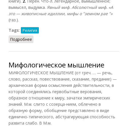
книги).
2.
Перен. Что-л. легендарное, вымышленное;
вымысел, выдумка.
Явный миф. Абсолютный миф. «А
это — живописные идиллии, мифы о "земном рае "»
(газ.).
Tags:
Религия
Подробнее
о Мифы, мифология
Мифологическое мышление
МИФОЛОГИЧЕСКОЕ МЫШЛЕНИЕ (от греч. … — речь,
слово, рассказ, повествование, сказание, предание) —
архаическая форма осмысления действительности, в
которой соединялись первобытные верования,
образное отношение к миру, зачатки эмпирических
знаний. М.м. слито с созерца-нием, облечено в
образную форму, обобщение представлено в виде
единично-типического, абстрагирующая способность
развита слабо. В М.м.