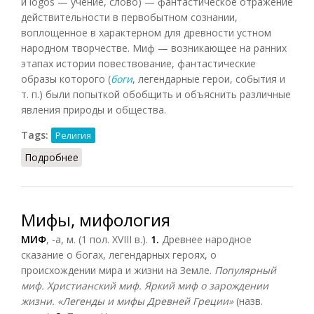
и logos — учение, слово) — фантастическое отражение
действительности в первобытном сознании,
воплощенное в характерном для древности устном
народном творчестве. Миф — возникающее на ранних
этапах истории повествование, фантастические
образы которого (
боги
, легендарные герои, события и
т. п.) были попыткой обобщить и объяснить различные
явления природы и общества.
Tags:
Религия
Подробнее
о Мифология
Мифы, мифология
МИФ
, -а, м. (1 пол. XVIII в.).
1.
Древнее народное
сказание о богах, легендарных героях, о
происхождении мира и жизни на Земле.
Популярный
миф. Христианский миф. Яркий миф о зарождении
жизни. «Легенды и мифы Древней Греции»
(назв.