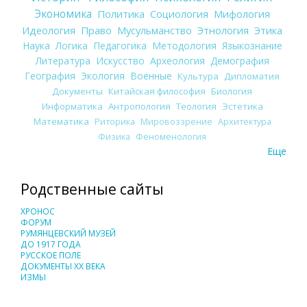
Экономика
Политика
Социология
Мифология
Идеология
Право
Мусульманство
Этнология
Этика
Наука
Логика
Педагогика
Методология
Языкознание
Литература
Искусство
Археология
Демография
География
Экология
Военные
Культура
Дипломатия
Документы
Китайская философия
Биология
Информатика
Антропология
Теология
Эстетика
Математика
Риторика
Мировоззрение
Архитектура
Физика
Феноменология
Еще
Родственные сайты
ХРОНОС
ФОРУМ
РУМЯНЦЕВСКИЙ МУЗЕЙ
ДО 1917 ГОДА
РУССКОЕ ПОЛЕ
ДОКУМЕНТЫ XX ВЕКА
ИЗМЫ