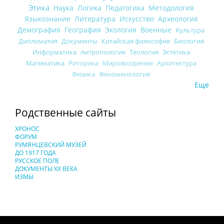
Этика
Наука
Логика
Педагогика
Методология
Языкознание
Литература
Искусство
Археология
Демография
География
Экология
Военные
Культура
Дипломатия
Документы
Китайская философия
Биология
Информатика
Антропология
Теология
Эстетика
Математика
Риторика
Мировоззрение
Архитектура
Физика
Феноменология
Еще
Родственные сайты
ХРОНОС
ФОРУМ
РУМЯНЦЕВСКИЙ МУЗЕЙ
ДО 1917 ГОДА
РУССКОЕ ПОЛЕ
ДОКУМЕНТЫ XX ВЕКА
ИЗМЫ