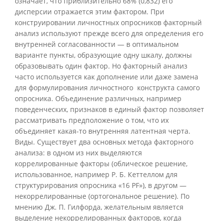
означает, что приблизительно 68% (0,832) его
дисперсии отражается этим фактором. При
конструировании личностных опросников факторный
анализ используют прежде всего для определения его
внутренней согласованности — в оптимальном
варианте пункты, образующие одну шкалу, должны
образовывать один фактор. Но факторный анализ
часто используется как дополнение или даже замена
для формулирования личностного конструкта самого
опросника. Объединение различных, например
поведенческих, признаков в единый фактор позволяет
рассматривать предположение о том, что их
объединяет какая-то внутренняя латентная черта.
Виды. Существует два основных метода факторного
анализа: в одном из них выделяются
коррелированные факторы (облическое решение,
использованное, например Р. Б. Кеттеллом для
структурирования опросника «16 PF»), в другом —
некоррелированные (ортогональное решение). По
мнению Дж. П. Гилфорда, желательным является
выделение некоррелированных факторов, когда