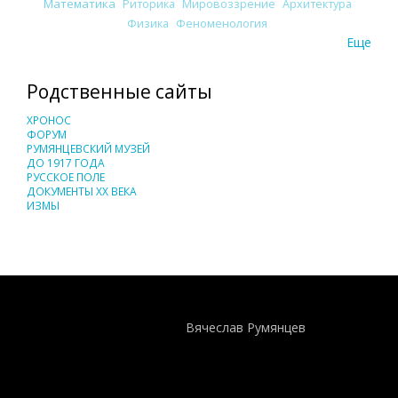
Математика
Риторика
Мировоззрение
Архитектура
Физика
Феноменология
Еще
Родственные сайты
ХРОНОС
ФОРУМ
РУМЯНЦЕВСКИЙ МУЗЕЙ
ДО 1917 ГОДА
РУССКОЕ ПОЛЕ
ДОКУМЕНТЫ XX ВЕКА
ИЗМЫ
Понятия И Категории - Исторический Проект ХРОНОС
WEB-редактор
Вячеслав Румянцев