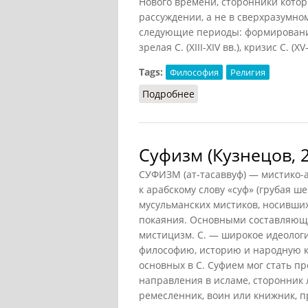
Нового времени, сторонники котор
рассуждении, а не в сверхразумно
следующие периоды: формирование С
зрелая С. (XIII-XIV вв.), кризис С. 
Tags:
Философия
Религия
Подробнее
о Схоластика (Кузнецов,
Суфизм (Кузнецов, 
СУФИЗМ (ат-тасаввуф) — мистико-а
к арабскому слову «суф» (грубая 
мусульманских мистиков, носивших
покаяния. Основными составляющи
мистицизм. С. — широкое идеологи
философию, историю и народную к
основных в С. Суфием мог стать п
направления в исламе, сторонник
ремесленник, воин или книжник, п