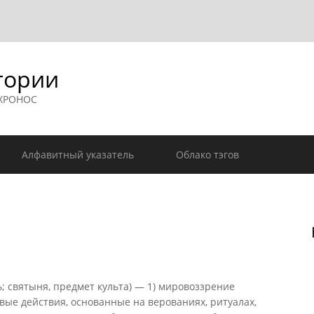
гории
 ХРОНОС
Алфавитный указатель
Облако тэгов
ь; святыня, предмет культа) — 1) мировоззрение
ые действия, основанные на верованиях, ритуалах,