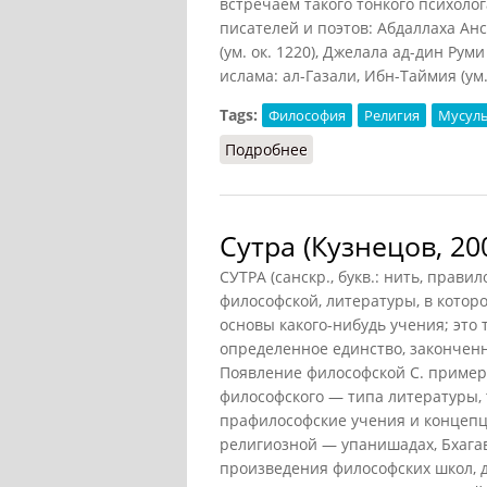
встречаем такого тонкого психолог
писателей и поэтов: Абдаллаха Анса
(ум. ок. 1220), Джелала ад-дин Рум
ислама: ал-Газали, Ибн-Таймия (ум.
Tags:
Философия
Религия
Мусул
Подробнее
о Суфизм (Кузнецов, 20
Сутра (Кузнецов, 20
СУТРА (санскр., букв.: нить, прави
философской, литературы, в котор
основы какого-нибудь учения; это
определенное единство, законченн
Появление философской С. пример
философского — типа литературы, 
прафилософские учения и концепц
религиозной — упанишадах, Бхагав
произведения философских школ, д