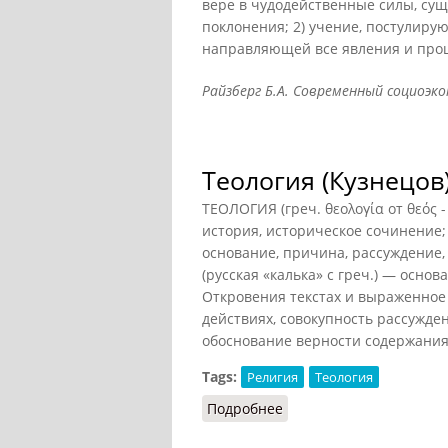
вере в чудодейственные силы, сущ
поклонения; 2) учение, постулир
направляющей все явления и проц
Райзберг Б.А. Современный социоэкон
Теология (Кузнецов
ТЕОЛОГИЯ (греч. θεολογία от θεός -
история, историческое сочинение;
основание, причина, рассуждение,
(русская «калька» с греч.) — осно
Откровения текстах и выраженное 
действиях, совокупность рассужде
обоснование верности содержания 
Tags:
Религия
Теология
Подробнее
о Теология (Кузнецов)