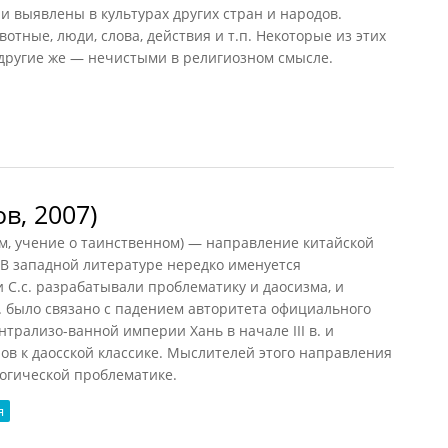
и выявлены в культурах других стран и народов.
отные, люди, слова, действия и т.п. Некоторые из этих
другие же — нечистыми в религиозном смысле.
в, 2007)
, учение о таинственном) — направление китайской
. В западной литературе нередко именуется
 С.с. разрабатывали проблематику и даосизма, и
с. было связано с падением авторитета официального
трализо-ванной империи Хань в начале III в. и
в к даосской классике. Мыслителей этого направления
логической проблематике.
я
 2007)