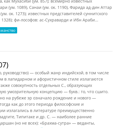
а, как Мухасиби (ум. 857); всемирно известных
ри (ум. 1089), Санаи (ум. ок. 1190), Фарида ад-дин Аттар
и (ум. ок. 1273); известных представителей суннитского
 1328); фи-лософов: ас-Сухраварди и Ибн Араби...
ьманство
07)
07)
ло, руководство) — особый жанр индийской, в том числе
ом в лапидарном и афористичном стиле излагаются
 также совокупность отдельных С., образующих
ую умозрительную концепцию — букв.: то, что сшито.
но на рубеже эр означало рождение и нового —
тогда как до этого периода философские и
ии излагались в литературе преимущественно
адгите, Типитаке и др. С. — наиболее ранние
аршан (но не всех): «Брахма-сутра» — веданты,