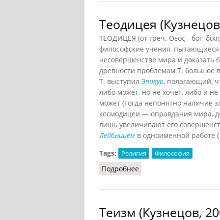
Теодицея (Кузнецов
ТЕОДИЦЕЯ (от греч. Θεός - бог, δί
философские учения, пытающиеся 
несовершенстве мира и доказать б
древности проблемам Т. большое
Т. выступил
Эпикур
, полагающий, ч
либо может, но не хочет, либо и не 
может (тогда непонятно наличие з
космодицеи — оправдания мира, д
лишь увеличивают его совершенств
Лейбницем
в одноименной работе (1
Tags:
Религия
Философия
Подробнее
о Теодицея (Кузнецов)
Теизм (Кузнецов, 20