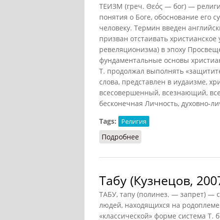
ТЕИЗМ (греч. Θεός — бог) — религ
понятия о Боге, обоснование его 
человеку. Термин введен английск
призван отстаивать христианское 
ревеляционизма) в эпоху Просвеще
фундаментальные основы христиан
Т. продолжал выполнять «защитите
слова, представлен в иудаизме, хри
всесовершенный, всезнающий, всеб
бесконечная Личность, духовно-ли
Tags:
Религия
Подробнее
о Теизм (Кузнецов, 2007
Табу (Кузнецов, 200
ТАБУ, тапу (полинез. — запрет) —
людей, находящихся на родоплеме
«классической» форме система Т.