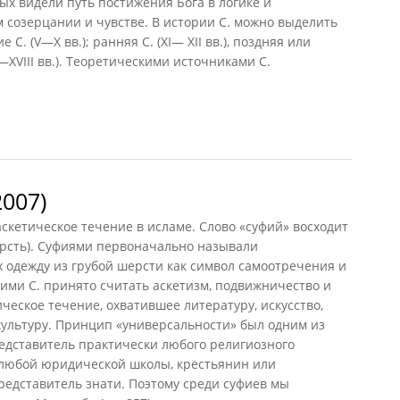
ых видели путь постижения Бога в логике и
м созерцании и чувстве. В истории С. можно выделить
. (V—X вв.); ранняя С. (XI— XII вв.), поздняя или
(XV—XVIII вв.). Теоретическими источниками С.
 2007)
2007)
скетическое течение в исламе. Слово «суфий» восходит
шерсть). Суфиями первоначально называли
 одежду из грубой шерсти как символ самоотречения и
ми С. принято считать аскетизм, подвижничество и
ческое течение, охватившее литературу, искусство,
ультуру. Принцип «универсальности» был одним из
редставитель практически любого религиозного
 любой юридической школы, крестьянин или
редставитель знати. Поэтому среди суфиев мы