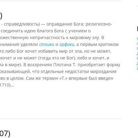
)
κη - справедливость) — оправдание Бога; религиозно-
соединить идею благого Бога с учением о
ожественную непричастность к мировому злу. В
 внимание уделяли
стоики
и
орфики
, а первым критиком
то либо Бог хочет избавить мир от зла, но не может,
хочет и не может (тогда это не Бог), либо и хочет, и
ла в мире). В воззрениях Плотина Т. приобретает форму
оказывающей, что отдельные недостатки мироздания
о в целом. Сам же термин «Т.» впервые был введен
710)...
07)