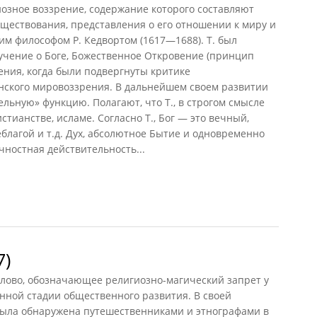
иозное воззрение, содержание которого составляют
существования, представления о его отношении к миру и
им философом Р. Кедвортом (1617—1688). Т. был
учение о Боге, Божественное Откровение (принцип
ния, когда были подвергнуты критике
ского мировоззрения. В дальнейшем своем развитии
льную» функцию. Полагают, что Т., в строгом смысле
стианстве, исламе. Согласно Т., Бог — это вечный,
лагой и т.д. Дух, абсолютное Бытие и одновременно
чностная действительность...
)
7)
 слово, обозначающее религиозно-магический запрет у
нной стадии общественного развития. В своей
 была обнаружена путешественниками и этнографами в