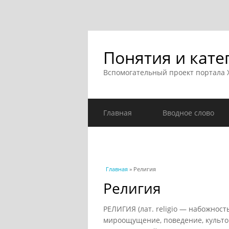
Понятия и кате
Вспомогательный проект портала
Главная
Вводное слово
Вы здесь
Главная
» Религия
Религия
РЕЛИГИЯ (лат. religio — набожност
мироощущение, поведение, культов