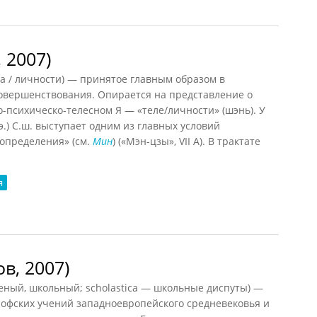
 2007)
 / личности) — принятое главным образом в
вершенствования. Опирается на представление о
психическо-телесном Я — «теле/личности» (шэнь). У
э.) С.ш. выступает одним из главных условий
допределения» (см.
Мин
) («Мэн-цзы», VII А). В трактате
я
007)
в, 2007)
ченый, школьный; scholastica — школьные диспуты) —
офских учений западноевропейского средневековья и