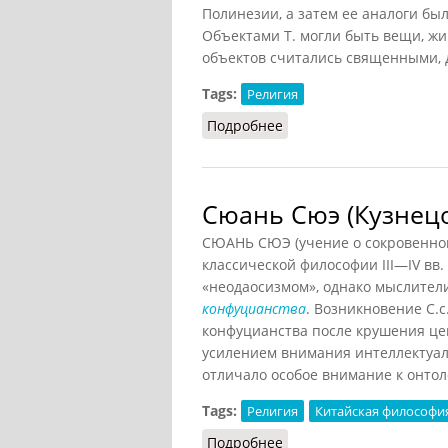
Полинезии, а затем ее аналоги был
Объектами Т. могли быть вещи, жив
объектов считались священными, 
Tags:
Религия
Подробнее
о Табу (Кузнецов, 2007)
Сюань Сюэ (Кузнецо
СЮАНЬ СЮЭ (учение о сокровенном
классической философии III—IV вв
«неодаосизмом», однако мыслители
конфуцианства
. Возникновение С.
конфуцианства после крушения цен
усилением внимания интеллектуало
отличало особое внимание к онто
Tags:
Религия
Китайская философи
Подробнее
о Сюань Сюэ (Кузнецов,