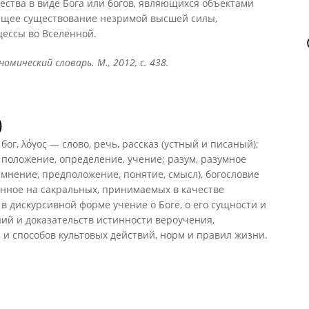
ества в виде Бога или богов, являющихся объектами
ующее существование незримой высшей силы,
ессы во Вселенной.
омический словарь. М., 2012, с. 438.
)
 бог, λόγος — слово, речь, рассказ (устный и писаный);
 положение, определение, учение; разум, разумное
 мнение, предположение, понятие, смысл), богословие
ванное на сакральных, принимаемых в качестве
в дискурсивной форме учение о Боге, о его сущности и
ний и доказательств истинности вероучения,
и способов культовых действий, норм и правил жизни.