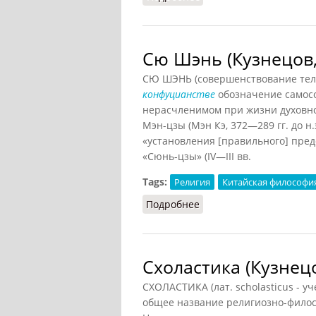
Сю Шэнь (Кузнецов,
СЮ ШЭНЬ (совершенствование тела
конфуцианстве
обозначение самосо
нерасчленимом при жизни духовно-
Мэн-цзы (Мэн Кэ, 372—289 гг. до н.
«установления [правильного] пре
«Сюнь-цзы» (IV—III вв.
Tags:
Религия
Китайская философи
Подробнее
о Сю Шэнь (Кузнецов, 2
Схоластика (Кузнецо
СХОЛАСТИКА (лат. scholasticus - у
общее название религиозно-филос