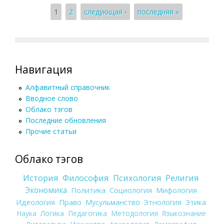
Страницы
1
2
следующая ›
последняя »
Навигация
Алфавитный справочник
Вводное слово
Облако тэгов
Последние обновления
Прочие статьи
Облако тэгов
История
Философия
Психология
Религия
Экономика
Политика
Социология
Мифология
Идеология
Право
Мусульманство
Этнология
Этика
Наука
Логика
Педагогика
Методология
Языкознание