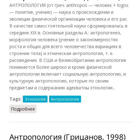
АНТРОПОЛОГИЯ (от греч. anthropos — человек + logos
— понятие, учение) — наука о происхождении и
эволюции физической организации человека и его рас.
В качестве самостоятельной науки сформировалась в
середине XIX в. Основные разделы А.: антропогенез,
морфология человека (учение о закономерностях
роста и общих для всего человечества вариациях в
строении тела) и этническая антропология, т. е.
расоведение. В США и Великобритании антропология
понимается более широко и кроме физической
антропологии включает социальную антропологию, и
культурную антропологию, которые по своим
предметам и содержанию адекватны этнологии...
Tags:
Этнология
Антропология
Подробнее
о Антропология (Тавадов, 2011)
Антропология (Грицанов, 1998)