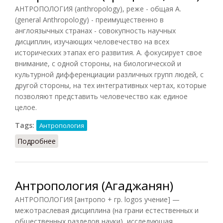
АНТРОПОЛОГИЯ (anthropology), реже - общая А.
(general Anthropology) - преимущественно в
англоязычных странах - совокупность научных
дисциплин, изучающих человечество на всех
исторических этапах его развития. А. фокусирует свое
внимание, с одной стороны, на биологической и
культурной дифференциации различных групп людей, с
другой стороны, на тех интегративных чертах, которые
позволяют представить человечество как единое
целое.
Tags:
Антропология
Подробнее
о Антропология (Грицанов, 1998)
Антропология (Агаджанян)
АНТРОПОЛОГИЯ [антропо + гр. logos учение] —
межотраслевая дисциплина (на грани естественных и
общественных разделов науки), исследующая