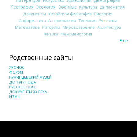
Литература
Искусство
Археология
Демография
География
Экология
Военные
Культура
Дипломатия
Документы
Китайская философия
Биология
Информатика
Антропология
Теология
Эстетика
Математика
Риторика
Мировоззрение
Архитектура
Физика
Феноменология
Еще
Родственные сайты
ХРОНОС
ФОРУМ
РУМЯНЦЕВСКИЙ МУЗЕЙ
ДО 1917 ГОДА
РУССКОЕ ПОЛЕ
ДОКУМЕНТЫ XX ВЕКА
ИЗМЫ
Понятия И Категории - Исторический Проект ХРОНОС