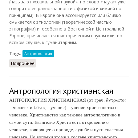
(называют «социальной наукой», но слово «наука» уже
говорит о ее равнозначности с физикой и химией по
принципам). В Европе она ассоциируется или близко
смыкается с этнологией (теоретической частью
этнографии) и, особенно в Восточной и Центральной
Европе, причисляется к историческим наукам или, во
всяком случае, к гуманитарным.
Tags:
Антропология
Подробнее
о Антропология социокультурная (Клейн, 2014)
Антропология христианская
АНТРОПОЛОГИЯ ХРИСТИАНСКАЯ (от греч. ἄντρωπος
– человек и λόγος – учение) – учение христианства о
человеке. Христианство как таковое антропологично в
самой сути: Евангелие Христа есть откровение о
человеке, говорящее о природе, судьбе и пути спасения
человека. Но вопреки этому в составе христианского