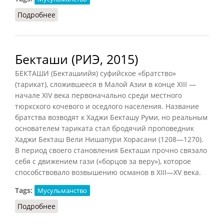
Подробнее
о Ислам в Сибири
Бекташи (РИЭ, 2015)
БЕКТАШИ (Бекташиийя) суфийское «братство»
(тарикат), сложившееся в Малой Азии в конце XIII —
начале XIV века первоначально среди местного
тюркского кочевого и оседлого населения. Название
братства возводят к Хаджи Бекташу Руми, но реальным
основателем тариката стал бродячий проповедник
Хаджи Бекташ Вели Нишапури Хорасани (1208—1270).
В период своего становления Бекташи прочно связало
себя с движением гази («борцов за веру»), которое
способствовало возвышению османов в XIII—XV века.
Tags:
Мусульманство
Подробнее
о Бекташи (РИЭ, 2015)