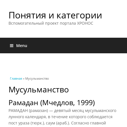
Понятия и категории
Вспомогательный проект портала ХРОНОС
Menu
Вы здесь
Главная
» Мусульманство
Мусульманство
Рамадан (Мчедлов, 1999)
РАМАДАН (рамазан) — девятый месяц мусульманского
лунного календаря, в течение которого соблюдается
пост ураза (тюрк.), саум (араб.). Согласно главной