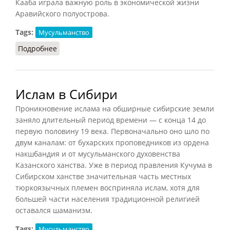
Кааба играла важную роль в экономической жизни
Аравийского полуострова.
Tags:
Мусульманство
Подробнее
о Кааба (СИЭ, 1965)
Ислам в Сибири
Проникновение ислама на обширные сибирские земли
заняло длительный период времени — с конца 14 до
первую половину 19 века. Первоначально оно шло по
двум каналам: от бухарских проповедников из ордена
накшбандия и от мусульманского духовенства
Казанского ханства. Уже в период правления Кучума в
Сибирском ханстве значительная часть местных
тюркоязычных племен восприняла ислам, хотя для
большей части населения традиционной религией
оставался шаманизм.
Tags:
Мусульманство