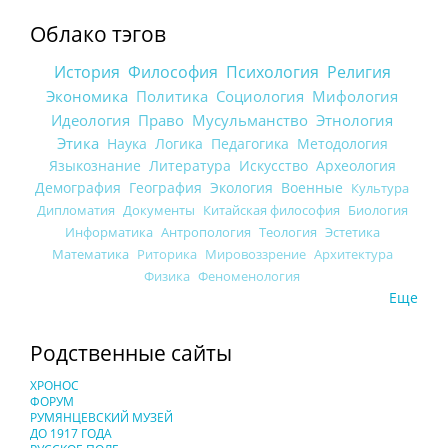
Облако тэгов
История
Философия
Психология
Религия
Экономика
Политика
Социология
Мифология
Идеология
Право
Мусульманство
Этнология
Этика
Наука
Логика
Педагогика
Методология
Языкознание
Литература
Искусство
Археология
Демография
География
Экология
Военные
Культура
Дипломатия
Документы
Китайская философия
Биология
Информатика
Антропология
Теология
Эстетика
Математика
Риторика
Мировоззрение
Архитектура
Физика
Феноменология
Еще
Родственные сайты
ХРОНОС
ФОРУМ
РУМЯНЦЕВСКИЙ МУЗЕЙ
ДО 1917 ГОДА