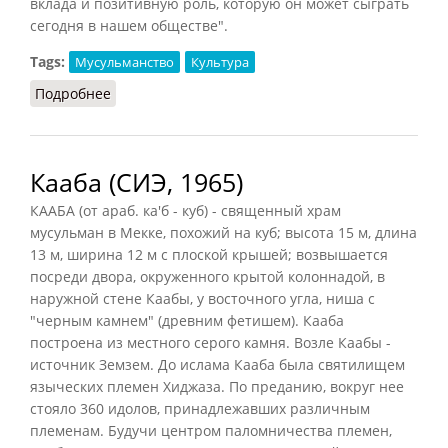
вклада и позитивную роль, которую он может сыграть
сегодня в нашем обществе".
Tags:
Мусульманство
Культура
Подробнее
о Ислам и культура
Кааба (СИЭ, 1965)
КААБА (от араб. ка'б - куб) - священный храм
мусульман в Мекке, похожий на куб; высота 15 м, длина
13 м, ширина 12 м с плоской крышей; возвышается
посреди двора, окруженного крытой колоннадой, в
наружной стене Каабы, у восточного угла, ниша с
"черным камнем" (древним фетишем). Кааба
построена из местного серого камня. Возле Каабы -
источник Земзем. До ислама Кааба была святилищем
языческих племен Хиджаза. По преданию, вокруг нее
стояло 360 идолов, принадлежавших различным
племенам. Будучи центром паломничества племен,