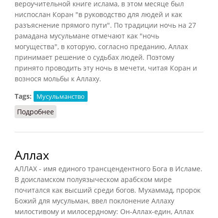
вероучительной книге ислама, в этом месяце был
ниспослан Коран "в руководство для людей и как
разъяснение прямого пути". По традиции ночь на 27
рамадана мусульмане отмечают как "ночь
могущества", в которую, согласно преданию, Аллах
принимает решение о судьбах людей. Поэтому
принято проводить эту ночь в мечети, читая Коран и
вознося мольбы к Аллаху.
Tags:
Мусульманство
Подробнее
о Рамадан (Мчедлов, 1999)
Аллах
АЛЛАХ - имя единого трансцендентного Бога в Исламе.
В доисламском полуязыческом арабском мире
почитался как высший среди богов. Мухаммад, пророк
Божий для мусульман, ввел поклонение Аллаху
милостивому и милосердному: Он-Аллах-един, Аллах