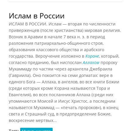
Ислам в России
ИСЛАМ В РОССИИ. Ислам — вторая по численности
приверженцев (после христианства) мировая религия.
Возник в Аравии в начале 7 века н. э. в период
разложения патриархально-общинного строя,
образования классового общества и арабского
государства. Вероучение изложено в
Коране
, который,
согласно преданию, был ниспослан
Аллахом
пророку
Мухаммаду по частям через архангела Джебраила
(Гавриила). Оно покоится на семи догматах: вере в
единого Бога — Аллаха, в ангелов, во все книги Божии
(среди которых кроме Корана называются Тора и
Евангелия), во всех посланников Аллаха (среди них
упоминаются Моисей и Иисус Христос, а последним
называется Мухаммад — «печать пророков»), в конец
света и Страшный суд, в предопределение Божие,
воскресение мертвых...
Tags:
Мусульманство