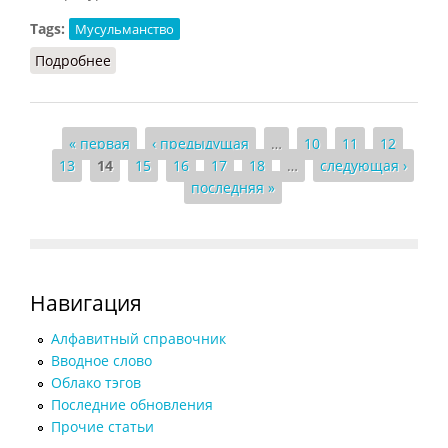
Tags:
Мусульманство
Подробнее
о Мазар
Страницы
« первая
‹ предыдущая
…
10
11
12
13
14
15
16
17
18
…
следующая ›
последняя »
Навигация
Алфавитный справочник
Вводное слово
Облако тэгов
Последние обновления
Прочие статьи