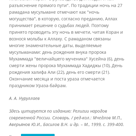
разъяснение прямого пути". По традиции ночь на 27
рамадана мусульмане отмечают как "ночь
могущества", в которую, согласно преданию, Аллах
принимает решение о судьбах людей. Поэтому
принято проводить эту ночь в мечети, читая Коран и
вознося мольбы к Аллаху. С рамаданом связаны
многие знаменательные даты, выделяемые
мусульманами: день рождения внука пророка
Мухаммада "величайшего мученика" Хусейна (6), день
смерти жены пророка Мухаммада Хадиджы (10), День
рождения халифа Али (22), день его смерти (21).
Окончание месяца и поста ураза отмечается
праздником Ураза-байрам.
А. А. Нуруллаев
Здесь цитируется по изданию: Религии народов
современной России. Словарь. / ред-кол.: Мчедлов М.П.,
Аверьянов Ю.И., Басилов В.Н. и др. – М., 1999, с. 399-400.