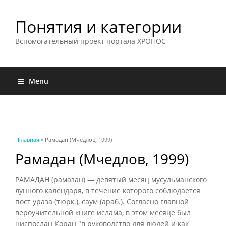
Понятия и категории
Вспомогательный проект портала ХРОНОС
Menu
Вы здесь
Главная
» Рамадан (Мчедлов, 1999)
Рамадан (Мчедлов, 1999)
РАМАДАН (рамазан) — девятый месяц мусульманского
лунного календаря, в течение которого соблюдается
пост ураза (тюрк.), саум (араб.). Согласно главной
вероучительной книге ислама, в этом месяце был
ниспослан Коран "в руководство для людей и как