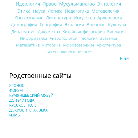
Идеология
Право
Мусульманство
Этнология
Этика
Наука
Логика
Педагогика
Методология
Языкознание
Литература
Искусство
Археология
Демография
География
Экология
Военные
Культура
Дипломатия
Документы
Китайская философия
Биология
Информатика
Антропология
Теология
Эстетика
Математика
Риторика
Мировоззрение
Архитектура
Физика
Феноменология
Еще
Родственные сайты
ХРОНОС
ФОРУМ
РУМЯНЦЕВСКИЙ МУЗЕЙ
ДО 1917 ГОДА
РУССКОЕ ПОЛЕ
ДОКУМЕНТЫ XX ВЕКА
ИЗМЫ