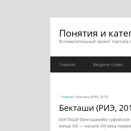
Понятия и кате
Вспомогательный проект портала
Главная
Вводное слово
Вы здесь
Главная
» Бекташи (РИЭ, 2015)
Бекташи (РИЭ, 20
БЕКТАШИ (Бекташиийя) суфийское «
конце XIII — начале XIV века перв