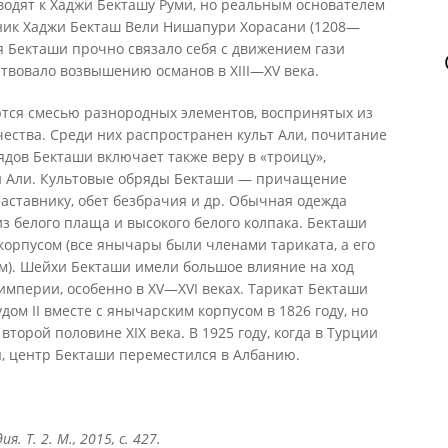
водят к Хаджи Бекташу Руми, но реальным основателем
ник Хаджи Бекташ Вели Нишапури Хорасани (1208—
ия Бекташи прочно связало себя с движением гази
бствовало возвышению османов в XIII—XV века.
тся смесью разнородных элементов, воспринятых из
чества. Среди них распространен культ Али, почитание
ядов Бекташи включает также веру в «троицу»,
и Али. Культовые обряды Бекташи — причащение
наставнику, обет безбрачия и др. Обычная одежда
из белого плаща и высокого белого колпака. Бекташи
корпусом (все янычары были членами тариката, а его
). Шейхи Бекташи имели большое влияние на ход
империи, особенно в XV—XVI веках. Тарикат Бекташи
ом II вместе с янычарским корпусом в 1826 году, но
второй половине XIX века. В 1925 году, когда в Турции
, центр Бекташи переместился в Албанию.
. Т. 2. М., 2015, с. 427.