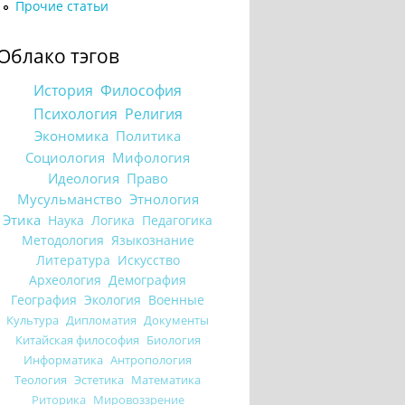
Прочие статьи
Облако тэгов
История
Философия
Психология
Религия
Экономика
Политика
Социология
Мифология
Идеология
Право
Мусульманство
Этнология
Этика
Наука
Логика
Педагогика
Методология
Языкознание
Литература
Искусство
Археология
Демография
География
Экология
Военные
Культура
Дипломатия
Документы
Китайская философия
Биология
Информатика
Антропология
Теология
Эстетика
Математика
Риторика
Мировоззрение