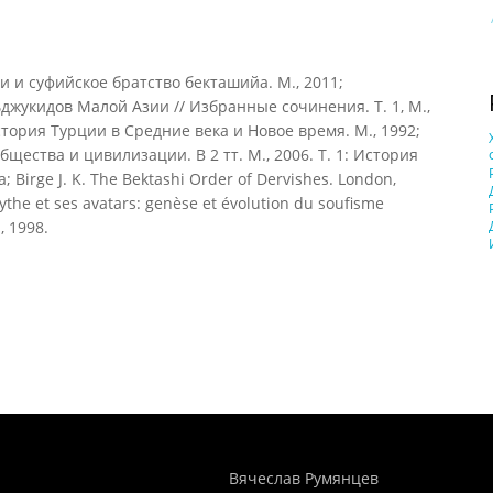
 и суфийское братство бекташийа. М., 2011;
ьджукидов Малой Азии // Избранные сочинения. Т. 1, М.,
стория Турции в Средние века и Новое время. М., 1992;
щества и цивилизации. В 2 тт. М., 2006. Т. 1: История
Birge J. K. The Bektashi Order of Dervishes. London,
mythe et ses avatars: genèse et évolution du soufisme
, 1998.
Понятия И Категории - Исторический Проект ХРОНОС
WEB-редактор
Вячеслав Румянцев