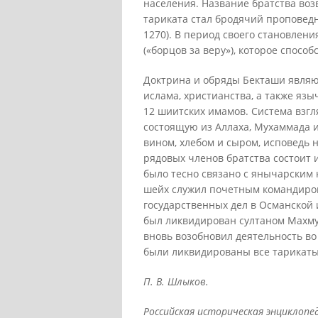
населения. Название братства воз
тариката стал бродячий проповед
1270). В период своего становлен
(«борцов за веру»), которое спосо
Доктрина и обряды Бекташи являю
ислама, христианства, а также язы
12 шиитских имамов. Система взгл
состоящую из Аллаха, Мухаммада 
вином, хлебом и сыром, исповедь 
рядовых членов братства состоит 
было тесно связано с янычарским 
шейх служил почетным командиром
государственных дел в Османской 
был ликвидирован султаном Махмуд
вновь возобновил деятельность во 
были ликвидированы все тарикаты
П. В. Шлыков.
Российская историческая энциклопедия