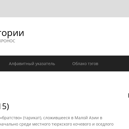
гории
 ХРОНОС
Алфавитный указатель
Облако тэгов
15)
братство» (тарикат), сложившееся в Малой Азии в
оначально среди местного тюркского кочевого и оседлого