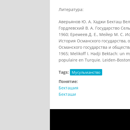
Литература:
Аверьянов Ю. А. Хаджи Бекташ Вели
Гордлевский В. A. Государство Сел
1960; Еремеев Д. Е., Мейер М. С. И
История Османского государства, об
Османского государства и общества; 
1965; Melikoff I. Hadji Bektach: un 
populaire en Turquie. Leiden-Boston
Tags:
Мусульманство
Понятие:
Бекташия
Бекташи