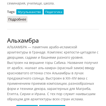
семинария, училище, школа.
Tags:
Мусульманство
Педагогика
Подробнее
о Медресе
Альхамбра
АЛЬХАМБРА — памятник арабо-исламской
архитектуры в Гранаде. Комплекс крепости-цитадели с
дворцами, садами и башнями разного уровня.
Выстроен на вершине горы Сабика. Название получил
от арабск. «калаат аль-хамра» (красный замок) ввиду
красноватого оттенка стен Альхамбры в лучах
предзакатного солнца. Выстроен в XIII–XIV века с
применением приемов композиции, разнообразных
форм и техники декора, характерных для Магрибa,
Египта, Сирии и Ирана. С тех пор служит наивысшим
образцом для архитектуры всех стран ислама.