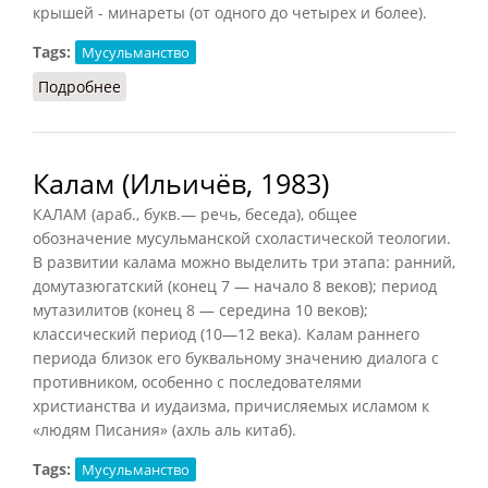
крышей - минареты (от одного до четырех и более).
Tags:
Мусульманство
Подробнее
о Мечеть (СИЭ, 1966)
Калам (Ильичёв, 1983)
КАЛАМ (араб., букв.— речь, беседа), общее
обозначение мусульманской схоластической теологии.
В развитии калама можно выделить три этапа: ранний,
домутазюгатский (конец 7 — начало 8 веков); период
мутазилитов (конец 8 — середина 10 веков);
классический период (10—12 века). Калам раннего
периода близок его буквальному значению диалога с
противником, особенно с последователями
христианства и иудаизма, причисляемых исламом к
«людям Писания» (ахль аль китаб).
Tags:
Мусульманство