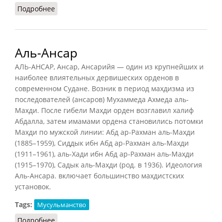
Подробнее
о Вали (РИЭ, 2016)
Аль-Ансар
АЛЬ-АНСАР, Ансар, Ансарийя — один из крупнейших и
наиболее влиятельных дервишеских орденов в
современном Судане. Возник в период махдизма из
последователей (ансаров) Мухаммеда Ахмеда аль-
Махди. После гибели Махди орден возглавил халиф
Абдалла, затем имамами ордена становились потомки
Махди по мужской линии: Абд ар-Рахман аль-Махди
(1885–1959), Сиддык ибн Абд ар-Рахман аль-Махди
(1911–1961), аль-Хади ибн Абд ар-Рахман аль-Махди
(1915–1970), Садык аль-Махди (род. в 1936). Идеология
Аль-Ансара. включает большинство махдистских
установок.
Tags:
Мусульманство
Подробнее
о Аль-Ансар