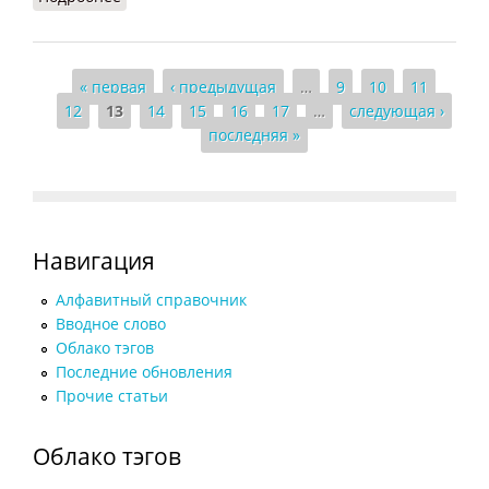
Страницы
« первая
‹ предыдущая
…
9
10
11
12
13
14
15
16
17
…
следующая ›
последняя »
Навигация
Алфавитный справочник
Вводное слово
Облако тэгов
Последние обновления
Прочие статьи
Облако тэгов