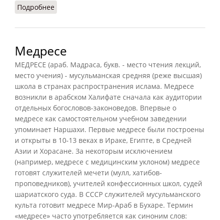
Подробнее
о Калам (Ильичёв, 1983)
Медресе
МЕДРЕСЕ (араб. Мадраса, букв. - место чтения лекций,
место учения) - мусульманская средняя (реже высшая)
школа в странах распространения ислама. Медресе
возникли в арабском Халифате сначала как аудитории
отдельных богословов-законоведов. Впервые о
медресе как самостоятельном учебном заведении
упоминает Наршахи. Первые медресе были построены
и открыты в 10-13 веках в Ираке, Египте, в Средней
Азии и Хорасане. За некоторым исключением
(например, медресе с медицинским уклоном) медресе
готовят служителей мечети (мулл, хатибов-
проповедников), учителей конфессионных школ, судей
шариатского суда. В СССР служителей мусульманского
культа готовит медресе Мир-Араб в Бухаре. Термин
«медресе» часто употребляется как синоним слов: