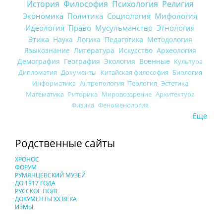
История
Философия
Психология
Религия
Экономика
Политика
Социология
Мифология
Идеология
Право
Мусульманство
Этнология
Этика
Наука
Логика
Педагогика
Методология
Языкознание
Литература
Искусство
Археология
Демография
География
Экология
Военные
Культура
Дипломатия
Документы
Китайская философия
Биология
Информатика
Антропология
Теология
Эстетика
Математика
Риторика
Мировоззрение
Архитектура
Физика
Феноменология
Еще
Родственные сайты
ХРОНОС
ФОРУМ
РУМЯНЦЕВСКИЙ МУЗЕЙ
ДО 1917 ГОДА
РУССКОЕ ПОЛЕ
ДОКУМЕНТЫ XX ВЕКА
ИЗМЫ