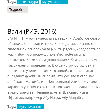
Tags:
Архитектура
Мусульманство
Подробнее
о Альхамбра
Вали (РИЭ, 2016)
ВАЛИ —1. Мусульманский праведник. Арабское слово,
обозначающее защитника или ходатая, связано с
глагольной основой уала («быть рядом», «следовать за
кем-либо», «сопровождать»). Употребляется в
исламском богословии (вали Аллах = близкий к Богу)
как синоним праведника. В суфийском богословии
развилось учение о том, что авлийа (праведники)
обладают духовным силами. Это учение в странах
арабского Магриба и в Центральной Азии получило
характер учения о святости, похожего на культ святых
в христианстве. Первые аскеты-В. появились в
Ифрикии, например Абу Йазза, Абу Мадайн.
Tags:
Мусульманство