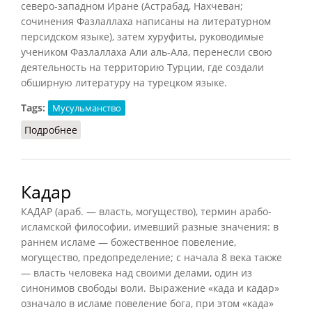
северо-западном Иране (Астрабад, Нахчеван;
сочинения Фазлаллаха написаны на литературном
персидском языке), затем хуруфиты, руководимые
учеником Фазлаллаха Али аль-Ала, перенесли свою
деятельность на территорию Турции, где создали
обширную литературу на турецком языке.
Tags:
Мусульманство
Подробнее
о Хуруфизм
Кадар
КАДАР (араб. — власть, могущество), термин арабо-
исламской философии, имевший разные значения: в
раннем исламе — божественное повеление,
могущество, предопределение; с начала 8 века также
— власть человека над своими делами, один из
синонимов свободы воли. Выражение «када и кадар»
означало в исламе повеление бога, при этом «када»