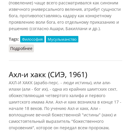
(повеление) чаще всего рассматривался как синоним
извечного универсального веления, атрибут сущности
бога, противопоставляясь кадару как конкретному
проявлению воли бога, его отдельному приказанию и
решению (согласно Ашари, Бакиллани и др.).
Tags:
Философия
Мусульманство
Подробнее
о Кадар
Ахл-и хакк (СИЭ, 1961)
АХЛ-И ХАКК (арабо-перс. - люди истины), или али-
илахи (али - бог их), - одна из крайних шиитских сект,
обожествляющая четвертого халифа и первого
шиитского имама Али. Ахл-и хакк возникла в конце 17 -
начале 18 веков. По учению Ахл-и хакк, Али -
воплощение вечной божественной "истины" (хакк) и
самостоятельный выразитель "божественного
откровения", которое он передал всем пророкам,