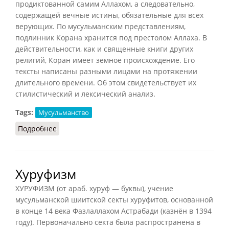
продиктованной самим Аллахом, а следовательно,
содержащей вечные истины, обязательные для всех
верующих. По мусульманским представлениям,
подлинник Корана хранится под престолом Аллаха. В
действительности, как и священные книги других
религий, Коран имеет земное происхождение. Его
тексты написаны разными лицами на протяжении
длительного времени. Об этом свидетельствует их
стилистический и лексический анализ.
Tags:
Мусульманство
Подробнее
о Коран (Новиков, 1987)
Хуруфизм
ХУРУФИЗМ (от араб. хуруф — буквы), учение
мусульманской шиитской секты хуруфитов, основанной
в конце 14 века Фазлаллахом Астрабади (казнён в 1394
году). Первоначально секта была распространена в