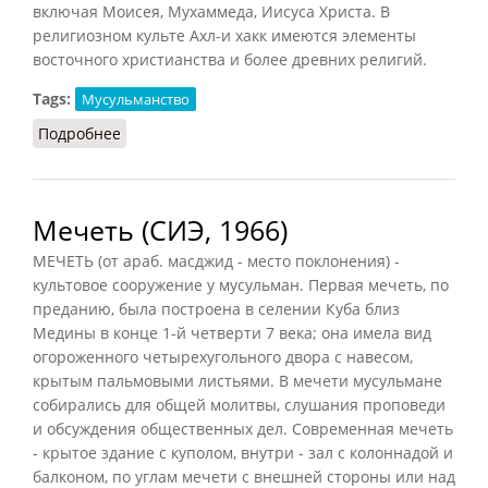
включая Моисея, Мухаммеда, Иисуса Христа. В
религиозном культе Ахл-и хакк имеются элементы
восточного христианства и более древних религий.
Tags:
Мусульманство
Подробнее
о Ахл-и хакк (СИЭ, 1961)
Мечеть (СИЭ, 1966)
МЕЧЕТЬ (от араб. масджид - место поклонения) -
культовое сооружение у мусульман. Первая мечеть, по
преданию, была построена в селении Куба близ
Медины в конце 1-й четверти 7 века; она имела вид
огороженного четырехугольного двора с навесом,
крытым пальмовыми листьями. В мечети мусульмане
собирались для общей молитвы, слушания проповеди
и обсуждения общественных дел. Современная мечеть
- крытое здание с куполом, внутри - зал с колоннадой и
балконом, по углам мечети с внешней стороны или над