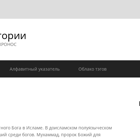
гории
 ХРОНОС
Алфавитный указатель
Облако тэгов
ного Бога в Исламе. В доисламском полуязыческом
ий среди богов. Мухаммад, пророк Божий для