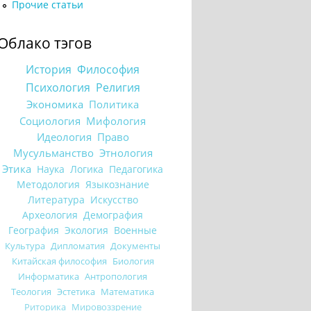
Прочие статьи
Облако тэгов
История
Философия
Психология
Религия
Экономика
Политика
Социология
Мифология
Идеология
Право
Мусульманство
Этнология
Этика
Наука
Логика
Педагогика
Методология
Языкознание
Литература
Искусство
Археология
Демография
География
Экология
Военные
Культура
Дипломатия
Документы
Китайская философия
Биология
Информатика
Антропология
Теология
Эстетика
Математика
Риторика
Мировоззрение