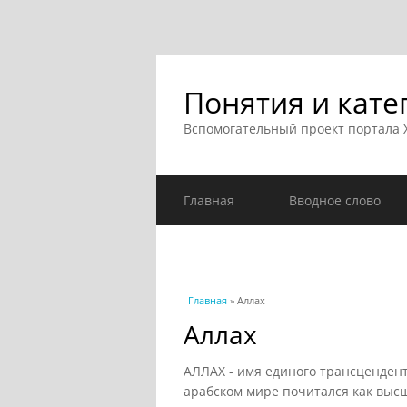
Понятия и кате
Вспомогательный проект портала
Главная
Вводное слово
Вы здесь
Главная
» Аллах
Аллах
АЛЛАХ - имя единого трансцендент
арабском мире почитался как высш