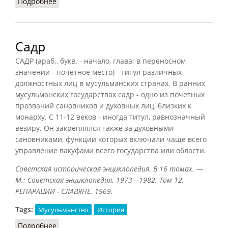
Подробнее
о Ваххабизм (РИЭ, 2016)
Садр
САДР (араб., букв. - начало, глава; в переносном
значении - почетное место) - титул различных
должностных лиц в мусульманских странах. В ранних
мусульманских государствах садр - одно из почетных
прозваний сановников и духовных лиц, близких к
монарху. С 11-12 веков - иногда титул, равнозначный
везиру. Он закреплялся также за духовными
сановниками, функции которых включали чаще всего
управление вакуфами всего государства или области.
Советская историческая энциклопедия. В 16 томах. —
М.: Советская энциклопедия. 1973—1982. Том 12.
РЕПАРАЦИИ - СЛАВЯНЕ. 1969.
Tags:
Мусульманство
История
Подробнее
о Садр