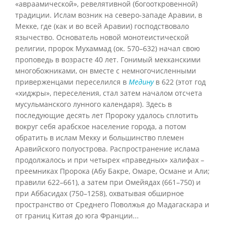
«авраамической», ревелятивной (богооткровенной)
традиции. Ислам возник на северо-западе Аравии, в
Мекке, где (как и во всей Аравии) господствовало
язычество. Основатель новой монотеистической
религии, пророк Мухаммад (ок. 570–632) начал свою
проповедь в возрасте 40 лет. Гонимый мекканскими
многобожниками, он вместе с немногочисленными
приверженцами переселился в
Медину
в 622 (этот год
«хиджры», переселения, стал затем началом отсчета
мусульманского лунного календаря). Здесь в
последующие десять лет Пророку удалось сплотить
вокруг себя арабское население города, а потом
обратить в ислам Мекку и большинство племен
Аравийского полуострова. Распространение ислама
продолжалось и при четырех «праведных» халифах –
преемниках Пророка (Абу Бакре, Омаре, Османе и Али;
правили 622–661), а затем при Омейядах (661–750) и
при Аббасидах (750–1258), охватывая обширное
пространство от Среднего Поволжья до Мадагаскара и
от границ Китая до юга Франции...