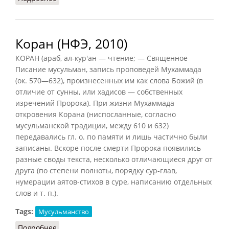
Коран (НФЭ, 2010)
КОРАН (араб, ал-кур'ан — чтение; — Священное
Писание мусульман, запись проповедей Мухаммада
(ок. 570—632), произнесенных им как слова Божий (в
отличие от сунны, или хадисов — собственных
изречений Пророка). При жизни Мухаммада
откровения Корана (ниспосланные, согласно
мусульманской традиции, между 610 и 632)
передавались гл. о. по памяти и лишь частично были
записаны. Вскоре после смерти Пророка появились
разные своды текста, несколько отличающиеся друг от
друга (по степени полноты, порядку сур-глав,
нумерации аятов-стихов в суре, написанию отдельных
слов и т. п.).
Tags:
Мусульманство
Подробнее
о Коран (НФЭ, 2010)