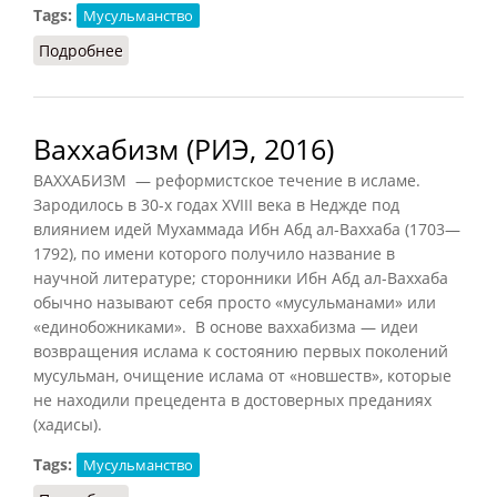
Tags:
Мусульманство
Подробнее
о Ислам (НФЭ, 2010)
Ваххабизм (РИЭ, 2016)
ВАХХАБИЗМ — реформистское течение в исламе.
Зародилось в 30-х годах XVIII века в Неджде под
влиянием идей Мухаммада Ибн Абд ал-Ваххаба (1703—
1792), по имени которого получило название в
научной литературе; сторонники Ибн Абд ал-Ваххаба
обычно называют себя просто «мусульманами» или
«единобожниками». В основе ваххабизма — идеи
возвращения ислама к состоянию первых поколений
мусульман, очищение ислама от «новшеств», которые
не находили прецедента в достоверных преданиях
(хадисы).
Tags:
Мусульманство