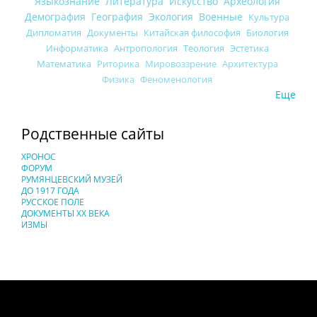
Языкознание
Литература
Искусство
Археология
Демография
География
Экология
Военные
Культура
Дипломатия
Документы
Китайская философия
Биология
Информатика
Антропология
Теология
Эстетика
Математика
Риторика
Мировоззрение
Архитектура
Физика
Феноменология
Еще
Родственные сайты
ХРОНОС
ФОРУМ
РУМЯНЦЕВСКИЙ МУЗЕЙ
ДО 1917 ГОДА
РУССКОЕ ПОЛЕ
ДОКУМЕНТЫ XX ВЕКА
ИЗМЫ
Понятия И Категории - Исторический Проект ХРОНОС