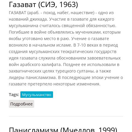
Газават (СИЭ, 1963)
ГАЗАВАТ (араб. - поход, набег, нашествие) - одно из
названий джихада. Участие в газавате для каждого
мусульманина считалось священной обязанностью.
Погибшие в войне объявлялись мучениками, которым
якобы уготовано место в раю. Учение о газавате
возникло в начальном исламе. В 7-10 веках в период
создания мусульманских теократических государств
идея газавата служила обоснованием завоевательных
войн арабского халифата. Позднее ее использовали в
захватнических целях турецкого султаны, а также
лидеры панисламизма. В последующие эпохи учение о
газавате претерпело некоторые изменения.
Tags:
Мусульманство
Подробнее
о Газават (СИЭ, 1963)
Панисламизм (Мчедлов, 1999)