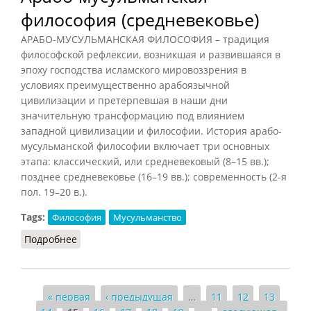
философия (средневековье)
АРАБО-МУСУЛЬМАНСКАЯ ФИЛОСОФИЯ – традиция
философской рефлексии, возникшая и развившаяся в
эпоху господства исламского мировоззрения в
условиях преимущественно арабоязычной
цивилизации и претерпевшая в наши дни
значительную трансформацию под влиянием
западной цивилизации и философии. История арабо-
мусульманской философии включает три основных
этапа: классический, или средневековый (8–15 вв.);
позднее средневековье (16–19 вв.); современность (2-я
пол. 19–20 в.).
Tags:
Философия
Мусульманство
Подробнее
о Арабо-мусульманская философия
(средневековье)
Страницы
« первая
‹ предыдущая
…
11
12
13