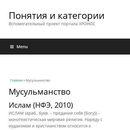
Понятия и категории
Вспомогательный проект портала ХРОНОС
Menu
Вы здесь
Главная
» Мусульманство
Мусульманство
Ислам (НФЭ, 2010)
ИСЛАМ (араб., букв. – предание себя [Богу]) –
монотеистическая мировая религия. Наряду с
иудаизмом и христианством относится к