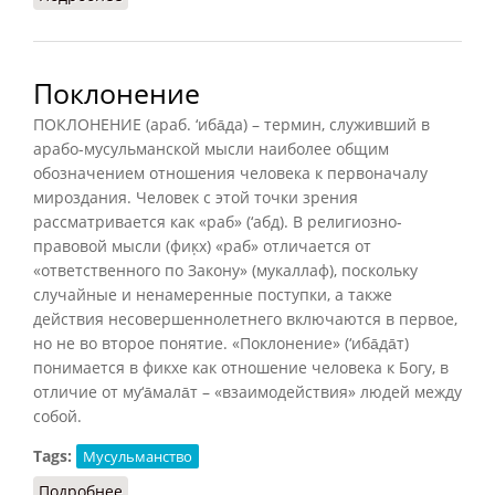
Поклонение
ПОКЛОНЕНИЕ (араб. ‘иба̄да) – термин, служивший в
арабо-мусульманской мысли наиболее общим
обозначением отношения человека к первоначалу
мироздания. Человек с этой точки зрения
рассматривается как «раб» (‘абд). В религиозно-
правовой мысли (фик̣х) «раб» отличается от
«ответственного по Закону» (мукаллаф), поскольку
случайные и ненамеренные поступки, а также
действия несовершеннолетнего включаются в первое,
но не во второе понятие. «Поклонение» (‘иба̄да̄т)
понимается в фикхе как отношение человека к Богу, в
отличие от му‘а̄мала̄т – «взаимодействия» людей между
собой.
Tags:
Мусульманство
Подробнее
о Поклонение