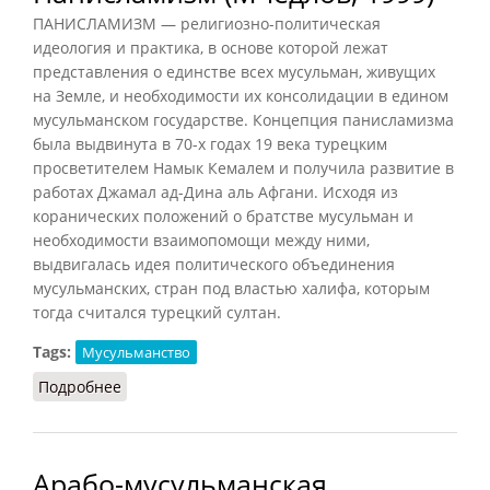
ПАНИСЛАМИЗМ — религиозно-политическая
идеология и практика, в основе которой лежат
представления о единстве всех мусульман, живущих
на Земле, и необходимости их консолидации в едином
мусульманском государстве. Концепция панисламизма
была выдвинута в 70-х годах 19 века турецким
просветителем Намык Кемалем и получила развитие в
работах Джамал ад-Дина аль Афгани. Исходя из
коранических положений о братстве мусульман и
необходимости взаимопомощи между ними,
выдвигалась идея политического объединения
мусульманских, стран под властью халифа, которым
тогда считался турецкий султан.
Tags:
Мусульманство
Подробнее
о Панисламизм (Мчедлов, 1999)
Арабо-мусульманская