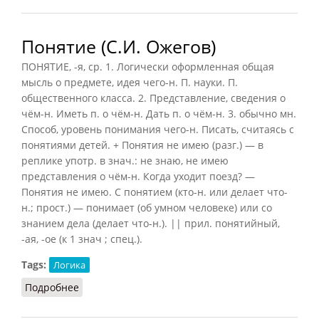
Понятие (С.И. Ожегов)
ПОНЯТИЕ, -я, ср. 1. Логически оформленная общая
мысль о предмете, идея чего-н. П. науки. П.
общественного класса. 2. Представление, сведения о
чём-н. Иметь п. о чём-н. Дать п. о чём-н. 3. обычно мн.
Способ, уровень понимания чего-н. Писать, считаясь с
понятиями детей. + Понятия не имею (разг.) — в
реплике употр. в знач.: не знаю, не имею
представления о чём-н. Когда уходит поезд? —
Понятия не имею. С понятием (кто-н. или делает что-
н.; прост.) — понимает (об умном человеке) или со
знанием дела (делает что-н.). || прил. понятийный,
-ая, -ое (к 1 знач ; спец.).
Tags:
Логика
Подробнее
о Понятие (С.И. Ожегов)