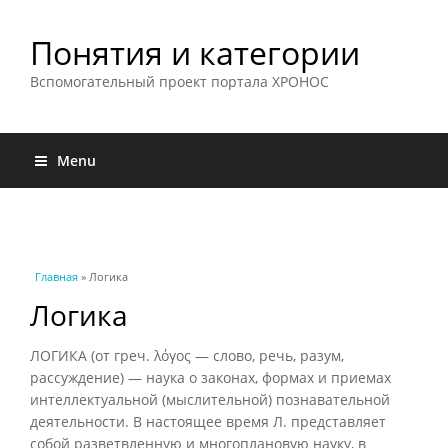
Понятия и категории
Вспомогательный проект портала ХРОНОС
Menu
Вы здесь
Главная
» Логика
Логика
ЛОГИКА (от греч. λόγος — слово, речь, разум,
рассуждение) — наука о законах, формах и приемах
интеллектуальной (мыслительной) познавательной
деятельности. В настоящее время Л. представляет
собой разветвленную и многоплановую науку, в