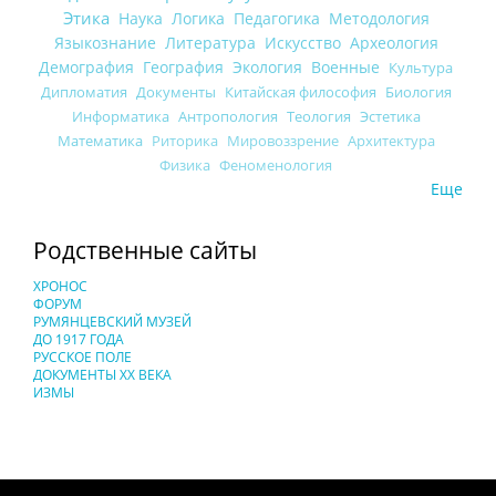
Этика
Наука
Логика
Педагогика
Методология
Языкознание
Литература
Искусство
Археология
Демография
География
Экология
Военные
Культура
Дипломатия
Документы
Китайская философия
Биология
Информатика
Антропология
Теология
Эстетика
Математика
Риторика
Мировоззрение
Архитектура
Физика
Феноменология
Еще
Родственные сайты
ХРОНОС
ФОРУМ
РУМЯНЦЕВСКИЙ МУЗЕЙ
ДО 1917 ГОДА
РУССКОЕ ПОЛЕ
ДОКУМЕНТЫ XX ВЕКА
ИЗМЫ