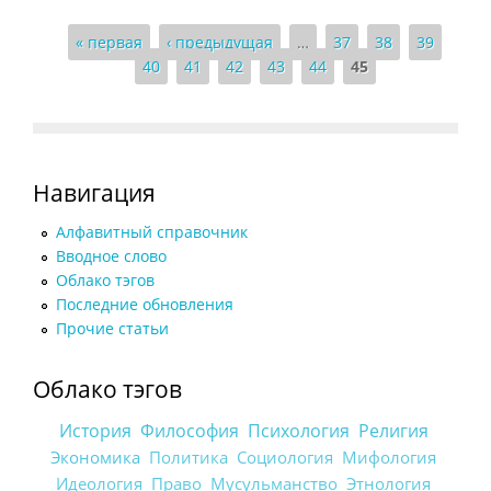
Страницы
« первая
‹ предыдущая
…
37
38
39
40
41
42
43
44
45
Навигация
Алфавитный справочник
Вводное слово
Облако тэгов
Последние обновления
Прочие статьи
Облако тэгов
История
Философия
Психология
Религия
Экономика
Политика
Социология
Мифология
Идеология
Право
Мусульманство
Этнология