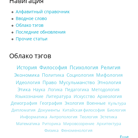
Навигация
Алфавитный справочник
Вводное слово
Облако тэгов
Последние обновления
Прочие статьи
Облако тэгов
История
Философия
Психология
Религия
Экономика
Политика
Социология
Мифология
Идеология
Право
Мусульманство
Этнология
Этика
Наука
Логика
Педагогика
Методология
Языкознание
Литература
Искусство
Археология
Демография
География
Экология
Военные
Культура
Дипломатия
Документы
Китайская философия
Биология
Информатика
Антропология
Теология
Эстетика
Математика
Риторика
Мировоззрение
Архитектура
Физика
Феноменология
Еще