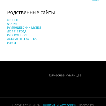
Родственные сайты
ХРОНОС
ФОРУМ
РУМЯНЦЕВСКИЙ МУЗЕЙ
ДО 1917 ГОДА
РУССКОЕ ПОЛЕ
ДОКУМЕНТЫ XX ВЕКА
ИЗМЫ
Понятия И Категории - Исторический Проект ХРОНОС
WEB-редактор
Вячеслав Румянцев
Copyright © 2026,
Понятия и категории
. Theme by