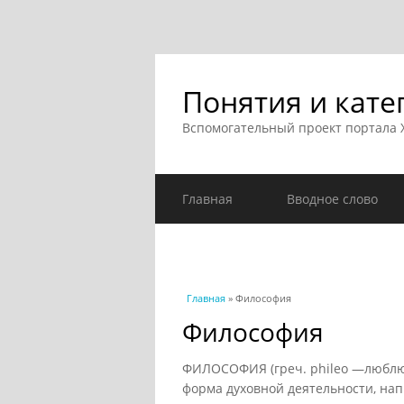
Понятия и кате
Вспомогательный проект портала
Главная
Вводное слово
Вы здесь
Главная
» Философия
Философия
ФИЛОСОФИЯ (греч. phileo —люблю 
форма духовной деятельности, на