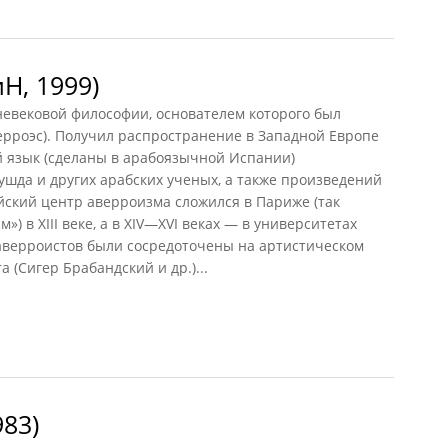
Н, 1999)
евековой философии, основателем которого был
ерроэс). Получил распространение в Западной Европе
й язык (сделаны в арабоязычной Испании)
шда и других арабских ученых, а также произведений
йский центр аверроизма сложился в Париже (так
 в XIII веке, а в XIV—XVI веках — в университетах
аверроистов были сосредоточены на артистическом
 (Сигер Брабандский и др.)...
 1999)
983)