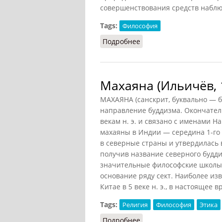
совершенствования средств наблю
Tags:
Философия
Подробнее
о Материя (Ильичёв, 19
Махаяна (Ильичёв, 
МАХАЯНА (санскрит, буквально — б
направление
буддизма
. Окончате
векам н. э. и связано с именами Н
махаяны в Индии — середина 1-го 
в северные страны и утвердилась в
получив название северного будди
значительные философские школы 
основание ряду сект. Наиболее изв
Китае в 5 веке н. э., в настоящее
Tags:
Религия
Философия
Этика
Подробнее
о Махаяна (Ильичёв, 19