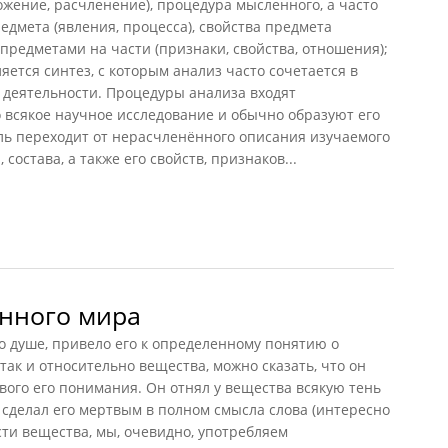
ожение, расчленение), процедура мысленного, а часто
едмета (явления, процесса), свойства предмета
предметами на части (признаки, свойства, отношения);
ляется
синтез
, с которым анализ часто сочетается в
 деятельности. Процедуры анализа входят
 всякое научное исследование и обычно образуют его
ль переходит от нерасчленённого описания изучаемого
состава, а также его свойств, признаков...
3)
нного мира
 о душе, привело его к определенному понятию о
так и относительно вещества, можно сказать, что он
вого его понимания. Он отнял у вещества всякую тень
у сделал его мертвым в полном смысла слова (интересно
сти вещества, мы, очевидно, употребляем