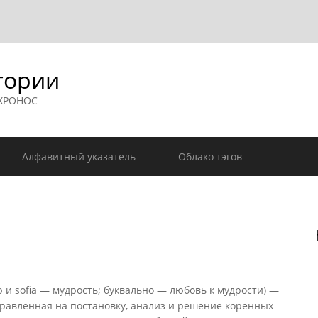
гории
 ХРОНОС
Алфавитный указатель
Облако тэгов
и sofia — мудрость; буквально — любовь к мудрости) —
правленная на постановку, анализ и решение коренных