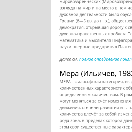
мировоззренческих (Мировоззрени
взгляда на мир и на место в нем 
духовной деятельности было обус
Греции (8—5 вв. до н. э.), общест
демократия, открывшая дорогу к 
духовно-нравственных проблем. Те
математика и мыслителя Пифагора (
науки впервые предпринял Платон.
Далее см.
полное определение понят
Мера (Ильичёв, 198
МЕРА - философская категория, в
количественных характеристик объ
определенным количеством. В рам
могут меняться за счёт изменения 
движения, степени развития и т. 
количества влечёт за собой измен
рода зона, в пределах которой да
этом свои существенные характер