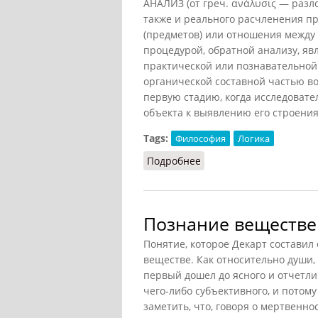
АНАЛИЗ (от греч. ανάλυσις — разл
также и реального расчленения пр
(предметов) или отношения между 
процедурой, обратной анализу, яв
практической или познавательной
органической составной частью во
первую стадию, когда исследовате
объекта к выявлению его строения, 
Tags:
Философия
Логика
Подробнее
о Анализ (Ильичёв, 198
Познание веществе
Понятие, которое Декарт составил
веществе. Как относительно души, 
первый дошел до ясного и отчетли
чего-либо субъективного, и потом
заметить, что, говоря о мертвенно