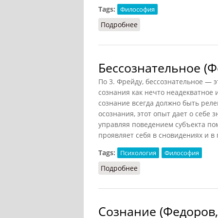
Tags:
Философия
Подробнее
о Мера (Ильичёв, 1983)
Бессознательное (Ф
По 3. Фрейду, бессознательное — э
сознания как нечто неадекватное
сознание всегда должно быть рел
осознания, этот опыт дает о себе 
управляя поведением субъекта по
проявляет себя в сновидениях и в
Tags:
Психология
Философия
Подробнее
о Бессознательное (Фед
Сознание (Федоров,