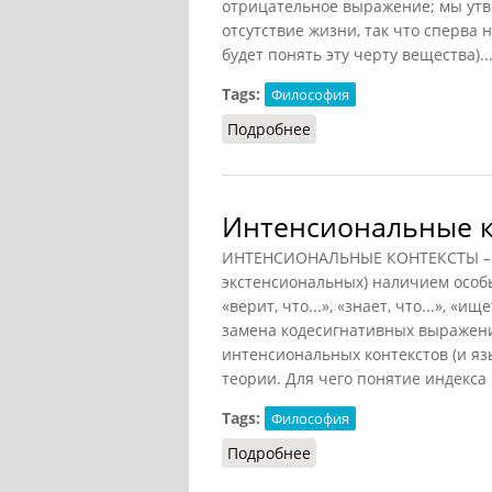
отрицательное выражение; мы утв
отсутствие жизни, так что сперва 
будет понять эту черту вещества)..
Tags:
Философия
Подробнее
о Познание веществен
Интенсиональные к
ИНТЕНСИОНАЛЬНЫЕ КОНТЕКСТЫ – ко
экстенсиональных) наличием особ
«верит, что...», «знает, что...», «ищ
замена кодесигнативных выражени
интенсиональных контекстов (и яз
теории. Для чего понятие индекса
Tags:
Философия
Подробнее
о Интенсиональные ко