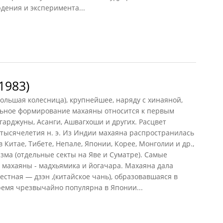
дения и эксперимента...
83)
1983)
ольшая колесница), крупнейшее, наряду с
хинаяной
,
льное формирование махаяны относится к первым
агарджуны, Асанги, Ашвагхоши и других. Расцвет
тысячелетия н. э. Из Индии махаяна распространилась
 Китае, Тибете, Непале, Японии, Корее, Монголии и др.,
зма (отдельные секты на Яве и Суматре). Самые
махаяны - мадхьямика и йогачара. Махаяна дала
естная — дзэн ,(китайское чань), образовавшаяся в
 время чрезвычайно популярна в Японии...
83)