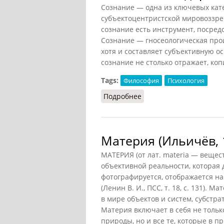
Сознание — одна из ключевых кате
субъектоцентристской мировоззре
сознание есть инструмент, посред
Сознание — гносеологическая про
хотя и составляет субъективную о
сознание не столько отражает, ко
Tags:
Философия
Психология
Подробнее
о Сознание (Федоров, 1
Материя (Ильичёв, 
МАТЕРИЯ (от лат. materia — вещест
объективной реальности, которая 
фотографируется, отображается н
(Ленин В. И., ПСС, т. 18, с. 131)
в мире объектов и систем, субстр
Материя включает в себя не толь
природы, но и все те, которые в 