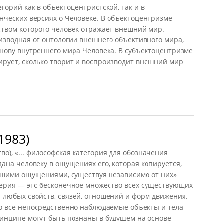
горий как в объектоцентристской, так и в
нческих версиях о Человеке. В объектоцентризме
ством которого человек отражает внешний мир.
изводная от онтологии внешнего объективного мира,
снову внутреннего мира Человека. В субъектоцентризме
пирует, сколько творит и воспроизводит внешний мир.
994)
1983)
во), «... философская категория для обозначения
дана человеку в ощущениях его, которая копируется,
ашими ощущениями, существуя независимо от них»
. Материя — это бесконечное множество всех существующих
ат любых свойств, связей, отношений и форм движения.
ко все непосредственно наблюдаемые объекты и тела
принципе могут быть познаны в будущем на основе