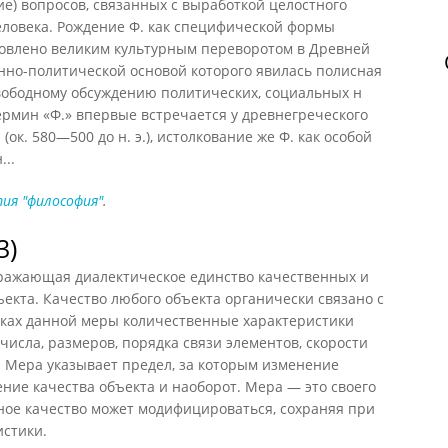
е) вопросов, связанных с выработкой целостного
человека. Рождение Ф. как специфической формы
ловлено великим культурным переворотом в Древней
венно-политической основой которого явилась полисная
свободному обсуждению политических, социальных н
рмин «Ф.» впервые встречается у древнегреческого
ок. 580—500 до н. э.), истолкование же Ф. как особой
..
ия "философия"
.
3)
ыражающая диалектическое единство качественных и
екта. Качество любого объекта органически связано с
ках данной меры количественные характеристики
числа, размеров, порядка связи элементов, скорости
п. Мера указывает предел, за которым изменение
ение качества объекта и наоборот. Мера — это своего
нное качество может модифицироваться, сохраняя при
истики.