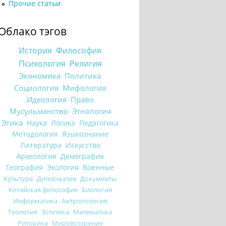
Прочие статьи
Облако тэгов
История
Философия
Психология
Религия
Экономика
Политика
Социология
Мифология
Идеология
Право
Мусульманство
Этнология
Этика
Наука
Логика
Педагогика
Методология
Языкознание
Литература
Искусство
Археология
Демография
География
Экология
Военные
Культура
Дипломатия
Документы
Китайская философия
Биология
Информатика
Антропология
Теология
Эстетика
Математика
Риторика
Мировоззрение