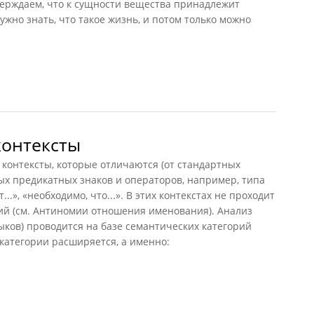
ерждаем, что к сущности вещества принадлежит
нужно знать, что такое жизнь, и потом только можно
.
ного мира
онтексты
нтексты, которые отличаются (от стандартных
ых предикатных знаков и операторов, например, типа
ет...», «необходимо, что...». В этих контекстах не проходит
й (см. Антиномии отношения именования). Анализ
ыков) проводится на базе семантических категорий
 категории расширяется, а именно:
нтексты