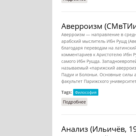
Аверроизм (СМвТИи
Аверроизм — направление в средн
арабский мыслитель Ибн Рушд (Ав
благодаря переводам на латински
комментариев к Аристотелю Ибн Ру
самого Ибн Рушда. Западноевропе
называемый «парижский аверроизм»)
Падуи и Болоньи. Основные силы 
факультет Парижского университета
Tags:
Философия
Подробнее
о Аверроизм (СМвТИиН,
Анализ (Ильичёв, 1