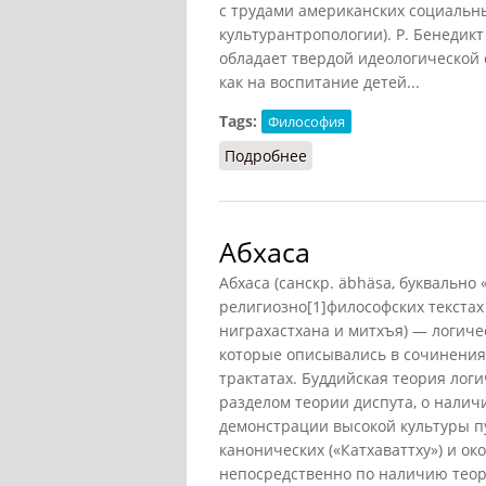
с трудами американских социальны
культурантропологии). Р. Бенедикт 
обладает твердой идеологической
как на воспитание детей...
Tags:
Философия
Подробнее
о Неофрейдизм
Абхаса
Абхаса (санскр. äbhäsa, буквально «
религиозно[1]философских текстах
ниграхастхана и митхъя) — логиче
которые описывались в сочинениях
трактатах. Буддийская теория логи
разделом теории диспута, о налич
демонстрации высокой культуры п
канонических («Катхаваттху») и ок
непосредственно по наличию теоре