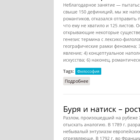
Неблагодарное занятие — пытаться
свыше 150 дефиниций, мы же напом
романтиков, отказался отправить п
что ему не хватило и 125 листов.
открывающие некоторые существен
генезис термина с лексико-филоло
географические рамки феномена; 3
явление; 4) концептуальное напол
искусства; 6) наконец, романтичес
Tags:
Философия
Подробнее
о Феномен романтизма
Буря и натиск – ро
Разлом, произошедший на рубеже XV
отыскать аналогию. В 1789 г. раз
небывалый энтузиазм европейских
отрезвляюще. В 1792 г. во Франци