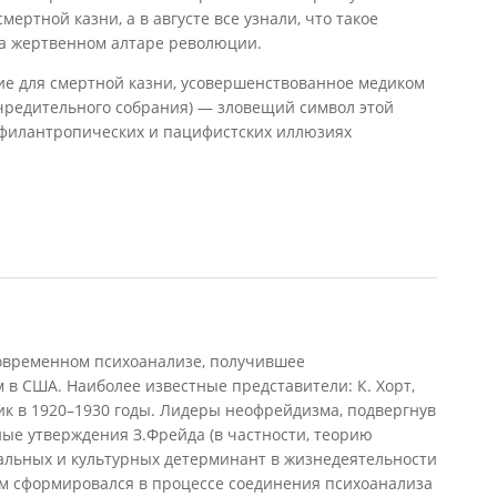
мертной казни, а в августе все узнали, что такое
на жертвенном алтаре революции.
ие для смертной казни, усовершенствованное медиком
Учредительного собрания) — зловещий символ этой
 филантропических и пацифистских иллюзиях
ок романтизма
временном психоанализе, получившее
в США. Наиболее известные представители: К. Хорт,
ник в 1920–1930 годы. Лидеры неофрейдизма, подвергнув
ые утверждения З.Фрейда (в частности, теорию
иальных и культурных детерминант в жизнедеятельности
м сформировался в процессе соединения психоанализа