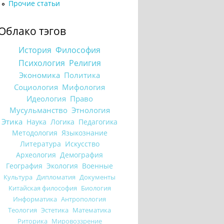
Прочие статьи
Облако тэгов
История
Философия
Психология
Религия
Экономика
Политика
Социология
Мифология
Идеология
Право
Мусульманство
Этнология
Этика
Наука
Логика
Педагогика
Методология
Языкознание
Литература
Искусство
Археология
Демография
География
Экология
Военные
Культура
Дипломатия
Документы
Китайская философия
Биология
Информатика
Антропология
Теология
Эстетика
Математика
Риторика
Мировоззрение