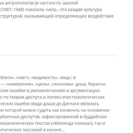
х антропологов (в частности, школой
(1887–1948) показала, напр., что каждая культура
 структурой, оказывающей определяющее воздействие
блеск», «свет», «видимость», «вид»; в
 — «намерение», «цель»; синонимы: доша, бхранти,
ские ошибки в умозаключениях и аргументации,
 по теории диспута и логико-эпистемологических
ческих ошибок (вада-доша) до Дигнаги являлась
ии которой можно судить как косвенно, на основании
убличных диспутов, зафиксированной в буддийских
олоканонических текстах («Милинда-паньха»), так и
тических пассажей в каноне...