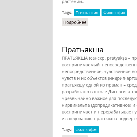
растений...
Tags:
Психология
Философия
Подробнее
о Псюхе
Пратьякша
ПРАТЬЯКША (санскр. pratyakṣa – п
воспринимаемый, непосредственны
непосредственное, чувственное во
чувств и их объектов (индрия-арт
пратьякшу одной из праман – сред
разработано в школе Дигнаги, а т
чрезвычайно важное для последу
нирвикальпа (допредикативное) и
воспринимает и перерабатывает у
исследованию пратьякша подвергла
Tags:
Философия