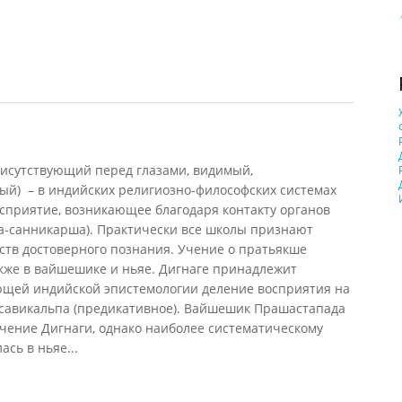
рисутствующий перед глазами, видимый,
й) – в индийских религиозно-философских системах
сприятие, возникающее благодаря контакту органов
ха-санникарша). Практически все школы признают
ств достоверного познания. Учение о пратьякше
акже в вайшешике и ньяе. Дигнаге принадлежит
ющей индийской эпистемологии деление восприятия на
 савикальпа (предикативное). Вайшешик Прашастапада
чение Дигнаги, однако наиболее систематическому
сь в ньяе...