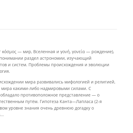
 κόσμος — мир, Вселенная и γονή, γονεία — рождение),
 понимании раздел астрономии, изучающий
тов и систем. Проблемы происхождения и эволюции
огия
.
схождении мира развивались мифологией и религией,
 мира какими-либо надмировыми силами. С
зобладало противоположное представление — о
тественным путём. Гипотеза Канта—Лапласа (2-я
овом уровне знания очень древнюю догадку о
..