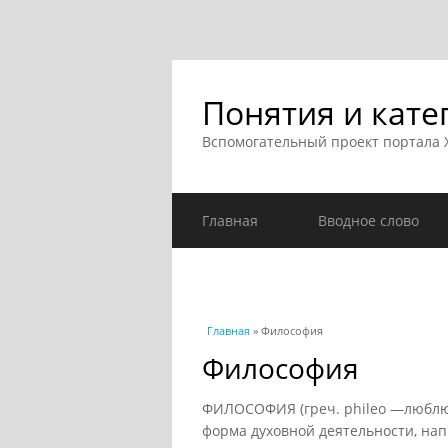
Понятия и кате
Вспомогательный проект портала
Главная
Вводное слово
Вы здесь
Главная
» Философия
Философия
ФИЛОСОФИЯ (греч. phileo —люблю 
форма духовной деятельности, на