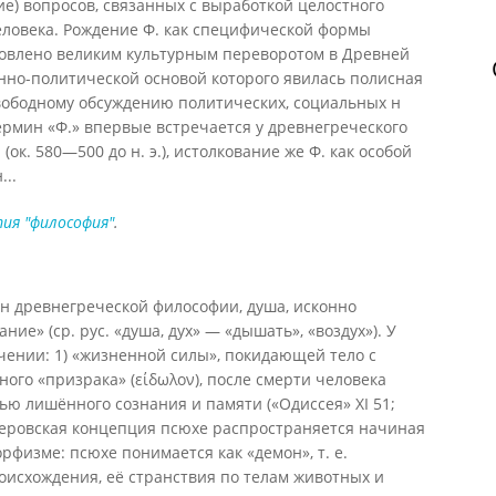
е) вопросов, связанных с выработкой целостного
человека. Рождение Ф. как специфической формы
ловлено великим культурным переворотом в Древней
венно-политической основой которого явилась полисная
свободному обсуждению политических, социальных н
рмин «Ф.» впервые встречается у древнегреческого
ок. 580—500 до н. э.), истолкование же Ф. как особой
..
ия "философия"
.
н древнегреческой философии, душа, исконно
ие» (ср. рус. «душа, дух» — «дышать», «воздух»). У
чении: 1) «жизненной силы», покидающей тело с
ого «призрака» (είδωλον), после смерти человека
ью лишённого сознания и памяти («Одиссея» XI 51;
гомеровская концепция псюхе распространяется начиная
 орфизме: псюхе понимается как «демон», т. е.
оисхождения, её странствия по телам животных и