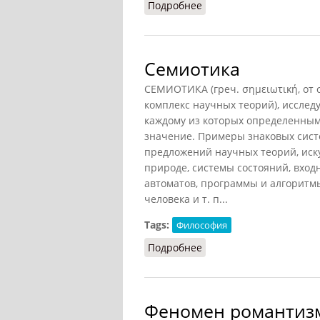
Подробнее
о Пратьякша
Семиотика
СЕМИОТИКА (греч. σημειωτική, от σ
комплекс научных теорий), исслед
каждому из которых определенным 
значение. Примеры знаковых систе
предложений научных теорий, иску
природе, системы состояний, вхо
автоматов, программы и алгоритм
человека и т. п...
Tags:
Философия
Подробнее
о Семиотика
Феномен романтиз