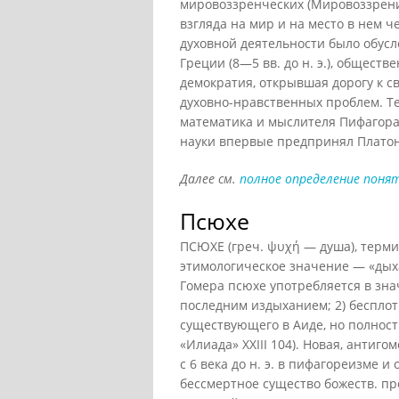
мировоззренческих (Мировоззрени
взгляда на мир и на место в нем 
духовной деятельности было обус
Греции (8—5 вв. до н. э.), общест
демократия, открывшая дорогу к 
духовно-нравственных проблем. Те
математика и мыслителя Пифагора (
науки впервые предпринял Платон.
Далее см.
полное определение понят
Псюхе
ПСЮХЕ (греч. ψυχή — душа), терми
этимологическое значение — «дыхан
Гомера псюхе употребляется в зна
последним издыханием; 2) бесплотн
существующего в Аиде, но полност
«Илиада» XXIII 104). Новая, анти
с 6 века до н. э. в пифагореизме и
бессмертное существо божеств. пр