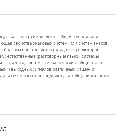
ημεἱον – знак), семиология – общая теория (или
ующая свойства знаковых систем, или систем знаков,
образом сопоставляется (придается) некоторое
м: естественные (разговорные) языки, системы
сств, языки, системы сигнализации в обществе и
дных и выходных сигналов различных машин и
ы для них и языки-посредники для «общения» с ними
ма