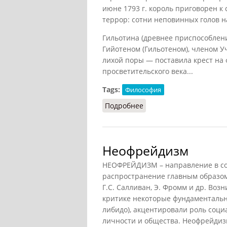
июне 1793 г. король приговорен к с
террор: сотни неповинных голов 
Гильотина (древнее приспособлен
Гийотеном (Гильотеном), членом 
лихой поры — поставила крест на
просветительского века...
Tags:
Философия
Подробнее
о Буря и натиск – рост
Неофрейдизм
НЕОФРЕЙДИЗМ – направление в со
распространение главным образом 
Г.С. Салливан, Э. Фромм и др. Воз
критике некоторые фундаментальн
либидо), акцентировали роль соц
личности и общества. Неофрейдиз