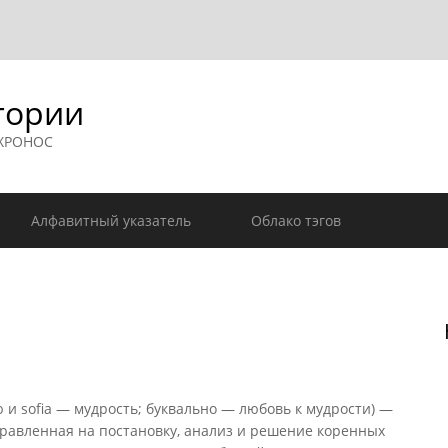
гории
 ХРОНОС
Алфавитный указатель
Облако тэгов
и sofia — мудрость; буквально — любовь к мудрости) —
правленная на постановку, анализ и решение коренных