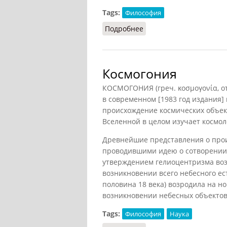
Tags:
Философия
Подробнее
о Абхаса
Космогония
КОСМОГОНИЯ (греч. κοσμογονία, от
в современном [
1983 год издания
]
происхождение космических объек
Вселенной в целом изучает
космол
Древнейшие представления о прои
проводившими идею о сотворении
утверждением гелиоцентризма во
возникновении всего небесного ес
половина 18 века) возродила на н
возникновении небесных объектов.
Tags:
Философия
Наука