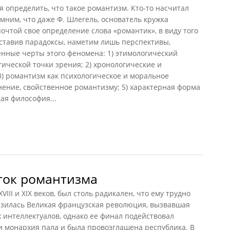
 определить, что такое романтизм. Кто-то насчитал
ним, что даже Ф. Шлегель, основатель кружка
очтой свое определение слова «романтик», в виду того
 Оставив парадоксы, наметим лишь перспективы,
ные черты этого феномена: 1) этимологический
гической точки зрения; 2) хронологические и
) романтизм как психологическое и моральное
нение, свойственное романтизму; 5) характерная форма
кая философия...
сток романтизма
III и XIX веков, был столь радикален, что ему трудно
разилась Великая французская революция, вызвавшая
 интеллектуалов, однако ее финал подействовал
и монархия пала и была провозглашена республика. В