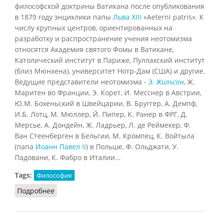
философской доктрины Ватикана после опубликования
в 1879 году энциклики папы
Льва XIII
«Aeterni patris». К
числу крупных центров, ориентированных на
разработку и распространение учения неотомизма
относятся Академия святого Фомы в Ватикане,
Католический институт в Париже, Пуллахский институт
(близ Мюнхена), университет Нотр-Дам (США) и другие.
Ведущие представители неотомизма -
Э. Жильсон
, Ж.
Маритен во Франции, Э. Корет, И. Месснер в Австрии,
Ю.М. Бохеньский в Швейцарии, В. Бруггер, А. Демпф,
И.Б. Лотц, М. Мюллер, Й. Пипер, К. Ранер в ФРГ, Д.
Мерсье, А. Дондейн, Ж. Ладрьер, Л. де Реймекер, Ф.
Ван Стеенберген в Бельгии, М. Кромпец, К. Войтыла
(папа
Иоанн Павел II
) в Польше, Ф. Ольджати, У.
Падовани, К. Фабро в Италии...
Tags:
Философия
Подробнее
о Неотомизм (СЗФ.ЭС, 2009)