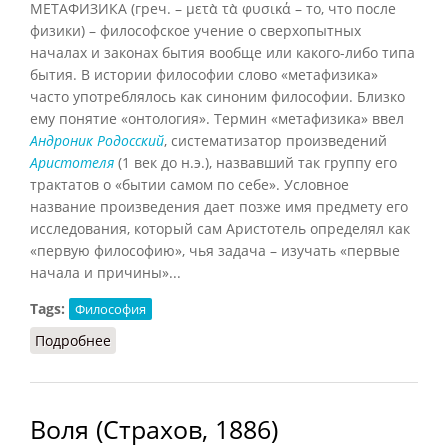
МЕТАФИЗИКА (греч. – μετὰ τὰ φυσικά – то, что после
физики) – философское учение о сверхопытных
началах и законах бытия вообще или какого-либо типа
бытия. В истории философии слово «метафизика»
часто употреблялось как синоним философии. Близко
ему понятие «онтология». Термин «метафизика» ввел
Андроник Родосский
, систематизатор произведений
Аристотеля
(1 век до н.э.), назвавший так группу его
трактатов о «бытии самом по себе». Условное
название произведения дает позже имя предмету его
исследования, который сам Аристотель определял как
«первую философию», чья задача – изучать «первые
начала и причины»...
Tags:
Философия
Подробнее
о Метафизика
Воля (Страхов, 1886)