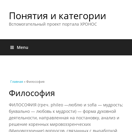
Понятия и категории
Вспомогательный проект портала ХРОНОС
Menu
Вы здесь
Главная
» Философия
Философия
ФИЛОСОФИЯ (греч. phileo —люблю и sofia — мудрость;
буквально — любовь к мудрости) — форма духовной
деятельности, направленная на постановку, анализ и
решение коренных мировоззренческих
(Мировоззрение) вопросов, связанных с выработкой