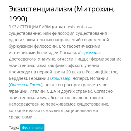
Экзистенциализм (Митрохин,
1990)
ЭКЗИСТЕНЦИАЛИЗМ (от лат. existentia —
существование), или философия существования —
одно из влиятельных направлений современной
буржуазной философии. Его теоретическими
источниками были идеи Паскаля,
Кьеркегора
,
Достоевского, Унамуно, отчасти Ницше; формирование
экзистенциализма как философского учения
происходит в первой трети 20 века в России (Шестов,
Бердяев), Германии (
Хайдеггер
, Ясперс), Испании
(
Ортега-и-Гасет
), позже он распространяется во
Франции, Италии, США и других странах. Согласно
экзистенциализму, абсолютно реально только
непосредственно переживаемое существование,
которое нельзя осмыслить рациональными
средствами...
Tags:
Философия