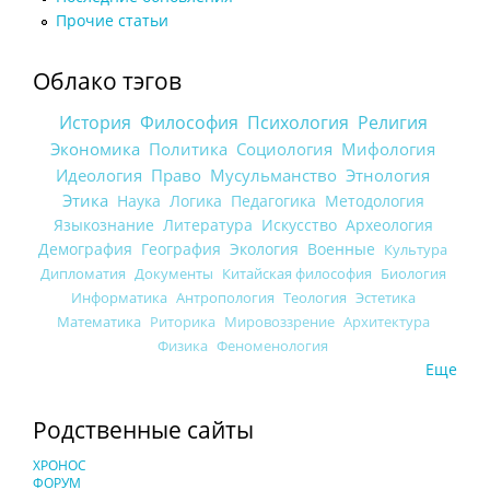
Прочие статьи
Облако тэгов
История
Философия
Психология
Религия
Экономика
Политика
Социология
Мифология
Идеология
Право
Мусульманство
Этнология
Этика
Наука
Логика
Педагогика
Методология
Языкознание
Литература
Искусство
Археология
Демография
География
Экология
Военные
Культура
Дипломатия
Документы
Китайская философия
Биология
Информатика
Антропология
Теология
Эстетика
Математика
Риторика
Мировоззрение
Архитектура
Физика
Феноменология
Еще
Родственные сайты
ХРОНОС
ФОРУМ