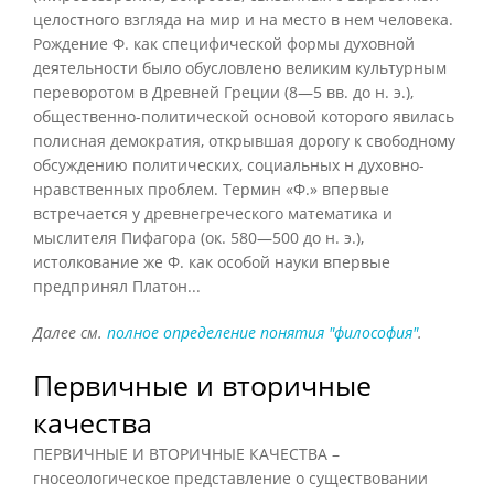
целостного взгляда на мир и на место в нем человека.
Рождение Ф. как специфической формы духовной
деятельности было обусловлено великим культурным
переворотом в Древней Греции (8—5 вв. до н. э.),
общественно-политической основой которого явилась
полисная демократия, открывшая дорогу к свободному
обсуждению политических, социальных н духовно-
нравственных проблем. Термин «Ф.» впервые
встречается у древнегреческого математика и
мыслителя Пифагора (ок. 580—500 до н. э.),
истолкование же Ф. как особой науки впервые
предпринял Платон...
Далее см.
полное определение понятия "философия"
.
Первичные и вторичные
качества
ПЕРВИЧНЫЕ И ВТОРИЧНЫЕ КАЧЕСТВА –
гносеологическое представление о существовании