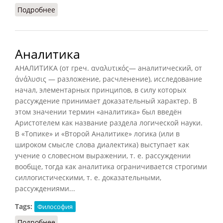
Подробнее
о Экзистенциализм (Митрохин, 1990)
Аналитика
АНАЛИТИКА (от греч. αναλυτικός— аналитический, от
άνάλυσις — разложение, расчленение), исследование
начал, элементарных принципов, в силу которых
рассуждение принимает доказательный характер. В
этом значении термин «аналитика» был введён
Аристотелем как название раздела логической науки.
В «Топике» и «Второй Аналитике» логика (или в
широком смысле слова диалектика) выступает как
учение о словесном выражении, т. е. рассуждении
вообще, тогда как аналитика ограничивается строгими
силлогистическими, т. е. доказательными,
рассуждениями...
Tags:
Философия
Подробнее
о Аналитика