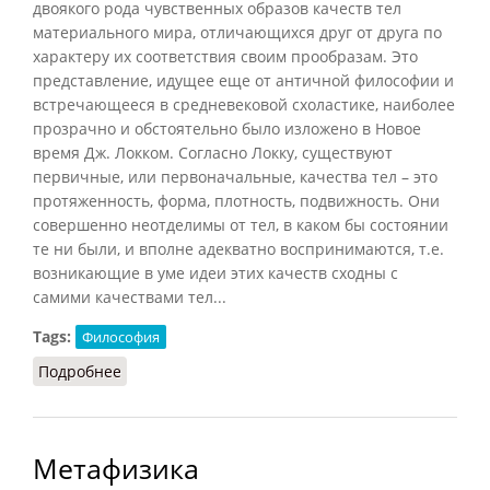
двоякого рода чувственных образов качеств тел
материального мира, отличающихся друг от друга по
характеру их соответствия своим прообразам. Это
представление, идущее еще от античной философии и
встречающееся в средневековой схоластике, наиболее
прозрачно и обстоятельно было изложено в Новое
время Дж. Локком. Согласно Локку, существуют
первичные, или первоначальные, качества тел – это
протяженность, форма, плотность, подвижность. Они
совершенно неотделимы от тел, в каком бы состоянии
те ни были, и вполне адекватно воспринимаются, т.е.
возникающие в уме идеи этих качеств сходны с
самими качествами тел...
Tags:
Философия
Подробнее
о Первичные и вторичные качества
Метафизика