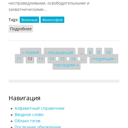
несправедливыми, освободительными и
захватническими...
Tags:
Военные
Философия
Подробнее
о Война (НФЭ, 2010)
Страницы
« первая
‹ предыдущая
…
8
9
10
11
12
13
14
15
16
…
следующая ›
последняя »
Навигация
Алфавитный справочник
Вводное слово
Облако тэгов
Последние обновления