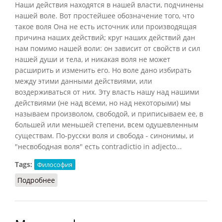
Наши действия находятся в нашей власти, подчинены
нашей воле. Вот простейшее обозначение того, что
такое воля Она не есть источник или производящая
причина наших действий; круг наших действий дан
нам помимо нашей воли: он зависит от свойств и сил
нашей души и тела, и никакая воля не может
расширить и изменить его. Но воле дано избирать
между этими данными действиями, или
воздерживаться от них. Эту власть нашу над нашими
действиями (не над всеми, но над некоторыми) мы
называем произволом, свободой, и приписываем ее, в
большей или меньшей степени, всем одушевленным
существам. По-русски воля и свобода - синонимы, и
"несвободная воля" есть contradictio in adjecto...
Tags:
Философия
Подробнее
о Воля (Страхов, 1886)