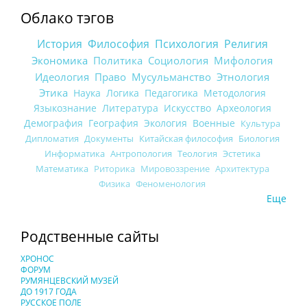
Облако тэгов
История
Философия
Психология
Религия
Экономика
Политика
Социология
Мифология
Идеология
Право
Мусульманство
Этнология
Этика
Наука
Логика
Педагогика
Методология
Языкознание
Литература
Искусство
Археология
Демография
География
Экология
Военные
Культура
Дипломатия
Документы
Китайская философия
Биология
Информатика
Антропология
Теология
Эстетика
Математика
Риторика
Мировоззрение
Архитектура
Физика
Феноменология
Еще
Родственные сайты
ХРОНОС
ФОРУМ
РУМЯНЦЕВСКИЙ МУЗЕЙ
ДО 1917 ГОДА
РУССКОЕ ПОЛЕ