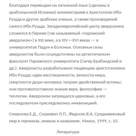
благодаря переводам на латинский язык (сделаны в
арабоязычной Испании) комментариев к Аристотелю Ибн
Рушда и других арабских ученых, а также произведений
самого Ибн Рушда. Западноевропейский центр аверроизма
сложился в Париже (так называемый «парижский
аверроизм») в XIII веке, а в XIV—XVI веках — в
университетах Падуи и Болоньи. Основные силы
аверроистов были сосредоточены на артистическом
факультет Парижского университета (Сигер Брабандский и
др.). Аверроисты разрабатывали тенденцию аристотелизма
Ибн Рушда; идеи несотворимости, вечности мира,
смертности души человека; теорию двойственной истины;
они противопоставили знание вере, философию —
теологии. Аверроизм запрещался церковью, а его
последователи преследовались инквизицией.
Смирнова Е.Д., Сушкевич Л.П., Федосик В.А. Средневековый
мир в терминах, именах и названиях. Минск, 1999, с. 10.
Литература: