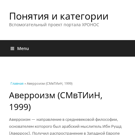
Понятия и категории
Вспомогательный проект портала ХРОНОС
Menu
Вы здесь
Главная
» Аверроизм (СМвТИиН, 1999)
Аверроизм (СМвТИиН,
1999)
Аверроизм — направление в средневековой философии,
основателем которого был арабский мыслитель Ибн Рушд
(Аверроэс). Получил распространение в Западной Европе