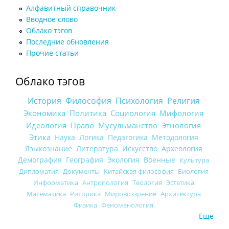
Алфавитный справочник
Вводное слово
Облако тэгов
Последние обновления
Прочие статьи
Облако тэгов
История
Философия
Психология
Религия
Экономика
Политика
Социология
Мифология
Идеология
Право
Мусульманство
Этнология
Этика
Наука
Логика
Педагогика
Методология
Языкознание
Литература
Искусство
Археология
Демография
География
Экология
Военные
Культура
Дипломатия
Документы
Китайская философия
Биология
Информатика
Антропология
Теология
Эстетика
Математика
Риторика
Мировоззрение
Архитектура
Физика
Феноменология
Еще