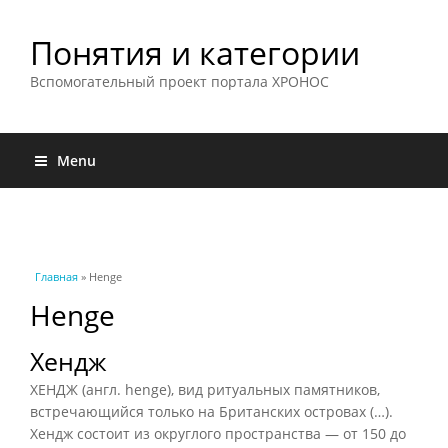
Понятия и категории
Вспомогательный проект портала ХРОНОС
Menu
Вы здесь
Главная
» Henge
Henge
Хендж
ХЕНДЖ (англ. henge), вид ритуальных памятников,
встречающийся только на Британских островах (…).
Хендж состоит из округлого пространства — от 150 до