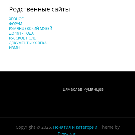
Родственные сайты
ХРОНОС
ФОРУМ
РУМЯНЦЕВСКИЙ МУЗЕЙ
ДО 1917 ГОДА
РУССКОЕ ПОЛЕ
ДОКУМЕНТЫ XX ВЕКА
ИЗМЫ
Понятия И Категории - Исторический Проект ХРОНОС
WEB-редактор
Вячеслав Румянцев
Copyright © 2026,
Понятия и категории
. Theme by
Devsaran
.