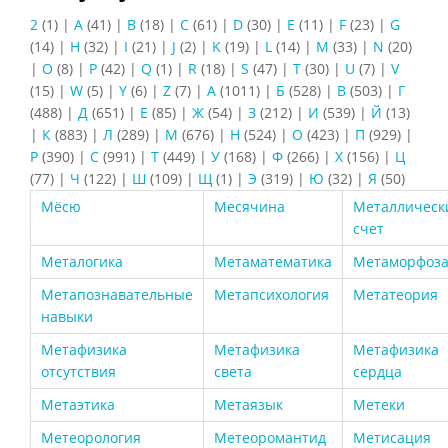
2
(1)
|
A
(41)
|
B
(18)
|
C
(61)
|
D
(30)
|
E
(11)
|
F
(23)
|
G
(14)
|
H
(32)
|
I
(21)
|
J
(2)
|
K
(19)
|
L
(14)
|
M
(33)
|
N
(20)
|
O
(8)
|
P
(42)
|
Q
(1)
|
R
(18)
|
S
(47)
|
T
(30)
|
U
(7)
|
V
(15)
|
W
(5)
|
Y
(6)
|
Z
(7)
|
А
(1011)
|
Б
(528)
|
В
(503)
|
Г
(488)
|
Д
(651)
|
Е
(85)
|
Ж
(54)
|
З
(212)
|
И
(539)
|
Й
(13)
|
К
(883)
|
Л
(289)
|
М
(676)
|
Н
(524)
|
О
(423)
|
П
(929)
|
Р
(390)
|
С
(991)
|
Т
(449)
|
У
(168)
|
Ф
(266)
|
Х
(156)
|
Ц
(77)
|
Ч
(122)
|
Ш
(109)
|
Щ
(1)
|
Э
(319)
|
Ю
(32)
|
Я
(50)
Мёсю
Месячина
Металлическ
счет
Металогика
Метаматематика
Метаморфоз
Метапознавательные
Метапсихология
Метатеория
навыки
Метафизика
Метафизика
Метафизика
отсутствия
света
сердца
Метаэтика
Метаязык
Метеки
Метеорология
Метеоромантид
Метисация