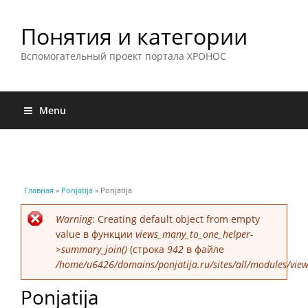
Понятия и категории
Вспомогательный проект портала ХРОНОС
Menu
Вы здесь
Главная
»
Ponjatija
» Ponjatija
Сообщение об ошибке
Warning
: Creating default object from empty
value в функции
views_many_to_one_helper-
>summary_join()
(строка
942
в файле
/home/u6426/domains/ponjatija.ru/sites/all/modules/view
Ponjatija