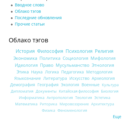
Вводное слово
Облако тэгов
Последние обновления
Прочие статьи
Облако тэгов
История
Философия
Психология
Религия
Экономика
Политика
Социология
Мифология
Идеология
Право
Мусульманство
Этнология
Этика
Наука
Логика
Педагогика
Методология
Языкознание
Литература
Искусство
Археология
Демография
География
Экология
Военные
Культура
Дипломатия
Документы
Китайская философия
Биология
Информатика
Антропология
Теология
Эстетика
Математика
Риторика
Мировоззрение
Архитектура
Физика
Феноменология
Еще