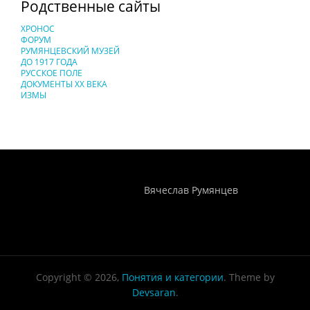
Родственные сайты
ХРОНОС
ФОРУМ
РУМЯНЦЕВСКИЙ МУЗЕЙ
ДО 1917 ГОДА
РУССКОЕ ПОЛЕ
ДОКУМЕНТЫ XX ВЕКА
ИЗМЫ
Понятия И Категории - Исторический Проект ХРОНОС
WEB-редактор
Вячеслав Румянцев
Copyright © 2026,
Понятия и категории
. Theme by
Devsaran
.