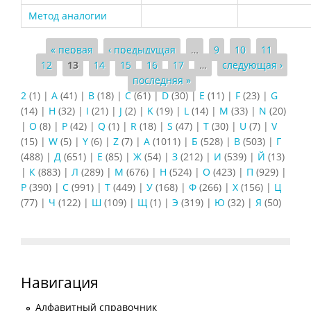
Метод аналогии
Страницы
« первая
‹ предыдущая
…
9
10
11
12
13
14
15
16
17
…
следующая ›
последняя »
2
(1)
|
A
(41)
|
B
(18)
|
C
(61)
|
D
(30)
|
E
(11)
|
F
(23)
|
G
(14)
|
H
(32)
|
I
(21)
|
J
(2)
|
K
(19)
|
L
(14)
|
M
(33)
|
N
(20)
|
O
(8)
|
P
(42)
|
Q
(1)
|
R
(18)
|
S
(47)
|
T
(30)
|
U
(7)
|
V
(15)
|
W
(5)
|
Y
(6)
|
Z
(7)
|
А
(1011)
|
Б
(528)
|
В
(503)
|
Г
(488)
|
Д
(651)
|
Е
(85)
|
Ж
(54)
|
З
(212)
|
И
(539)
|
Й
(13)
|
К
(883)
|
Л
(289)
|
М
(676)
|
Н
(524)
|
О
(423)
|
П
(929)
|
Р
(390)
|
С
(991)
|
Т
(449)
|
У
(168)
|
Ф
(266)
|
Х
(156)
|
Ц
(77)
|
Ч
(122)
|
Ш
(109)
|
Щ
(1)
|
Э
(319)
|
Ю
(32)
|
Я
(50)
Навигация
Алфавитный справочник