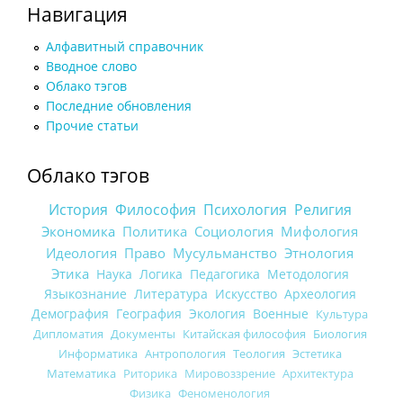
Навигация
Алфавитный справочник
Вводное слово
Облако тэгов
Последние обновления
Прочие статьи
Облако тэгов
История
Философия
Психология
Религия
Экономика
Политика
Социология
Мифология
Идеология
Право
Мусульманство
Этнология
Этика
Наука
Логика
Педагогика
Методология
Языкознание
Литература
Искусство
Археология
Демография
География
Экология
Военные
Культура
Дипломатия
Документы
Китайская философия
Биология
Информатика
Антропология
Теология
Эстетика
Математика
Риторика
Мировоззрение
Архитектура
Физика
Феноменология