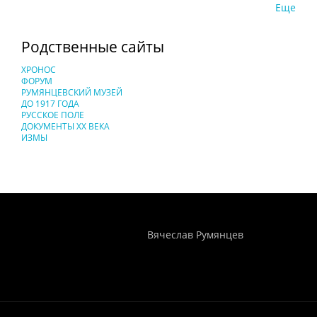
Еще
Родственные сайты
ХРОНОС
ФОРУМ
РУМЯНЦЕВСКИЙ МУЗЕЙ
ДО 1917 ГОДА
РУССКОЕ ПОЛЕ
ДОКУМЕНТЫ XX ВЕКА
ИЗМЫ
Понятия И Категории - Исторический Проект ХРОНОС
WEB-редактор
Вячеслав Румянцев