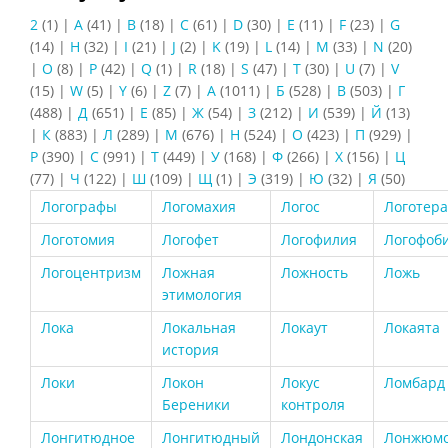
2
(1)
|
A
(41)
|
B
(18)
|
C
(61)
|
D
(30)
|
E
(11)
|
F
(23)
|
G
(14)
|
H
(32)
|
I
(21)
|
J
(2)
|
K
(19)
|
L
(14)
|
M
(33)
|
N
(20)
|
O
(8)
|
P
(42)
|
Q
(1)
|
R
(18)
|
S
(47)
|
T
(30)
|
U
(7)
|
V
(15)
|
W
(5)
|
Y
(6)
|
Z
(7)
|
А
(1011)
|
Б
(528)
|
В
(503)
|
Г
(488)
|
Д
(651)
|
Е
(85)
|
Ж
(54)
|
З
(212)
|
И
(539)
|
Й
(13)
|
К
(883)
|
Л
(289)
|
М
(676)
|
Н
(524)
|
О
(423)
|
П
(929)
|
Р
(390)
|
С
(991)
|
Т
(449)
|
У
(168)
|
Ф
(266)
|
Х
(156)
|
Ц
(77)
|
Ч
(122)
|
Ш
(109)
|
Щ
(1)
|
Э
(319)
|
Ю
(32)
|
Я
(50)
Логографы
Логомахия
Логос
Логотер
Логотомия
Логофет
Логофилия
Логофоб
Логоцентризм
Ложная
Ложность
Ложь
этимология
Лока
Локальная
Локаут
Локаята
история
Локи
Локон
Локус
Ломбард
Береники
контроля
Лонгитюдное
Лонгитюдный
Лондонская
Лонжюм