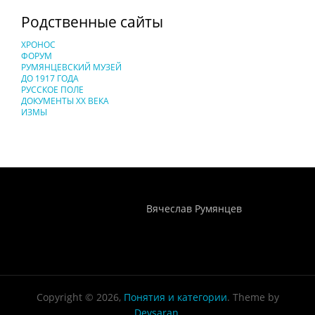
Родственные сайты
ХРОНОС
ФОРУМ
РУМЯНЦЕВСКИЙ МУЗЕЙ
ДО 1917 ГОДА
РУССКОЕ ПОЛЕ
ДОКУМЕНТЫ XX ВЕКА
ИЗМЫ
Понятия И Категории - Исторический Проект ХРОНОС
WEB-редактор
Вячеслав Румянцев
Copyright © 2026,
Понятия и категории
. Theme by
Devsaran
.