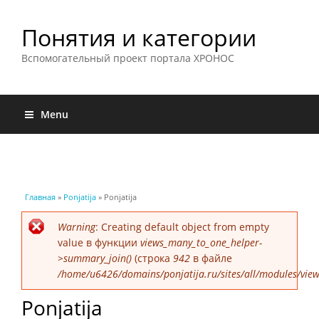
Понятия и категории
Вспомогательный проект портала ХРОНОС
Menu
Вы здесь
Главная
»
Ponjatija
» Ponjatija
Сообщение об ошибке
Warning
: Creating default object from empty
value в функции
views_many_to_one_helper-
>summary_join()
(строка
942
в файле
/home/u6426/domains/ponjatija.ru/sites/all/modules/view
Ponjatija