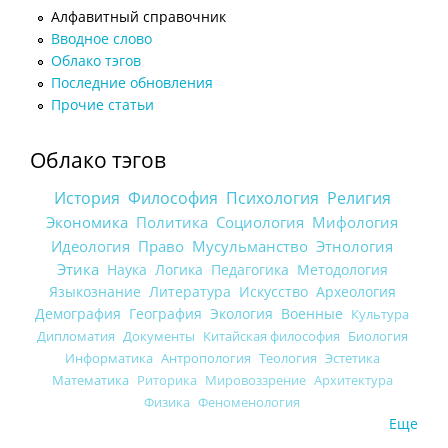
Алфавитный справочник
Вводное слово
Облако тэгов
Последние обновления
Прочие статьи
Облако тэгов
История
Философия
Психология
Религия
Экономика
Политика
Социология
Мифология
Идеология
Право
Мусульманство
Этнология
Этика
Наука
Логика
Педагогика
Методология
Языкознание
Литература
Искусство
Археология
Демография
География
Экология
Военные
Культура
Дипломатия
Документы
Китайская философия
Биология
Информатика
Антропология
Теология
Эстетика
Математика
Риторика
Мировоззрение
Архитектура
Физика
Феноменология
Еще