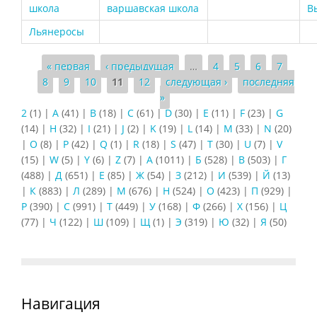
школа
варшавская школа
В
Льянеросы
Страницы
« первая
‹ предыдущая
…
4
5
6
7
8
9
10
11
12
следующая ›
последняя
»
2
(1)
|
A
(41)
|
B
(18)
|
C
(61)
|
D
(30)
|
E
(11)
|
F
(23)
|
G
(14)
|
H
(32)
|
I
(21)
|
J
(2)
|
K
(19)
|
L
(14)
|
M
(33)
|
N
(20)
|
O
(8)
|
P
(42)
|
Q
(1)
|
R
(18)
|
S
(47)
|
T
(30)
|
U
(7)
|
V
(15)
|
W
(5)
|
Y
(6)
|
Z
(7)
|
А
(1011)
|
Б
(528)
|
В
(503)
|
Г
(488)
|
Д
(651)
|
Е
(85)
|
Ж
(54)
|
З
(212)
|
И
(539)
|
Й
(13)
|
К
(883)
|
Л
(289)
|
М
(676)
|
Н
(524)
|
О
(423)
|
П
(929)
|
Р
(390)
|
С
(991)
|
Т
(449)
|
У
(168)
|
Ф
(266)
|
Х
(156)
|
Ц
(77)
|
Ч
(122)
|
Ш
(109)
|
Щ
(1)
|
Э
(319)
|
Ю
(32)
|
Я
(50)
Навигация