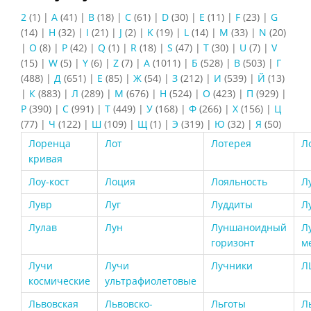
2
(1)
|
A
(41)
|
B
(18)
|
C
(61)
|
D
(30)
|
E
(11)
|
F
(23)
|
G
(14)
|
H
(32)
|
I
(21)
|
J
(2)
|
K
(19)
|
L
(14)
|
M
(33)
|
N
(20)
|
O
(8)
|
P
(42)
|
Q
(1)
|
R
(18)
|
S
(47)
|
T
(30)
|
U
(7)
|
V
(15)
|
W
(5)
|
Y
(6)
|
Z
(7)
|
А
(1011)
|
Б
(528)
|
В
(503)
|
Г
(488)
|
Д
(651)
|
Е
(85)
|
Ж
(54)
|
З
(212)
|
И
(539)
|
Й
(13)
|
К
(883)
|
Л
(289)
|
М
(676)
|
Н
(524)
|
О
(423)
|
П
(929)
|
Р
(390)
|
С
(991)
|
Т
(449)
|
У
(168)
|
Ф
(266)
|
Х
(156)
|
Ц
(77)
|
Ч
(122)
|
Ш
(109)
|
Щ
(1)
|
Э
(319)
|
Ю
(32)
|
Я
(50)
Лоренца
Лот
Лотерея
Л
кривая
Лоу-кост
Лоция
Лояльность
Л
Лувр
Луг
Луддиты
Л
Лулав
Лун
Луншаноидный
Л
горизонт
м
Лучи
Лучи
Лучники
Л
космические
ультрафиолетовые
Львовская
Львовско-
Льготы
Л