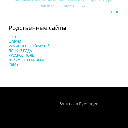
Физика
Феноменология
Еще
Родственные сайты
ХРОНОС
ФОРУМ
РУМЯНЦЕВСКИЙ МУЗЕЙ
ДО 1917 ГОДА
РУССКОЕ ПОЛЕ
ДОКУМЕНТЫ XX ВЕКА
ИЗМЫ
Понятия И Категории - Исторический Проект ХРОНОС
WEB-редактор
Вячеслав Румянцев