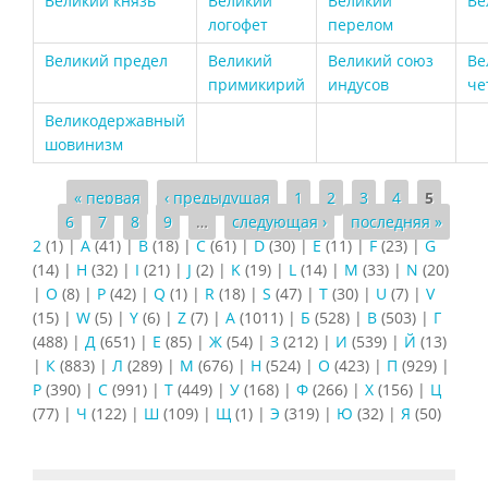
Великий князь
Великий
Великий
Ве
логофет
перелом
Великий предел
Великий
Великий союз
Ве
примикирий
индусов
че
Великодержавный
шовинизм
Страницы
« первая
‹ предыдущая
1
2
3
4
5
6
7
8
9
…
следующая ›
последняя »
2
(1)
|
A
(41)
|
B
(18)
|
C
(61)
|
D
(30)
|
E
(11)
|
F
(23)
|
G
(14)
|
H
(32)
|
I
(21)
|
J
(2)
|
K
(19)
|
L
(14)
|
M
(33)
|
N
(20)
|
O
(8)
|
P
(42)
|
Q
(1)
|
R
(18)
|
S
(47)
|
T
(30)
|
U
(7)
|
V
(15)
|
W
(5)
|
Y
(6)
|
Z
(7)
|
А
(1011)
|
Б
(528)
|
В
(503)
|
Г
(488)
|
Д
(651)
|
Е
(85)
|
Ж
(54)
|
З
(212)
|
И
(539)
|
Й
(13)
|
К
(883)
|
Л
(289)
|
М
(676)
|
Н
(524)
|
О
(423)
|
П
(929)
|
Р
(390)
|
С
(991)
|
Т
(449)
|
У
(168)
|
Ф
(266)
|
Х
(156)
|
Ц
(77)
|
Ч
(122)
|
Ш
(109)
|
Щ
(1)
|
Э
(319)
|
Ю
(32)
|
Я
(50)