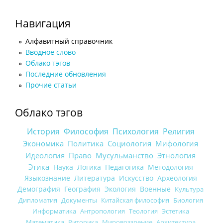
Навигация
Алфавитный справочник
Вводное слово
Облако тэгов
Последние обновления
Прочие статьи
Облако тэгов
История
Философия
Психология
Религия
Экономика
Политика
Социология
Мифология
Идеология
Право
Мусульманство
Этнология
Этика
Наука
Логика
Педагогика
Методология
Языкознание
Литература
Искусство
Археология
Демография
География
Экология
Военные
Культура
Дипломатия
Документы
Китайская философия
Биология
Информатика
Антропология
Теология
Эстетика
Математика
Риторика
Мировоззрение
Архитектура