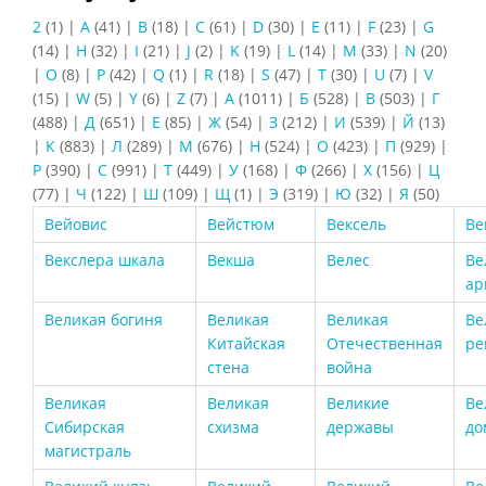
2
(1)
|
A
(41)
|
B
(18)
|
C
(61)
|
D
(30)
|
E
(11)
|
F
(23)
|
G
(14)
|
H
(32)
|
I
(21)
|
J
(2)
|
K
(19)
|
L
(14)
|
M
(33)
|
N
(20)
|
O
(8)
|
P
(42)
|
Q
(1)
|
R
(18)
|
S
(47)
|
T
(30)
|
U
(7)
|
V
(15)
|
W
(5)
|
Y
(6)
|
Z
(7)
|
А
(1011)
|
Б
(528)
|
В
(503)
|
Г
(488)
|
Д
(651)
|
Е
(85)
|
Ж
(54)
|
З
(212)
|
И
(539)
|
Й
(13)
|
К
(883)
|
Л
(289)
|
М
(676)
|
Н
(524)
|
О
(423)
|
П
(929)
|
Р
(390)
|
С
(991)
|
Т
(449)
|
У
(168)
|
Ф
(266)
|
Х
(156)
|
Ц
(77)
|
Ч
(122)
|
Ш
(109)
|
Щ
(1)
|
Э
(319)
|
Ю
(32)
|
Я
(50)
Вейовис
Вейстюм
Вексель
Ве
Векслера шкала
Векша
Велес
Ве
ар
Великая богиня
Великая
Великая
Ве
Китайская
Отечественная
ре
стена
война
Великая
Великая
Великие
Ве
Сибирская
схизма
державы
до
магистраль