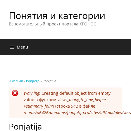
Понятия и категории
Вспомогательный проект портала ХРОНОС
Menu
Вы здесь
Главная
»
Ponjatija
» Ponjatija
Сообщение об ошибке
Warning
: Creating default object from empty
value в функции
views_many_to_one_helper-
>summary_join()
(строка
942
в файле
/home/u6426/domains/ponjatija.ru/sites/all/modules/view
Ponjatija