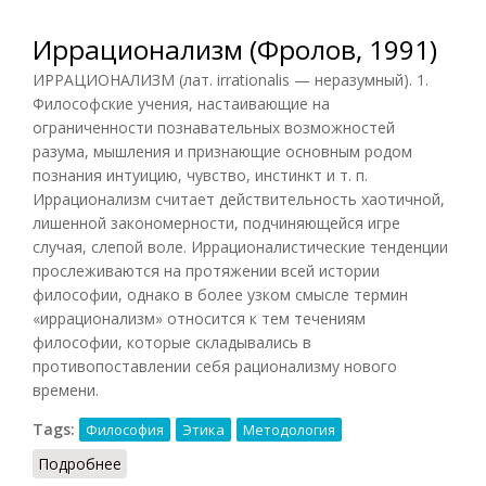
Иррационализм (Фролов, 1991)
ИРРАЦИОНАЛИЗМ (лат. irrationalis — неразумный). 1.
Философские учения, настаивающие на
ограниченности познавательных возможностей
разума, мышления и признающие основным родом
познания интуицию, чувство, инстинкт и т. п.
Иррационализм считает действительность хаотичной,
лишенной закономерности, подчиняющейся игре
случая, слепой воле. Иррационалистические тенденции
прослеживаются на протяжении всей истории
философии, однако в более узком смысле термин
«иррационализм» относится к тем течениям
философии, которые складывались в
противопоставлении себя рационализму нового
времени.
Tags:
Философия
Этика
Методология
Подробнее
о Иррационализм (Фролов, 1991)