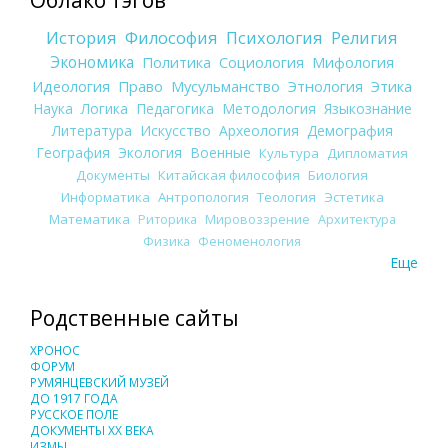
История
Философия
Психология
Религия
Экономика
Политика
Социология
Мифология
Идеология
Право
Мусульманство
Этнология
Этика
Наука
Логика
Педагогика
Методология
Языкознание
Литература
Искусство
Археология
Демография
География
Экология
Военные
Культура
Дипломатия
Документы
Китайская философия
Биология
Информатика
Антропология
Теология
Эстетика
Математика
Риторика
Мировоззрение
Архитектура
Физика
Феноменология
Еще
Родственные сайты
ХРОНОС
ФОРУМ
РУМЯНЦЕВСКИЙ МУЗЕЙ
ДО 1917 ГОДА
РУССКОЕ ПОЛЕ
ДОКУМЕНТЫ XX ВЕКА
ИЗМЫ