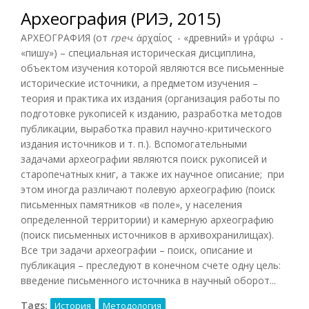
Археография (РИЭ, 2015)
АРХЕОГРАФИЯ (от
греч
. ἀρχαίος - «древний» и γράφω -
«пишу») – специальная историческая дисциплина,
объектом изучения которой являются все письменные
исторические источники, а предметом изучения –
теория и практика их издания (организация работы по
подготовке рукописей к изданию, разработка методов
публикации, выработка правил научно-критического
издания источников и т. п.). Вспомогательными
задачами археографии являются поиск рукописей и
старопечатных книг, а также их научное описание; при
этом иногда различают полевую археографию (поиск
письменных памятников «в поле», у населения
определенной территории) и камерную археографию
(поиск письменных источников в архивохранилищах).
Все три задачи археографии – поиск, описание и
публикация – преследуют в конечном счете одну цель:
введение письменного источника в научный оборот...
Tags:
История
Методология