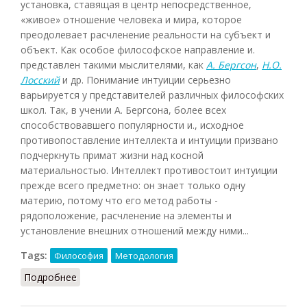
установка, ставящая в центр непосредственное,
«живое» отношение человека и мира, которое
преодолевает расчленение реальности на субъект и
объект. Как особое философское направление и.
представлен такими мыслителями, как
А. Бергсон
,
Н.О.
Лосский
и др. Понимание интуиции серьезно
варьируется у представителей различных философских
школ. Так, в учении А. Бергсона, более всех
способствовавшего популярности и., исходное
противопоставление интеллекта и интуиции призвано
подчеркнуть примат жизни над косной
материальностью. Интеллект противостоит интуиции
прежде всего предметно: он знает только одну
материю, потому что его метод работы -
рядоположение, расчленение на элементы и
установление внешних отношений между ними...
Tags:
Философия
Методология
Подробнее
о Интуитивизм (СЗФ.ЭС, 2009)