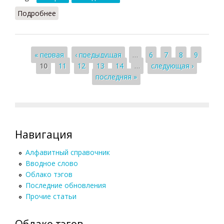
Подробнее
о Археография (РИЭ, 2015)
Страницы
« первая
‹ предыдущая
…
6
7
8
9
10
11
12
13
14
…
следующая ›
последняя »
Навигация
Алфавитный справочник
Вводное слово
Облако тэгов
Последние обновления
Прочие статьи
Облако тэгов