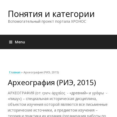
Понятия и категории
Вспомогательный проект портала ХРОНОС
Menu
Вы здесь
Главная
» Археография (РИЭ, 2015)
Археография (РИЭ, 2015)
АРХЕОГРАФИЯ (от
греч
. ἀρχαίος - «древний» и γράφω -
«пишу») – специальная историческая дисциплина,
объектом изучения которой являются все письменные
исторические источники, а предметом изучения –
теория и практика их издания (организация работы по