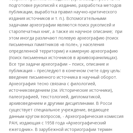
подготовке рукописей к изданию, разработка методов
публикации, выработка правил научно-критического
издания источников и т. п.). Вспомогательными
задачами археографии являются поиск рукописей и
старопечатных книг, а также их научное описание; при
этом иногда различают полевую археографию (поиск
письменных памятников «в поле», у населения
определенной территории) и камерную археографию
(поиск письменных источников в архивохранилищах).
Все три задачи археографии – поиск, описание и
публикация – преследуют в конечном счете одну цель:
введение письменного источника в научный оборот.
Археография тесно связана с филологией,
источниковедением (см. Исторические источники),
палеографией, текстологией, дипломатикой,
архивоведением и другими дисциплинами. В Росси
существует специальное учреждение, ведающее
данным кругом вопросов, - Археографическая комиссия
РАН, издающая с 1958 года «Археографический
ежегодник». В зарубежной историографии термин