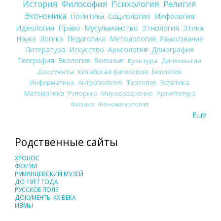
История
Философия
Психология
Религия
Экономика
Политика
Социология
Мифология
Идеология
Право
Мусульманство
Этнология
Этика
Наука
Логика
Педагогика
Методология
Языкознание
Литература
Искусство
Археология
Демография
География
Экология
Военные
Культура
Дипломатия
Документы
Китайская философия
Биология
Информатика
Антропология
Теология
Эстетика
Математика
Риторика
Мировоззрение
Архитектура
Физика
Феноменология
Еще
Родственные сайты
ХРОНОС
ФОРУМ
РУМЯНЦЕВСКИЙ МУЗЕЙ
ДО 1917 ГОДА
РУССКОЕ ПОЛЕ
ДОКУМЕНТЫ XX ВЕКА
ИЗМЫ