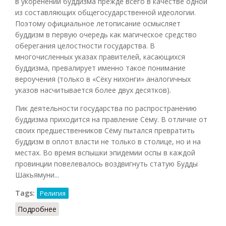
в укоренении буддизма прежде всего в качестве одной
из составляющих общегосударственной идеологии.
Поэтому официальное летописание осмысляет
буддизм в первую очередь как магическое средство
оберегания целостности государства. В
многочисленных указах правителей, касающихся
буддизма, превалирует именно такое понимание
вероучения (только в «Сёку нихонги» аналогичных
указов насчитывается более двух десятков).
Пик деятельности государства по распространению
буддизма приходится на правление Сёму. В отличие от
своих предшественников Сёму пытался превратить
буддизм в оплот власти не только в столице, но и на
местах. Во время вспышки эпидемии оспы в каждой
провинции повелевалось воздвигнуть статую Будды
Шакьямуни...
Tags:
Религия
Подробнее
о Буддизм и государство [в Японии]