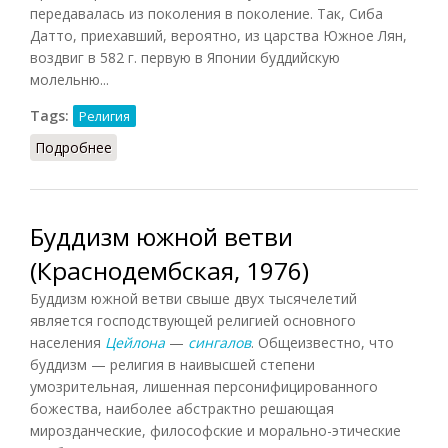
передавалась из поколения в поколение. Так, Сиба
Датто, приехавший, вероятно, из царства Южное Лян,
воздвиг в 582 г. первую в Японии буддийскую
молельню...
Tags:
Религия
Подробнее
о Буддизм в Японии (Григорьев, 1993)
Буддизм южной ветви
(Краснодембская, 1976)
Буддизм южной ветви свыше двух тысячелетий
является господствующей религией основного
населения
Цейлона
—
сингалов
. Общеизвестно, что
буддизм — религия в наивысшей степени
умозрительная, лишенная персонифицированного
божества, наиболее абстрактно решающая
мирозданческие, философские и морально-этические