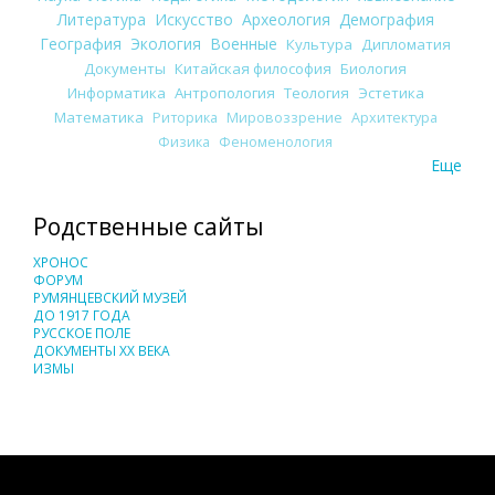
Литература
Искусство
Археология
Демография
География
Экология
Военные
Культура
Дипломатия
Документы
Китайская философия
Биология
Информатика
Антропология
Теология
Эстетика
Математика
Риторика
Мировоззрение
Архитектура
Физика
Феноменология
Еще
Родственные сайты
ХРОНОС
ФОРУМ
РУМЯНЦЕВСКИЙ МУЗЕЙ
ДО 1917 ГОДА
РУССКОЕ ПОЛЕ
ДОКУМЕНТЫ XX ВЕКА
ИЗМЫ