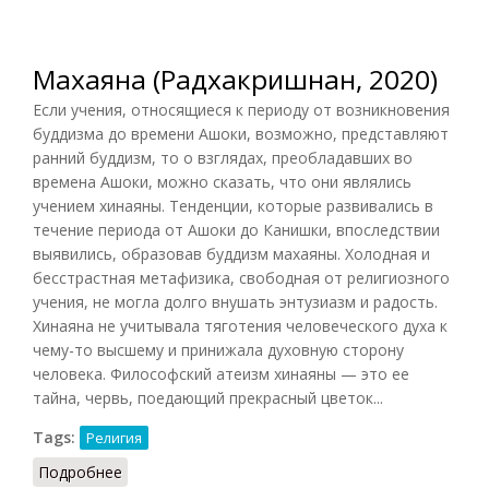
Махаяна (Радхакришнан, 2020)
Если учения, относящиеся к периоду от возникновения
буддизма до времени Ашоки, возможно, представляют
ранний буддизм, то о взглядах, преобладавших во
времена Ашоки, можно сказать, что они являлись
учением хинаяны. Тенденции, которые развивались в
течение периода от Ашоки до Канишки, впоследствии
выявились, образовав буддизм махаяны. Холодная и
бесстрастная метафизика, свободная от религиозного
учения, не могла долго внушать энтузиазм и радость.
Хинаяна не учитывала тяготения человеческого духа к
чему-то высшему и принижала духовную сторону
человека. Философский атеизм хинаяны — это ее
тайна, червь, поедающий прекрасный цветок...
Tags:
Религия
Подробнее
о Махаяна (Радхакришнан, 2020)