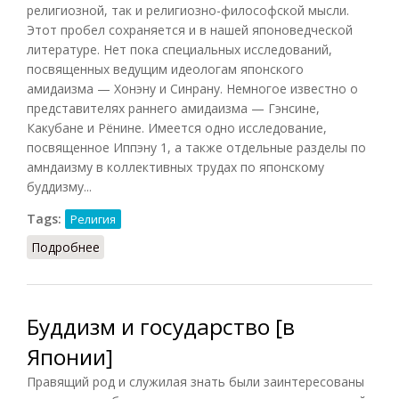
религиозной, так и религиозно-философской мысли.
Этот пробел сохраняется и в нашей японоведческой
литературе. Нет пока специальных исследований,
посвященных ведущим идеологам японского
амидаизма — Хонэну и Синрану. Немногое известно о
представителях раннего амидаизма — Гэнсине,
Какубане и Рёнине. Имеется одно исследование,
посвященное Иппэну
1
, а также отдельные разделы по
амндаизму в коллективных трудах по японскому
буддизму...
Tags:
Религия
Подробнее
о Амидаизм (Козловский, 1998)
Буддизм и государство [в
Японии]
Правящий род и служилая знать были заинтересованы