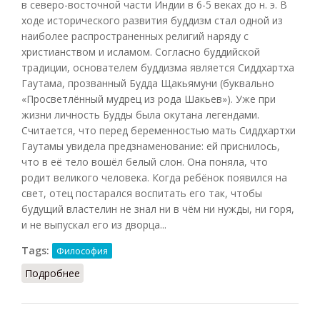
в северо-восточной части Индии в 6-5 веках до н. э. В
ходе исторического развития буддизм стал одной из
наиболее распространенных религий наряду с
христианством и исламом. Согласно буддийской
традиции, основателем буддизма является Сиддхартха
Гаутама, прозванный Будда Щакьямуни (буквально
«Просветлённый мудрец из рода Шакьев»). Уже при
жизни личность Будды была окутана легендами.
Считается, что перед беременностью мать Сиддхартхи
Гаутамы увидела предзнаменование: ей приснилось,
что в её тело вошёл белый слон. Она поняла, что
родит великого человека. Когда ребёнок появился на
свет, отец постарался воспитать его так, чтобы
будущий властелин не знал ни в чём ни нужды, ни горя,
и не выпускал его из дворца...
Tags:
Философия
Подробнее
о Философия буддизма