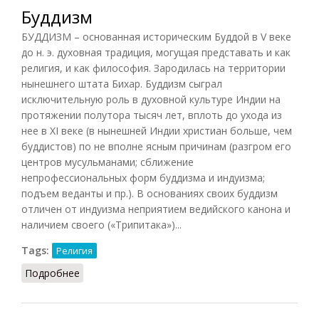
Буддизм
БУДДИЗМ – основанная историческим
Буддой
в V веке
до н. э. духовная традиция, могущая представать и как
религия, и как философия. Зародилась на территории
нынешнего штата
Бихар
. Буддизм сыграл
исключительную роль в духовной культуре Индии на
протяжении полутора тысяч лет, вплоть до ухода из
нее в XI веке (в нынешней Индии христиан больше, чем
буддистов) по не вполне ясным причинам (разгром его
центров мусульманами; сближение
непрофессиональных форм буддизма и
индуизма
;
подъем веданты и пр.). В основаниях своих буддизм
отличен от индуизма неприятием ведийского канона и
наличием своего («Трипитака»)...
Tags:
Религия
Подробнее
о Буддизм