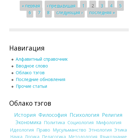
Страницы
« первая
‹ предыдущая
1
2
3
4
5
6
7
8
следующая ›
последняя »
Навигация
Алфавитный справочник
Вводное слово
Облако тэгов
Последние обновления
Прочие статьи
Облако тэгов
История
Философия
Психология
Религия
Экономика
Политика
Социология
Мифология
Идеология
Право
Мусульманство
Этнология
Этика
Наука
Логика
Педагогика
Методология
Языкознание