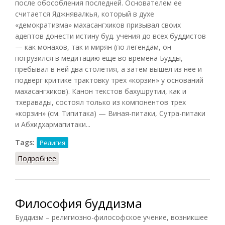
после обособления последней. Основателем ее
считается Яджнявалкья, который в духе
«демократизма» махасангхиков призывал своих
адептов донести истину буд. учения до всех буддистов
— как монахов, так и мирян (по легендам, он
погрузился в медитацию еще во времена Будды,
пребывал в ней два столетия, а затем вышел из нее и
подверг критике трактовку трех «корзин» у оснований
махасангхиков). Канон текстов бахушрутии, как и
тхеравады, состоял только из компонентов трех
«корзин» (см.
Типитака
) — Виная-питаки, Сутра-питаки
и Абхидхармапитаки...
Tags:
Религия
Подробнее
о Бахушрутия
Философия буддизма
Буддизм – религиозно-философское учение, возникшее