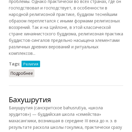
проблемы. Однако практически во всех странах, где он
господствовал и господствует, в особенности в
народной религиозной практике, буддизм теснейшим
образом переплетался с иными формами религиозных
воззрений. Так и на Цейлоне, в этой классической
стране хинаянистского буддизма, религиозная практика
буддистов-сингалов предельно насыщена элементами
различных древних верований и ритуальных
комплексов...
Tags:
Религия
Подробнее
о Буддизм южной ветви (Краснодембская, 1976)
Бахушрутия
Бахушрутия (санскритское bahusrutïya, «школа
эрудитов») — буддийская школа «семейства»
махасангхики, возникшая в середине III века до н. э. в
результате раскола школы гокулика, практически сразу