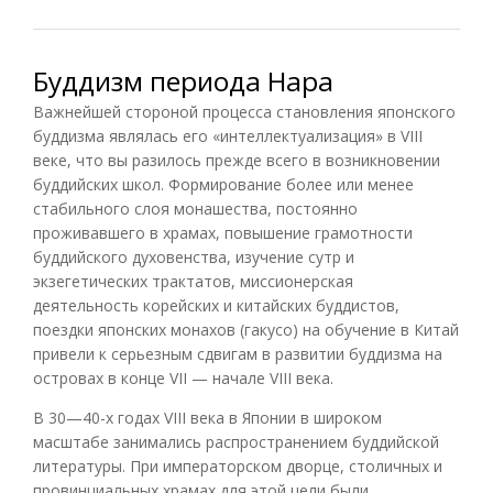
Буддизм периода Нара
Важнейшей стороной процесса становления японского
буддизма являлась его «интеллектуализация» в VIII
веке, что вы разилось прежде всего в возникновении
буддийских школ. Формирование более или менее
стабильного слоя монашества, постоянно
проживавшего в храмах, повышение грамотности
буддийского духовенства, изучение сутр и
экзегетических трактатов, миссионерская
деятельность корейских и китайских буддистов,
поездки японских монахов (гакусо) на обучение в Китай
привели к серьезным сдвигам в развитии буддизма на
островах в конце VII — начале VIII века.
В 30—40-х годах VIII века в Японии в широком
масштабе занимались распространением буддийской
литературы. При императорском дворце, столичных и
провинциальных храмах для этой цели были