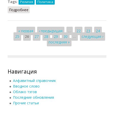
Tags:
Религия
Политика
Подробнее
о Свобода совести и вероисповеданий в
современной России
Страницы
« первая
‹ предыдущая
…
22
23
24
25
26
27
28
29
30
…
следующая ›
последняя »
Навигация
Алфавитный справочник
Вводное слово
Облако тэгов
Последние обновления
Прочие статьи