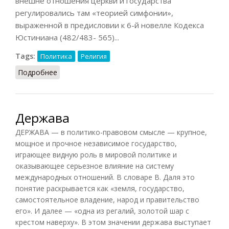
внешне отношения церкви и государства
регулировались там «теорией симфонии»,
выраженной в предисловии к 6-й новелле Кодекса
Юстиниана (482/483- 565)...
Tags:
Политика
Религия
Подробнее
о Цезарепапизм (Маслин, 2014)
Держава
ДЕРЖАВА — в политико-правовом смысле — крупное,
мощное и прочное независимое государство,
играющее видную роль в мировой политике и
оказывающее серьезное влияние на систему
международных отношений. В словаре В. Даля это
понятие раскрывается как «земля, государство,
самостоятельное владение, народ и правительство
его». И далее — «одна из регалий, золотой шар с
крестом наверху». В этом значении держава выступает