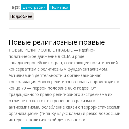
Tags:
Демография
Политика
Подробнее
о Утечка умов (КПС, 1988)
Новые религиозные правые
НОВЫЕ РЕЛИГИОЗНЫЕ ПРАВЫЕ — идейно-
политическое движение в США и ряде
западноевропейских стран, сочетающее политический
консерватизм с религиозным фундаментализмом.
Активизация деятельности и организационная
консолидация Новых религиозных правых происходит в
конце 70 — первой половине 80-х годов. От
традиционного право-религиозного экстремизма их
отличает отказ от откровенного расизма и
антисемитизма, ослабление связи с террористическими
организациями (типа Ку-клукс-клана) и резко возросший
интерес к политической деятельности.