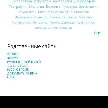
Литература
Искусство
Археология
Демография
География
Экология
Военные
Культура
Дипломатия
Документы
Китайская философия
Биология
Информатика
Антропология
Теология
Эстетика
Математика
Риторика
Мировоззрение
Архитектура
Физика
Феноменология
Еще
Родственные сайты
ХРОНОС
ФОРУМ
РУМЯНЦЕВСКИЙ МУЗЕЙ
ДО 1917 ГОДА
РУССКОЕ ПОЛЕ
ДОКУМЕНТЫ XX ВЕКА
ИЗМЫ
Понятия И Категории - Исторический Проект ХРОНОС