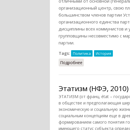
отличными от основной (генерал
организационный центр, свою пл
большинством членов партии Уст
организационного единства парт
дисциплины всех коммунистов и 
групповщины несовместимо с мар
партии.
Tags:
Политика
История
Подробнее
о Фракция
Этатизм (НФЭ, 2010)
ЭТАТИЗМ (от франц. état – госуда
в обществе и предполагающая шир
экономическую и социальную жизн
социальным концепциям еще в древ
формированием самого понятия гос
имеющего статус субъекта определ