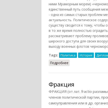
ними Мраморным морем) «черномор
единственный путь сообщения меж
- одна из самых старых проблем 
актуальность. Политическое соде
существу сводится к тому, чтобы 
в то же время полностью оградит
рассматривают проблему проливов
широкого доступа для своих воору
выходу военных флотов черноморск
Tags:
Политика
История
Диплом
Подробнее
о Проливы, Босфор и Д
Фракция
ФРАКЦИЯ (от лат. fractio разламы
членов политической партии, про
самоуправления или в др. организ