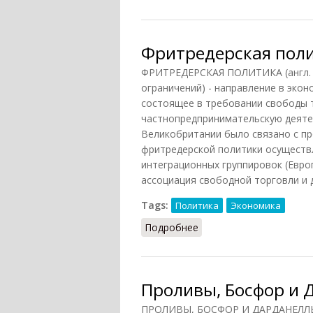
Фритредерская пол
ФРИТРЕДЕРСКАЯ ПОЛИТИКА (англ. fr
ограничений) - направление в эко
состоящее в требовании свободы 
частнопредпринимательскую деятел
Великобритании было связано с 
фритредерской политики осуществл
интеграционных группировок (Евр
ассоциация свободной торговли и д
Tags:
Политика
Экономика
Подробнее
о Фритредерская полит
Проливы, Босфор и 
ПРОЛИВЫ, БОСФОР И ДАРДАНЕЛЛЫ.