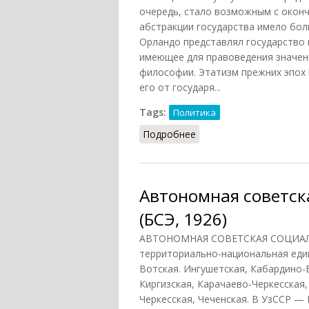
очередь, стало возможным с окон
абстракции государства имело бол
Орландо представлял государство 
имеющее для правоведения значени
философии. Этатизм прежних эпох 
его от государя...
Tags:
Политика
Подробнее
о Этатизм (НФЭ, 2010)
Автономная советск
(БСЭ, 1926)
АВТОНОМНАЯ СОВЕТСКАЯ СОЦИАЛ
территориально-национальная един
Вотская. Ингушетская, Кабардино-Б
Киргизская, Карачаево-Черкесская,
Черкесская, Чеченская. В УзССР —