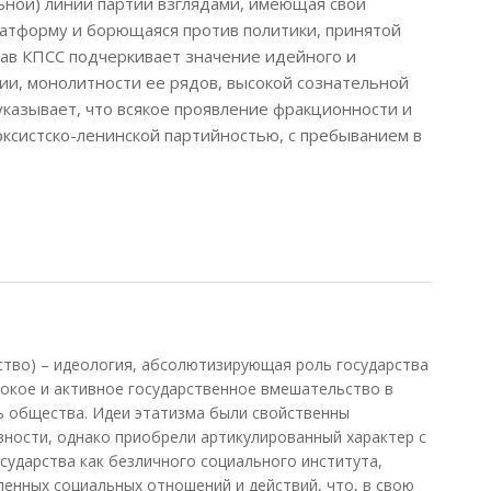
ьной) линии партии взглядами, имеющая свой
атформу и борющаяся против политики, принятой
ав КПСС подчеркивает значение идейного и
ии, монолитности ее рядов, высокой сознательной
указывает, что всякое проявление фракционности и
ксистско-ленинской партийностью, с пребыванием в
рство) – идеология, абсолютизирующая роль государства
окое и активное государственное вмешательство в
ь общества. Идеи этатизма были свойственны
ности, однако приобрели артикулированный характер с
ударства как безличного социального института,
енных социальных отношений и действий, что, в свою