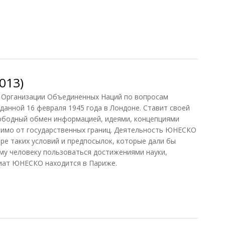
я социалистическая область (БСЭ, 1926)
013)
Организации Объединенных Наций по вопросам
зданной 16 февраля 1945 года в Лондоне. Ставит своей
вободный обмен информацией, идеями, концепциями
симо от государственных границ. Деятельность ЮНЕСКО
ре таких условий и предпосылок, которые дали бы
му человеку пользоваться достижениями науки,
риат ЮНЕСКО находится в Париже.
13)