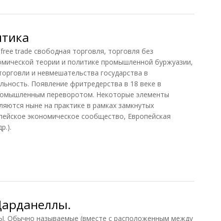
итика
ee trade свободная торговля, торговля без
номической теории и политике промышленной буржуазии,
торговли и невмешательства государства в
ьность. Появление фритредерства в 18 веке в
промышленным переворотом. Некоторые элементы
яются ныне на практике в рамках замкнутых
опейское экономическое сообщество, Европейская
р.).
ика
Дарданеллы.
 Обычно называемые (вместе с расположенным между