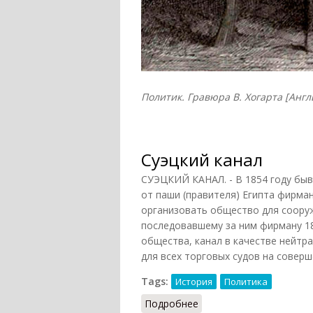
Политик. Гравюра В. Хогарта [Англ
Суэцкий канал
СУЭЦКИЙ КАНАЛ. - В 1854 году быв
от паши (правителя) Египта фирма
организовать общество для сооруж
последовавшему за ним фирману 18
общества, канал в качестве нейтр
для всех торговых судов на совер
Tags:
История
Политика
Подробнее
о Суэцкий канал