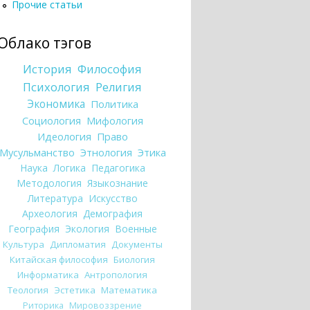
Прочие статьи
Облако тэгов
История
Философия
Психология
Религия
Экономика
Политика
Социология
Мифология
Идеология
Право
Мусульманство
Этнология
Этика
Наука
Логика
Педагогика
Методология
Языкознание
Литература
Искусство
Археология
Демография
География
Экология
Военные
Культура
Дипломатия
Документы
Китайская философия
Биология
Информатика
Антропология
Теология
Эстетика
Математика
Риторика
Мировоззрение