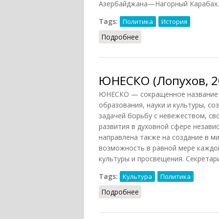
Азербайджана—Нагорный Карабах.
Tags:
Политика
История
Подробнее
о Автономная советска
ЮНЕСКО (Лопухов, 2
ЮНЕСКО — сокращенное название 
образования, науки и культуры, со
задачей борьбу с невежеством, с
развития в духовной сфере незави
направлена также на создание в ми
возможность в равной мере каждо
культуры и просвещения. Секрета
Tags:
Культура
Политика
Подробнее
о ЮНЕСКО (Лопухов, 20