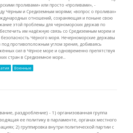
скими проливами» или просто «проливами», -
ду Чёрным и Средиземным морями; «вопрос о проливах»
международных отношений, сохраняющая и поныне свою
ржание этой проблемы для черноморских держав по
обеспечить им надёжную связь со Средиземным морем и
ь безопасность Чёрного моря. Нечерноморские державы
 под противоположным углом зрения, добиваясь
жённых сил в Чёрное море и одновременно препятствуя
их стран в Средиземное море...
атия
Военные
арданеллы.
вание, раздробление) - 1) организованная группа
водящая ее политику в парламенте, органах местного
ациях; 2) группировка внутри политической партии с