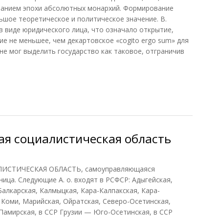
чанием эпохи абсолютных монархий. Формирование
ьшое теоретическое и политическое значение. В.
в виде юридического лица, что означало открытие,
е не меньшее, чем декартовское «cogito ergo sum» для
не мог выделить государство как таковое, отграничив
ая социалистическая область
ИСТИЧЕСКАЯ ОБЛАСТЬ, самоуправляющаяся
ица. Следующие А. о. входят в РСФСР: Адыгейская,
алкарская, Калмыцкая, Кара-Калпакская, Кара-
 Коми, Марийская, Ойратская, Северо-Осетинская,
 Памирская, в ССР Грузии — Юго-Осетинская, в ССР