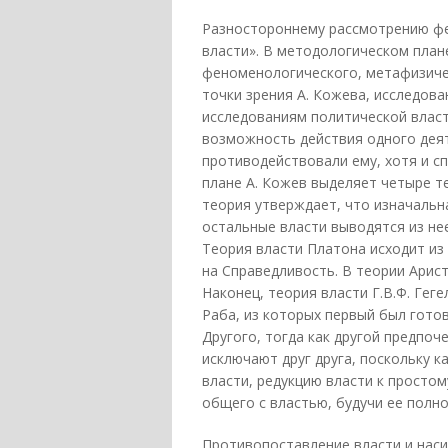
Разностороннему рассмотрению фе
власти». В методологическом план
феноменологического, метафизичес
точки зрения А. Кожева, исследов
исследованиям политической власти
возможность действия одного деяте
противодействовали ему, хотя и с
плане А. Кожев выделяет четыре те
теория утверждает, что изначальн
остальные власти выводятся из не
Теория власти Платона исходит из 
на Справедливость. В теории Арис
Наконец, теория власти Г.В.Ф. Гег
Раба, из которых первый был гото
Другого, тогда как другой предпоч
исключают друг друга, поскольку к
власти, редукцию власти к простом
общего с властью, будучи ее пол
Противопоставление власти и наси