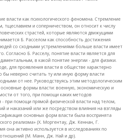
ние власти как психологического феномена. Стремление
м, тщеславием и соперничеством, он относит к числу
ловеческих страстей, которые являются движущими
онимается Б. Расселом как способность достижения
 людей со сходными устремлениями больше власти имеет
о. Согласно Б. Расселу, понятие власти является для
даментальным, в какой понятие энергии - для физики.
оде, для проявления власти в обществе характерно
 бы неверно считать ту или иную форму власти
зводными от нее. Руководствуясь этим методологическим
и основные формы власти: военную, экономическую и
имости от того, при помощи каких методов
 - при помощи прямой физической власти над телом,
й и наказаний или же посредством влияния на взгляды
ссификация основных форм власти была воспринята
ого реализма» (X. Моргентау, Дж. Кеннан, Г.
емя она активно используется в исследованиях по
тношений (М. Манн, Дж. Най и др).