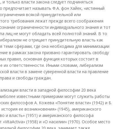
н, и только власти закона следует подчиняться
го предпочитает называть Ф.А. фон Хайек, «истинный
 ограничения всякой принудительной или
этого требования лежат прежде всего соображения
сознание ограниченности индивидуального знания и тот
ппа лиц не могут обладать всей полнотой знаний. В то
либерализм не отрицает принудительную власть как
ия теми сферами, где она необходима для минимизации
ение в рамках закона призвано гарантировать свободу
ных правил, основная функция которых состоит в
е их ответственности. Иными словами, либерализм
кой власти в замене суверенной власти на правление
права и свободы граждан.
ализации власти в западной философии 20 века
аиболее известными примерами могут служить работы
зских философов А. Кожева «Понятие власти» (1942) и Б.
 история ее возникновения» (1945), американского
о и власть» (1951) и американского философа
«VitaActiva» (1958) и «О насилии» (1970). Особое место
западной философии 20 века, занимает также