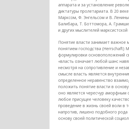
аппарата и за установление револ
диктатуры пролетариата. В 20 веке
Марксом, Ф. Энгельсом и В. Ленины
Балибара, Т. Боттомора, А. Грамши,
и других мыслителей марксистской
Понятие власти занимает важное м
понятием господства (Herrschaft) 
формулировки основоположений св
«власть означает любой шанс навя
несмотря на сопротивление и незав
смысле власть является внутренн
определенное неравенство взаимо
положить понятие власти в основу
оно является чересчур аморфным с
любое присущее человеку качество
проведение в жизнь своей воли в т
напротив, лишено подобного рода 
основу своей политической социол