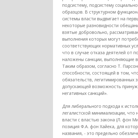
подсистему, подсистему социально
образцов. В структурном функцион
системы власти выдвигает на перв
некоторые разновидности обещани
взятые добровольно, рассматривают
выполнения которых могут потреб
соответствующих нормативных усло
что в случае отказа деятелей от 
наложены санкции, выполняющие в о
Таким образом, согласно Т. Парсо
способности, состоящей в том, чт
обязательств, легитимированных з
допускающей возможность принужд
негативных санкций».
Для либерального подхода к истол
легалистской минимализации, что
власти с властью закона (Л. фон Ми
позиция Ф.А. фон Хайека, для кот
названия, - это предельно обезлич