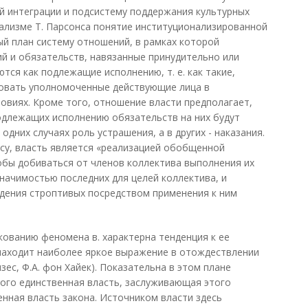
й интеграции и подсистему поддержания культурных
ализме Т. Парсонса понятие институционализированной
ый план систему отношений, в рамках которой
й и обязательств, навязанные принудительно или
ся как подлежащие исполнению, т. е. как такие,
овать уполномоченные действующие лица в
виях. Кроме того, отношение власти предполагает,
подлежащих исполнению обязательств на них будут
дних случаях роль устрашения, а в других - наказания.
нсу, власть является «реализацией обобщенной
обы добиваться от членов коллектива выполнения их
начимостью последних для целей коллектива, и
ения строптивых посредством применения к ним
кованию феномена в. характерна тенденция к ее
 находит наиболее яркое выражение в отождествлении
зес, Ф.А. фон Хайек). Показательна в этом плане
орого единственная власть, заслуживающая этого
енная власть закона. Источником власти здесь