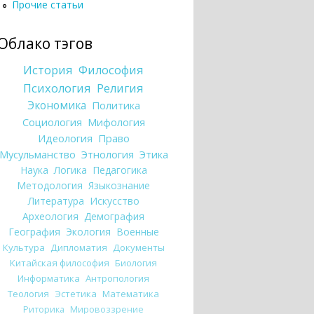
Прочие статьи
Облако тэгов
История
Философия
Психология
Религия
Экономика
Политика
Социология
Мифология
Идеология
Право
Мусульманство
Этнология
Этика
Наука
Логика
Педагогика
Методология
Языкознание
Литература
Искусство
Археология
Демография
География
Экология
Военные
Культура
Дипломатия
Документы
Китайская философия
Биология
Информатика
Антропология
Теология
Эстетика
Математика
Риторика
Мировоззрение