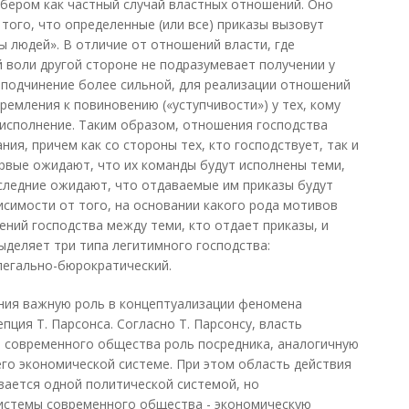
бером как частный случай властных отношений. Оно
того, что определенные (или все) приказы вызовут
ы людей». В отличие от отношений власти, где
 воли другой стороне не подразумевает получении у
 подчинение более сильной, для реализации отношений
ремления к повиновению («уступчивости») у тех, кому
 исполнение. Таким образом, отношения господства
я, причем как со стороны тех, кто господствует, так и
ервые ожидают, что их команды будут исполнены теми,
оследние ожидают, что отдаваемые им приказы будут
исимости от того, на основании какого рода мотивов
ний господства между теми, кто отдает приказы, и
ыделяет три типа легитимного господства:
легально-бюрократический.
ания важную роль в концептуализации феномена
пция Т. Парсонса. Согласно Т. Парсонсу, власть
е современного общества роль посредника, аналогичную
его экономической системе. При этом область действия
ивается одной политической системой, но
системы современного общества - экономическую