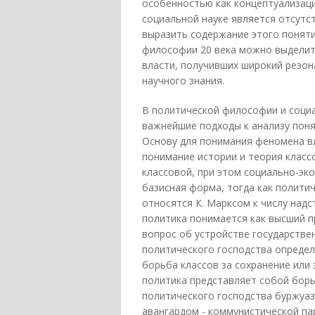
особенностью как концептуализаци
социальной науке является отсутс
выразить содержание этого понят
философии 20 века можно выделит
власти, получивших широкий резона
научного знания.
В политической философии и социа
важнейшие подходы к анализу понят
Основу для понимания феномена в
понимание истории и теория классо
классовой, при этом социально-эк
базисная форма, тогда как полити
относятся К. Марксом к числу над
политика понимается как высший 
вопрос об устройстве государстве
политического господства определ
борьба классов за сохранение или
политика представляет собой борь
политического господства буржуази
авангардом - коммунистической па