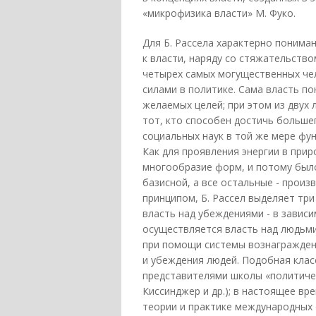
«микрофизика власти» М. Фуко.
Для Б. Рассела характерно понима
к власти, наряду со стяжательство
четырех самых могущественных че
силами в политике. Сама власть п
желаемых целей; при этом из двух
тот, кто способен достичь большег
социальных наук в той же мере фун
Как для проявления энергии в прир
многообразие форм, и потому было
базисной, а все остальные - прои
принципом, Б. Рассел выделяет тр
власть над убеждениями - в завис
осуществляется власть над людьми
при помощи системы вознаграждени
и убеждения людей. Подобная кла
представителями школы «политическ
Киссинджер и др.); в настоящее вр
теории и практике международных о