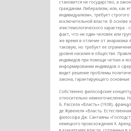
становится не государство, а зако
гражданам. Либерализм, или, как е
индивидуализм», требует строгого
исключительной власти. В основе 
эпистемологического характера - 
факт, что ни один человек или гру
же время в отличие от анархизма 
таковую, но требует ее ограничен
уровня насилия в обществе. Правл
индивидов при помощи четких и яс
информировании индивидов о сфер
видит решение проблемы политичес
закона, гарантирующего основные 
Собственно философские концепту
относительно немногочисленны. Н
Б. Рассела «Власть» (1938), францу
де Жувенеля «Власть: Естественная
философа Дж. Сантаяны «Господств
немецкого происхождения Х. Арендт 
в концепциях власти, созданных в 