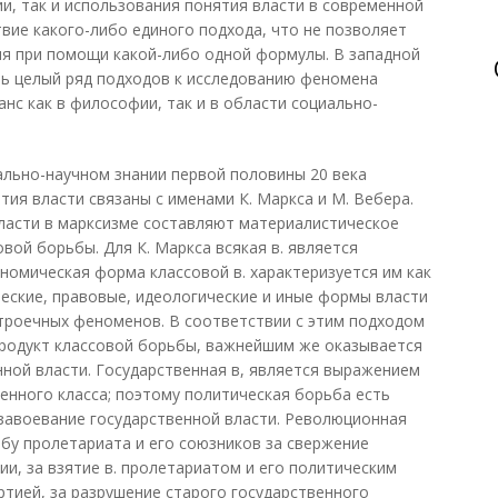
и, так и использования понятия власти в современной
твие какого-либо единого подхода, что не позволяет
ия при помощи какой-либо одной формулы. В западной
ь целый ряд подходов к исследованию феномена
нс как в философии, так и в области социально-
льно-научном знании первой половины 20 века
ия власти связаны с именами К. Маркса и М. Вебера.
ласти в марксизме составляют материалистическое
вой борьбы. Для К. Маркса всякая в. является
ономическая форма классовой в. характеризуется им как
ческие, правовые, идеологические и иные формы власти
строечных феноменов. В соответствии с этим подходом
продукт классовой борьбы, важнейшим же оказывается
нной власти. Государственная в, является выражением
енного класса; поэтому политическая борьба есть
 завоевание государственной власти. Революционная
бу пролетариата и его союзников за свержение
и, за взятие в. пролетариатом и его политическим
ртией, за разрушение старого государственного