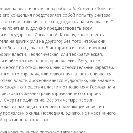
номена власти посвящена работа А. Кожева «Понятие
е его концепция представляет собой попытку синтеза
кого и онтологического подходов к анализу власти. С
ание понятия в, должно предшествовать всем
 и государства. Согласно А. Кожеву, «власть есть
ля на других (или на другого) без того, чтобы они
пособны это сделать». В историко-систематическом
ории власти. Теологическая, или теократическая,
ая и абсолютная власть принадлежит Богу, а все
е и носят по отношению к ней относительный характер.
того, что «правая», или «законная», власть опирается
тотеля власть обосновывается мудростью, или знанием.
еля сводит отношения власти к отношениям Господина и
в рисковать жизнью ради «признания» со стороны
ел Смерти подчинение. Все эти четыре теории
аждая из них видит в теории, признающей иной тип
у проявлению силы. Последняя, однако, не имеет ничего
ной противоположностью.
лия красной нитью проходит также через