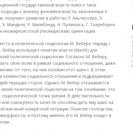
юционной государственной власти нового типа -
 подходы к анализу феномена власти, заложенные К.
м, получают развитие в работах Л. Альтюссера, Э.
 Э. Манделя, Р. Милибэнда, Н. Пуланзаса, Г. Тьернборна
 и неомарксистской (Неомарксизм) ориентации.
есто в политической социологии М. Вебера. Наряду с
М. Вебер использует понятие власти (Macht) для
оей политической социологии. Согласно М. Веберу,
зать свою волю в рамках социального отношения, даже
исимо от того, на чем основан этот шанс». В этом
им элементом социального отношения и подразумевает
действующих сторон. Однако М. Вебер отказывается
 своей политической социологии на том основании, что
 социологической точки зрения. В действительности
 или совокупность качеств способны дать ему шанс на
ой или иной конкретной ситуации. Понятие господства,
аморфности, и поэтому именно его М. Вебер кладет в
огии.