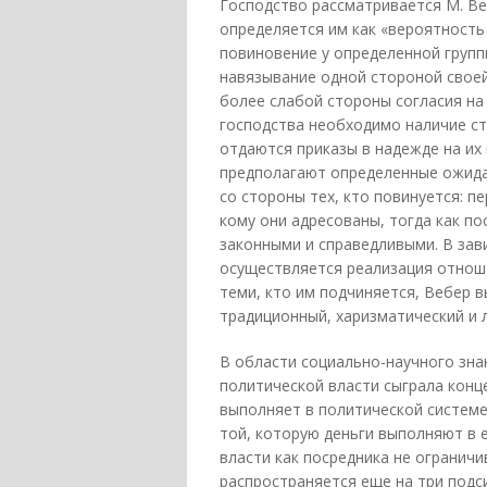
Господство рассматривается М. Ве
определяется им как «вероятность 
повиновение у определенной групп
навязывание одной стороной своей
более слабой стороны согласия на
господства необходимо наличие ст
отдаются приказы в надежде на их
предполагают определенные ожидани
со стороны тех, кто повинуется: п
кому они адресованы, тогда как п
законными и справедливыми. В зав
осуществляется реализация отноше
теми, кто им подчиняется, Вебер в
традиционный, харизматический и 
В области социально-научного зн
политической власти сыграла конце
выполняет в политической систем
той, которую деньги выполняют в 
власти как посредника не огранич
распространяется еще на три под