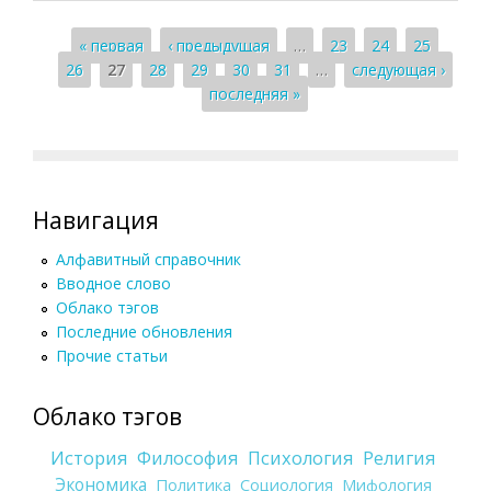
Страницы
« первая
‹ предыдущая
…
23
24
25
26
27
28
29
30
31
…
следующая ›
последняя »
Навигация
Алфавитный справочник
Вводное слово
Облако тэгов
Последние обновления
Прочие статьи
Облако тэгов
История
Философия
Психология
Религия
Экономика
Политика
Социология
Мифология