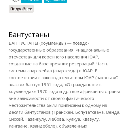
Подробнее
о Денацификация
Бантустаны
БАНТУСТАНЫ (хоумленды) — псевдо-
государственные образования, «национальные
отечества» для коренного населения ЮАР,
созданные на базе прежних резерваций. Часть
системы апартхейда (апартеида) в ЮАР. В
соответствии с законодательством ЮАР (законы «О
властях банту» 1951 года, «О гражданстве в
хоумлендах» 1970 года и др.) все африканцы страны
вне зависимости от своего фактического
местожительства были приписаны к одному из
десяти бантустанов (Транскей, Бопутатсвана, Венда,
Сискей, Газанкулу, Лебова, Куакуа, Квазулу,
Кангване, Квандебеле), объявленных