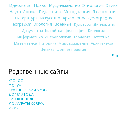
Идеология
Право
Мусульманство
Этнология
Этика
Наука
Логика
Педагогика
Методология
Языкознание
Литература
Искусство
Археология
Демография
География
Экология
Военные
Культура
Дипломатия
Документы
Китайская философия
Биология
Информатика
Антропология
Теология
Эстетика
Математика
Риторика
Мировоззрение
Архитектура
Физика
Феноменология
Еще
Родственные сайты
ХРОНОС
ФОРУМ
РУМЯНЦЕВСКИЙ МУЗЕЙ
ДО 1917 ГОДА
РУССКОЕ ПОЛЕ
ДОКУМЕНТЫ XX ВЕКА
ИЗМЫ