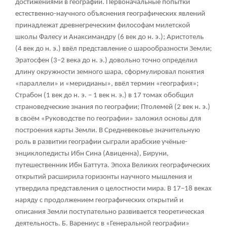
достижениями в географии. Первоначальные попытки
естественно-научного объяснения географических явлений
принадлежат древнегреческим философам милетской
школы Фалесу и Анаксимандру (6 век до н. э.); Аристотель
(4 век до н. э.) ввёл представление о шарообразности Земли;
Эратосфен (3–2 века до н. э.) довольно точно определил
длину окружности земного шара, сформулировал понятия
«параллели» и «меридианы», ввёл термин «география»;
Страбон (1 век до н. э. – 1 век н. э.) в 17 томах обобщил
страноведческие знания по географии; Птолемей (2 век н. э.)
в своём «Руководстве по географии» заложил основы для
построения карты Земли. В Средневековье значительную
роль в развитии географии сыграли арабские учёные-
энциклопедисты Ибн Сина (Авиценна), Бируни,
путешественник Ибн Баттута. Эпоха Великих географических
открытий расширила горизонты научного мышления и
утвердила представления о целостности мира. В 17–18 веках
наряду с продолжением географических открытий и
описания Земли поступательно развивается теоретическая
деятельность. Б. Варениус в «Генеральной географии»