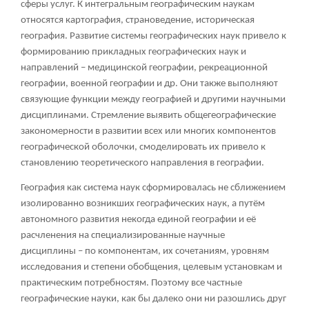
сферы услуг. К интегральным географическим наукам
относятся картография, страноведение, историческая
география. Развитие системы географических наук привело к
формированию прикладных географических наук и
направлений – медицинской географии, рекреационной
географии, военной географии и др. Они также выполняют
связующие функции между географией и другими научными
дисциплинами. Стремление выявить общегеографические
закономерности в развитии всех или многих компонентов
географической оболочки, смоделировать их привело к
становлению теоретического направления в географии.
География как система наук сформировалась не сближением
изолированно возникших географических наук, а путём
автономного развития некогда единой географии и её
расчленения на специализированные научные
дисциплины – по компонентам, их сочетаниям, уровням
исследования и степени обобщения, целевым установкам и
практическим потребностям. Поэтому все частные
географические науки, как бы далеко они ни разошлись друг