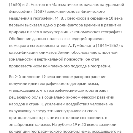
(1650) и И. Ньютон в «Математических началах натуральной
философии» (1687) заложили основы физического
мышления в географии. М. В. Ломоносов в середине 18 века
первым высказал идею о роли фактора времени в развитии
природы и ввёл в науку термин «экономическая география».
Обобщение данных полевых экспедиций привело
немецкого естествоиспытателя А. Гумбольдта (1845–1862) к
классификации климатов Земли, обоснованию широтной
зональности и вертикальной поясности; он стал
провозвестником комплексного подхода в географии.
Во 2-й половине 19 века широкое распространение
получили идеи географического детерминизма,
утверждавшего, что географические факторы играют
решающую роль в социально-экономическом развитии
народов и стран. С усилением воздействия человека на
окружающую среду эти идеи утрачивают свою
притягательность; ныне их отголоски сохранились в
энвайронментализме. На рубеже 19 и 20 веков возникли
концепции географического поссибилизма, исходившего из