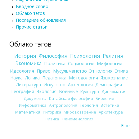
Вводное слово
Облако тэгов
Последние обновления
Прочие статьи
Облако тэгов
История
Философия
Психология
Религия
Экономика
Политика
Социология
Мифология
Идеология
Право
Мусульманство
Этнология
Этика
Наука
Логика
Педагогика
Методология
Языкознание
Литература
Искусство
Археология
Демография
География
Экология
Военные
Культура
Дипломатия
Документы
Китайская философия
Биология
Информатика
Антропология
Теология
Эстетика
Математика
Риторика
Мировоззрение
Архитектура
Физика
Феноменология
Еще