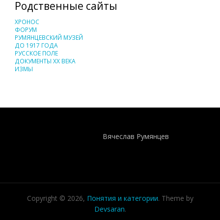
Родственные сайты
ХРОНОС
ФОРУМ
РУМЯНЦЕВСКИЙ МУЗЕЙ
ДО 1917 ГОДА
РУССКОЕ ПОЛЕ
ДОКУМЕНТЫ XX ВЕКА
ИЗМЫ
Понятия И Категории - Исторический Проект ХРОНОС
WEB-редактор
Вячеслав Румянцев
Copyright © 2026,
Понятия и категории
. Theme by
Devsaran
.