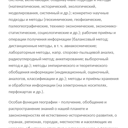
система, включающая: общенаучные подходы и методы
(математические, исторический, экологический,
моделирования, системный и др.); конкретно-научные
подходы и методы (геохимические, геофизические,
палеогеографические, технико-экономические, экономико-
статистические, социологические и др.); рабочие приёмы и
операции получения информации (балансовый метод;
дистанционные методы, в т. ч. авиакосмические;
лабораторные методы, напр. спорово-пыльцевой анализ,
радиоуглеродный метод; анкетирование; выборочный
метод и др.); методы эмпирического и теоретического
обобщения информации (индикационный, оценочный,
аналогов, классификации и др.); методы и приёмы хранения
и обработки информации (на электронных носителях,
перфокартах и др.).
Особая функция географии – получение, обобщение и
распространение знаний о нашей планете и
закономерностях её естественно-исторического развития, о
странах, регионах, городах, местностях и населяющих их