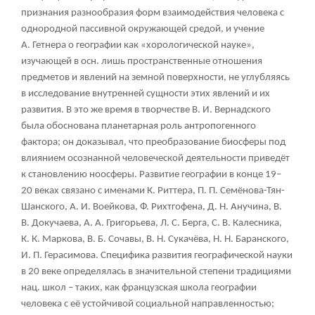
признания разнообразия форм взаимодействия человека с
однородной пассивной окружающей средой, и учение
А. Гетнера о географии как «хорологической науке»,
изучающей в осн. лишь пространственные отношения
предметов и явлений на земной поверхности, не углубляясь
в исследование внутренней сущности этих явлений и их
развития. В это же время в творчестве В. И. Вернадского
была обоснована планетарная роль антропогенного
фактора; он доказывал, что преобразование биосферы под
влиянием осознанной человеческой деятельности приведёт
к становлению ноосферы. Развитие географии в конце 19–
20 веках связано с именами К. Риттера, П. П. Семёнова-Тян-
Шанского, А. И. Воейкова, Ф. Рихтгофена, Д. Н. Анучина, В.
В. Докучаева, А. А. Григорьева, Л. С. Берга, С. В. Калесника,
К. К. Маркова, В. Б. Сочавы, В. Н. Сукачёва, Н. Н. Баранского,
И. П. Герасимова. Специфика развития географической науки
в 20 веке определялась в значительной степени традициями
нац. школ – таких, как французская школа географии
человека с её устойчивой социальной направленностью;