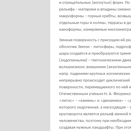
и отрицательных (вогнутых) форм. П
рельефа – материки и впадины океано
макроформы – горные хребты, возвыш
отдельные горы и холмы, террасы в д
наноформы, измеряемые миллиметра
Земная поверхность с присущим ей ре
оболочек Земли – литосферы, гидрос
шара создаётся и преобразуется трем
(эндогенными) – тектоническими движ
вулканизмом; внешними (экзогенными
напр. падением крупных космических т
непрерывно происходит циклический к
поверхности, перемещаемого по ней и
Отечественным учёным Н. А. Флоренс
«литос» – «камень» и «динамика» – «
которого эндогенная, а нисходящая – 
круговорота является рельеф земной 
человечества, поэтому при необходи
создавая нужные ландшафты. При это