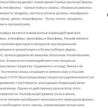
о масштабам выделяют планетарные (самые крупные) формы
в; мегаформы – горные пояса и страны, обширные равнины;
енности, впадины, крупные речные долины; мезоформы –
олинах, дюны; микроформы – бугры, кочки, западины;
ми и сантиметрами.
льефом является поверхностью взаимодействия всех
феры, атмосферы, криосферы и биосферы. Рельеф земного
я группами факторов и процессов: внутриземными
ениями в земной коре и в более глубоких сферах,
), происходящими во внешних оболочках; космическими,
ел. В результате взаимодействия этих процессов
руговорот вещества, подаваемого из недр Земли к её
 постепенно вновь уходящего в земную кору и под неё.
овым (1979) была предложена теория литодинамического (от
движение») круговорота, восходящая (подающая) ветвь
экзогенная. Одним из действенных результатов этого
поверхности. Рельеф играет важную роль в жизни
мости человек преобразует некоторые его природные формы,
м необходимо знать законы, управляющие процессами