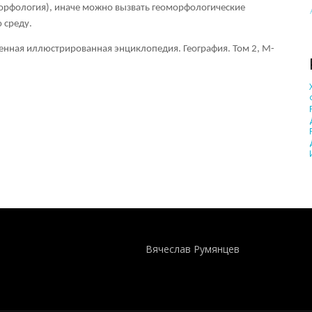
морфология), иначе можно вызвать геоморфологические
 среду.
енная иллюстрированная энциклопедия. География. Том 2, М-
Понятия И Категории - Исторический Проект ХРОНОС
WEB-редактор
Вячеслав Румянцев