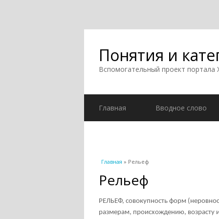
Понятия и кате
Вспомогательный проект портала
Главная
Вводное слово
Вы здесь
Главная
» Рельеф
Рельеф
РЕЛЬЕФ, совокупность форм (неровнос
размерам, происхождению, возрасту и