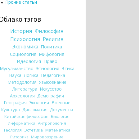
Прочие статьи
Облако тэгов
История
Философия
Психология
Религия
Экономика
Политика
Социология
Мифология
Идеология
Право
Мусульманство
Этнология
Этика
Наука
Логика
Педагогика
Методология
Языкознание
Литература
Искусство
Археология
Демография
География
Экология
Военные
Культура
Дипломатия
Документы
Китайская философия
Биология
Информатика
Антропология
Теология
Эстетика
Математика
Риторика
Мировоззрение