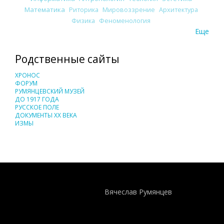
Математика
Риторика
Мировоззрение
Архитектура
Физика
Феноменология
Еще
Родственные сайты
ХРОНОС
ФОРУМ
РУМЯНЦЕВСКИЙ МУЗЕЙ
ДО 1917 ГОДА
РУССКОЕ ПОЛЕ
ДОКУМЕНТЫ XX ВЕКА
ИЗМЫ
Понятия И Категории - Исторический Проект ХРОНОС
WEB-редактор
Вячеслав Румянцев