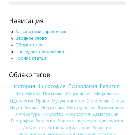
Навигация
Алфавитный справочник
Вводное слово
Облако тэгов
Последние обновления
Прочие статьи
Облако тэгов
История
Философия
Психология
Религия
Экономика
Политика
Социология
Мифология
Идеология
Право
Мусульманство
Этнология
Этика
Наука
Логика
Педагогика
Методология
Языкознание
Литература
Искусство
Археология
Демография
География
Экология
Военные
Культура
Дипломатия
Документы
Китайская философия
Биология
Информатика
Антропология
Теология
Эстетика