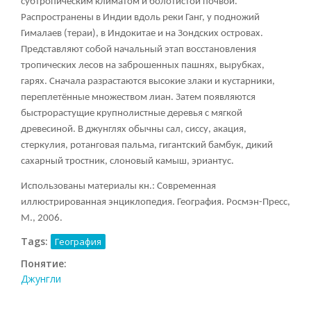
субтропическим климатом и болотистой почвой.
Распространены в Индии вдоль реки Ганг, у подножий
Гималаев (тераи), в Индокитае и на Зондских островах.
Представляют собой начальный этап восстановления
тропических лесов на заброшенных пашнях, вырубках,
гарях. Сначала разрастаются высокие злаки и кустарники,
переплетённые множеством лиан. Затем появляются
быстрорастущие крупнолистные деревья с мягкой
древесиной. В джунглях обычны сал, сиссу, акация,
стеркулия, ротанговая пальма, гигантский бамбук, дикий
сахарный тростник, слоновый камыш, эриантус.
Использованы материалы кн.: Современная
иллюстрированная энциклопедия. География. Росмэн-Пресс,
М., 2006.
Tags:
География
Понятие:
Джунгли