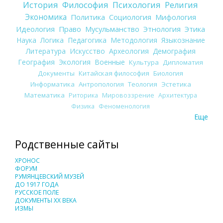
История
Философия
Психология
Религия
Экономика
Политика
Социология
Мифология
Идеология
Право
Мусульманство
Этнология
Этика
Наука
Логика
Педагогика
Методология
Языкознание
Литература
Искусство
Археология
Демография
География
Экология
Военные
Культура
Дипломатия
Документы
Китайская философия
Биология
Информатика
Антропология
Теология
Эстетика
Математика
Риторика
Мировоззрение
Архитектура
Физика
Феноменология
Еще
Родственные сайты
ХРОНОС
ФОРУМ
РУМЯНЦЕВСКИЙ МУЗЕЙ
ДО 1917 ГОДА
РУССКОЕ ПОЛЕ
ДОКУМЕНТЫ XX ВЕКА
ИЗМЫ