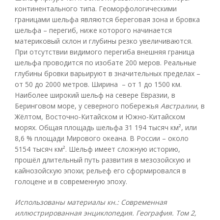
континентального типа. Геоморфологическими
границами шельфа являются береговая зона и бровка
шельфа – перегиб, ниже которого начинается
материковый склон и глубины резко увеличиваются.
При отсутствии видимого перегиба внешняя граница
шельфа проводится по изобате 200 меров. Реальные
глубины бровки варьируют в значительных пределах –
от 50 до 2000 метров. Ширина – от 1 до 1500 км.
Наиболее широкий шельф на севере Евразии, в
Беринговом море, у северного побережья
Австралии
, в
Жёлтом, Восточно-Китайском и Южно-Китайском
морях. Общая площадь шельфа 31 194 тысяч км², или
8,6 % площади Мирового океана. В России – около
5154 тысяч км². Шельф имеет сложную историю,
прошёл длительный путь развития в мезозойскую и
кайнозойскую эпохи; рельеф его сформировался в
голоцене и в современную эпоху.
Использованы материалы кн.: Современная
иллюстрированная энциклопедия. География. Том 2,