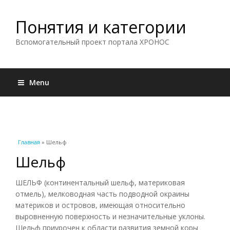
Понятия и категории
Вспомогательный проект портала ХРОНОС
Menu
Вы здесь
Главная
» Шельф
Шельф
ШЕЛЬФ (континентальный шельф, материковая
отмель), мелководная часть подводной окраины
материков и островов, имеющая относительно
выровненную поверхность и незначительные уклоны.
Шельф приурочен к области развития земной коры