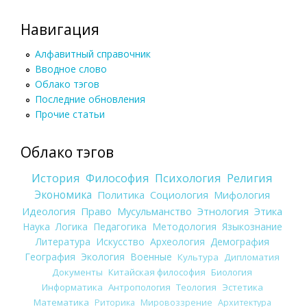
Навигация
Алфавитный справочник
Вводное слово
Облако тэгов
Последние обновления
Прочие статьи
Облако тэгов
История
Философия
Психология
Религия
Экономика
Политика
Социология
Мифология
Идеология
Право
Мусульманство
Этнология
Этика
Наука
Логика
Педагогика
Методология
Языкознание
Литература
Искусство
Археология
Демография
География
Экология
Военные
Культура
Дипломатия
Документы
Китайская философия
Биология
Информатика
Антропология
Теология
Эстетика
Математика
Риторика
Мировоззрение
Архитектура