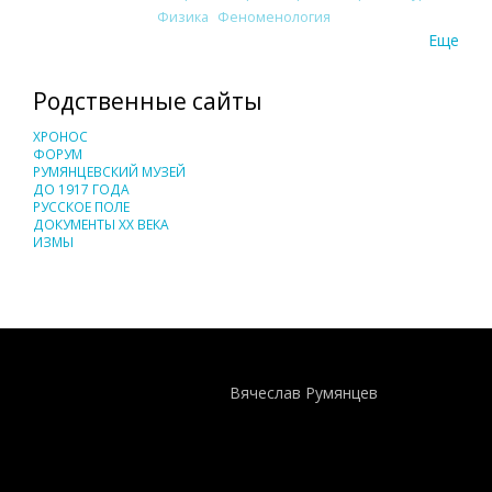
Физика
Феноменология
Еще
Родственные сайты
ХРОНОС
ФОРУМ
РУМЯНЦЕВСКИЙ МУЗЕЙ
ДО 1917 ГОДА
РУССКОЕ ПОЛЕ
ДОКУМЕНТЫ XX ВЕКА
ИЗМЫ
Понятия И Категории - Исторический Проект ХРОНОС
WEB-редактор
Вячеслав Румянцев