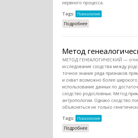
нервного процесса.
Tags:
Психология
Подробнее
о Подвижность
Метод генеалогичес
МЕТОД ГЕНЕАЛОГИЧЕСКИЙ — относи
исследование сходства между родс
точное знание ряда признаков пря
и охват возможно более широкого
использование данных по достато
сходство родословных. Метод при
антропологии. Однако сходство по
объясняться не только генетическ
Tags:
Психология
Подробнее
о Метод генеалогическ