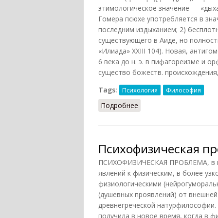
этимологическое значение — «дыхани
Гомера псюхе употребляется в зна
последним издыханием; 2) бесплотн
существующего в Аиде, но полность
«Илиада» XXIII 104). Новая, антиг
6 века до н. э. в пифагореизме и о
существо божеств. происхождения, 
Tags:
Психология
Философия
Подробнее
о Псюхе
Психофизическая п
ПСИХОФИЗИЧЕСКАЯ ПРОБЛЕМА, в ши
явлений к физическим, в более уз
физиологическими (нейрогуморальн
(душевных проявлений) от внешней
древнегреческой натурфилософии.
получила в новое время, когда в 