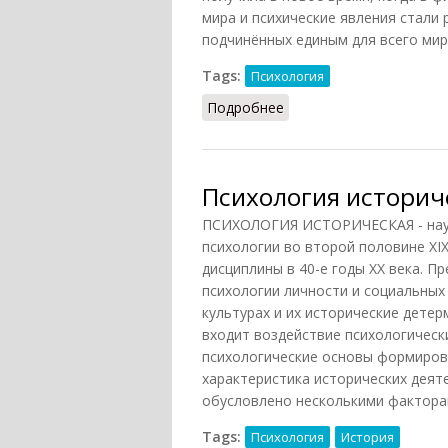
мира и психические явления стали 
подчинённых единым для всего миро
Tags:
Психология
Подробнее
о Психофизическая пр
Психология историч
ПСИХОЛОГИЯ ИСТОРИЧЕСКАЯ - науч
психологии во второй половине XI
дисциплины в 40-е годы XX века. П
психологии личности и социальных
культурах и их исторические дете
входит воздействие психологическ
психологические основы формиров
характеристика исторических деяте
обусловлено несколькими факторам
Tags:
Психология
История