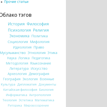
Прочие статьи
Облако тэгов
История
Философия
Психология
Религия
Экономика
Политика
Социология
Мифология
Идеология
Право
Мусульманство
Этнология
Этика
Наука
Логика
Педагогика
Методология
Языкознание
Литература
Искусство
Археология
Демография
География
Экология
Военные
Культура
Дипломатия
Документы
Китайская философия
Биология
Информатика
Антропология
Теология
Эстетика
Математика
Риторика
Мировоззрение