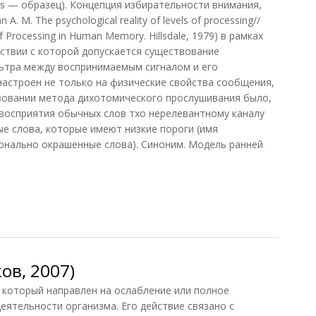
s — образец). Концепция избирательности внимания,
. М. The psychological reality of levels of processing//
s of Processing in Human Memory. Hillsdale, 1979) в рамках
тствии с которой допускается существование
ьтра между воспринимаемым сигналом и его
астроен не только на физические свойства сообщения,
ьзовании метода дихотомического прослушивания было,
и восприятия обычных слов тхо нерелевантному каналу
ые слова, которые имеют низкие пороги (имя
онально окрашенные слова). Синоним. Модель ранней
ов, 2007)
оторый направлен на ослабление или полное
еятельности организма. Его действие связано с