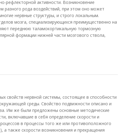
но-рефлекторной активности. Возникновение
м разного рода воздействий, при этом оно может
многие нервные структуры, и строго локальным.
тделов мозга, специализирующихся преимущественно на
еляют переднюю таламокортикальную тормозную
лярной формации нижней части мозгового ствола,
в, 2007)
х свойств нервной системы, состоящее в способности
 окружающей среды. Свойство подвижности описано и
ова. Им же были предложены основные методические
ти, включавшие в себя определение скорости и
процессов в процессы того же или противоположного
, а также скорости возникновения и прекращения