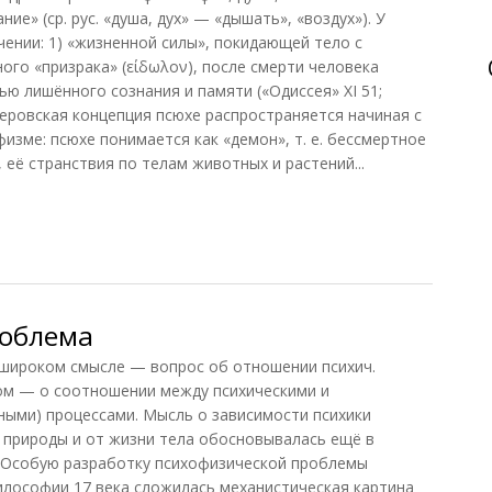
е» (ср. рус. «душа, дух» — «дышать», «воздух»). У
чении: 1) «жизненной силы», покидающей тело с
ого «призрака» (είδωλον), после смерти человека
ю лишённого сознания и памяти («Одиссея» XI 51;
омеровская концепция псюхе распространяется начиная с
рфизме: псюхе понимается как «демон», т. е. бессмертное
её странствия по телам животных и растений...
роблема
роком смысле — вопрос об отношении психич.
ком — о соотношении между психическими и
ыми) процессами. Мысль о зависимости психики
 природы и от жизни тела обосновывалась ещё в
 Особую разработку психофизической проблемы
философии 17 века сложилась механистическая картина