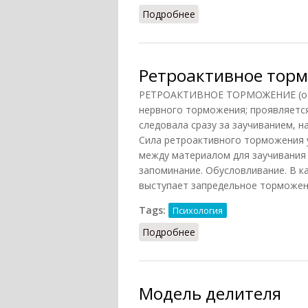
Подробнее
о Психология историче
Ретроактивное тор
РЕТРОАКТИВНОЕ ТОРМОЖЕНИЕ (от ла
нервного торможения; проявляется
следовала сразу за заучиванием, 
Сила ретроактивного торможения у
между материалом для заучивания
запоминание. Обусловливание. В 
выступает запредельное торможени
Tags:
Психология
Подробнее
о Ретроактивное торм
Модель делителя