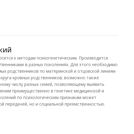
кий
тся к методам психогенетическим. Производится
твенниками в разных поколениях. Для этого необходимо
мых родственников по материнской и отцовской линиям
 круга кровных родственников; возможно также
чному числу разных семей, позволяющему выявить
меним преимущественно в генетике медицинской и
колений по психологическим признакам может
ой передачей, но и социальной преемственностью.
ий