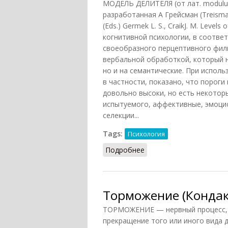
МОДЕЛЬ ДЕЛИТЕЛЯ (от лат. modulu
разработанная А Грейсман (Treisman А
(Eds.) Germek L. S., CraikJ. M. Level
когнитивной психологии, в соотве
своеобразного перцептивного фил
вербальной обработкой, который н
но и на семантические. При испол
в частности, показано, что порог
довольно высоки, но есть некотор
испытуемого, аффективные, эмоци
селекции...
Tags:
Психология
Подробнее
о Модель делителя
Торможение (Кондак
ТОРМОЖЕНИЕ — нервный процесс, к
прекращение того или иного вида д