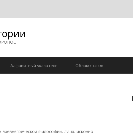
гории
 ХРОНОС
Алфавитный указатель
Облако тэгов
н древнегреческой философии, душа, исконно