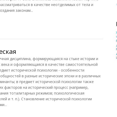
рассматриваться в качестве неотделимых от тела и
здания законам...
облема
еская
ная дисциплина, формирующаяся на стыке истории и
X века и оформляющаяся в качестве самостоятельной
редмет исторической психологии - особенности
 общностей в разные исторические эпохи и в различных
рминанты; в предмет исторической психологии также
их факторов на исторический процесс (например,
ания тоталитарных режимов; психологическая
лей и т. п.). Становление исторической психологии
и...