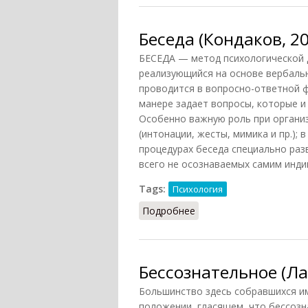
Беседа (Кондаков, 2
БЕСЕДА — метод психологической д
реализующийся на основе вербаль
проводится в вопросно-ответной ф
манере задает вопросы, которые и
Особенно важную роль при органи
(интонации, жесты, мимика и пр.); 
процедурах беседа специально ра
всего не осознаваемых самим индив
Tags:
Психология
Подробнее
о Беседа (Кондаков, 20
Бессознательное (Ла
Большинство здесь собравшихся и
положении, гласящем, что бессозн