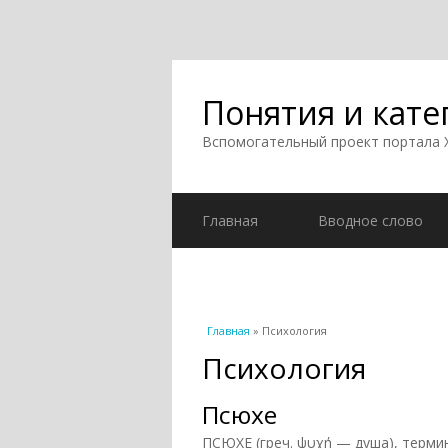
Понятия и кате
Вспомогательный проект портала
Главная
Вводное слово
Вы здесь
Главная
» Психология
Психология
Псюхе
ПСЮХЕ (греч. ψυχή — душа), терми