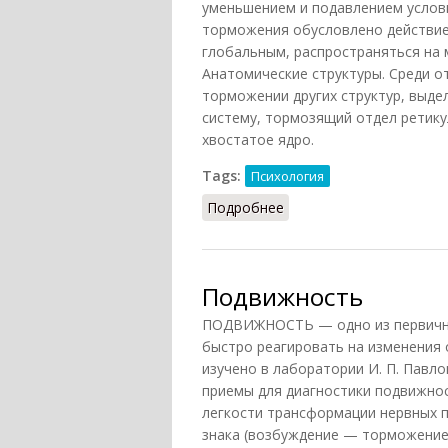
уменьшением и подавлением услов
торможения обусловлено действие
глобальным, распространяться на 
Анатомические структуры. Среди о
торможении других структур, выд
систему, тормозящий отдел ретику
хвостатое ядро.
Tags:
Психология
Подробнее
о Торможение (Кондако
Подвижность
ПОДВИЖНОСТЬ — одно из первичны
быстро реагировать на изменения
изучено в лаборатории И. П. Павл
приемы для диагностики подвижнос
легкости трансформации нервных 
знака (возбуждение — торможение)