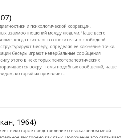
007)
иагностики и психологической коррекции,
ных взаимоотношений между людьми. Чаще всего
орме, когда психолог в относительно свободной
 структурируют беседу, определяя ее ключевые точки.
зации беседы играют невербальные сообщения
в силу этого в некоторых психотерапевтических
зворачивается вокруг темы подобных сообщений, чаще
идом, который их проявляет...
07)
кан, 1964)
меет некоторое представление о высказанном мной
ательное выстроено как язык. Положение это связывает