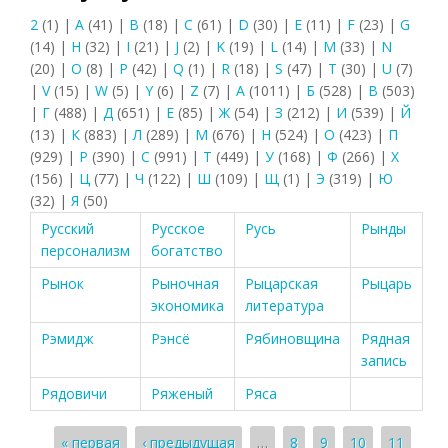
2
(1)
|
A
(41)
|
B
(18)
|
C
(61)
|
D
(30)
|
E
(11)
|
F
(23)
|
G
(14)
|
H
(32)
|
I
(21)
|
J
(2)
|
K
(19)
|
L
(14)
|
M
(33)
|
N
(20)
|
O
(8)
|
P
(42)
|
Q
(1)
|
R
(18)
|
S
(47)
|
T
(30)
|
U
(7)
|
V
(15)
|
W
(5)
|
Y
(6)
|
Z
(7)
|
А
(1011)
|
Б
(528)
|
В
(503)
|
Г
(488)
|
Д
(651)
|
Е
(85)
|
Ж
(54)
|
З
(212)
|
И
(539)
|
Й
(13)
|
К
(883)
|
Л
(289)
|
М
(676)
|
Н
(524)
|
О
(423)
|
П
(929)
|
Р
(390)
|
С
(991)
|
Т
(449)
|
У
(168)
|
Ф
(266)
|
Х
(156)
|
Ц
(77)
|
Ч
(122)
|
Ш
(109)
|
Щ
(1)
|
Э
(319)
|
Ю
(32)
|
Я
(50)
Русский
Русское
Русь
Рынды
персонализм
богатство
Рынок
Рыночная
Рыцарская
Рыцарь
экономика
литература
Рэмидж
Рэнсё
Рябиновщина
Рядная
запись
Рядовичи
Ряженый
Ряса
Страницы
« первая
‹ предыдущая
…
8
9
10
11