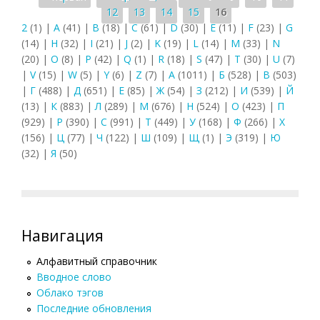
12
13
14
15
16
2
(1)
|
A
(41)
|
B
(18)
|
C
(61)
|
D
(30)
|
E
(11)
|
F
(23)
|
G
(14)
|
H
(32)
|
I
(21)
|
J
(2)
|
K
(19)
|
L
(14)
|
M
(33)
|
N
(20)
|
O
(8)
|
P
(42)
|
Q
(1)
|
R
(18)
|
S
(47)
|
T
(30)
|
U
(7)
|
V
(15)
|
W
(5)
|
Y
(6)
|
Z
(7)
|
А
(1011)
|
Б
(528)
|
В
(503)
|
Г
(488)
|
Д
(651)
|
Е
(85)
|
Ж
(54)
|
З
(212)
|
И
(539)
|
Й
(13)
|
К
(883)
|
Л
(289)
|
М
(676)
|
Н
(524)
|
О
(423)
|
П
(929)
|
Р
(390)
|
С
(991)
|
Т
(449)
|
У
(168)
|
Ф
(266)
|
Х
(156)
|
Ц
(77)
|
Ч
(122)
|
Ш
(109)
|
Щ
(1)
|
Э
(319)
|
Ю
(32)
|
Я
(50)
Навигация
Алфавитный справочник
Вводное слово
Облако тэгов
Последние обновления