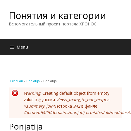
Понятия и категории
Вспомогательный проект портала ХРОНОС
Menu
Вы здесь
Главная
»
Ponjatija
» Ponjatija
Сообщение об ошибке
Warning
: Creating default object from empty
value в функции
views_many_to_one_helper-
>summary_join()
(строка
942
в файле
/home/u6426/domains/ponjatija.ru/sites/all/modules/v
Ponjatija