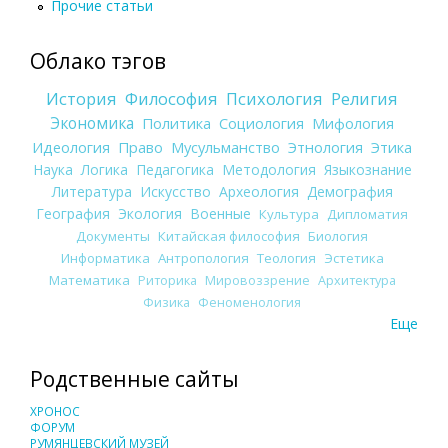
Прочие статьи
Облако тэгов
История
Философия
Психология
Религия
Экономика
Политика
Социология
Мифология
Идеология
Право
Мусульманство
Этнология
Этика
Наука
Логика
Педагогика
Методология
Языкознание
Литература
Искусство
Археология
Демография
География
Экология
Военные
Культура
Дипломатия
Документы
Китайская философия
Биология
Информатика
Антропология
Теология
Эстетика
Математика
Риторика
Мировоззрение
Архитектура
Физика
Феноменология
Еще
Родственные сайты
ХРОНОС
ФОРУМ
РУМЯНЦЕВСКИЙ МУЗЕЙ