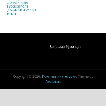
ДО 1917 ГОДА
РУССКОЕ ПОЛЕ
ДОКУМЕНТЫ XX ВЕКА
ИЗМЫ
Понятия И Категории - Исторический Проект ХРОНОС
WEB-редактор
Вячеслав Румянцев
Copyright © 2026,
Понятия и категории
. Theme by
Devsaran
.