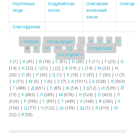
Окупленые
Олдувайская
Олигархии
Олигар
люди
эпоха
железный
закон
Олигофрения
Страницы
« первая
‹ предыдущая
…
4
5
6
7
8
9
10
11
12
…
следующая ›
последняя »
2
(1)
|
A
(41)
|
B
(18)
|
C
(61)
|
D
(30)
|
E
(11)
|
F
(23)
|
G
(14)
|
H
(32)
|
I
(21)
|
J
(2)
|
K
(19)
|
L
(14)
|
M
(33)
|
N
(20)
|
O
(8)
|
P
(42)
|
Q
(1)
|
R
(18)
|
S
(47)
|
T
(30)
|
U
(7)
|
V
(15)
|
W
(5)
|
Y
(6)
|
Z
(7)
|
А
(1011)
|
Б
(528)
|
В
(503)
|
Г
(488)
|
Д
(651)
|
Е
(85)
|
Ж
(54)
|
З
(212)
|
И
(539)
|
Й
(13)
|
К
(883)
|
Л
(289)
|
М
(676)
|
Н
(524)
|
О
(423)
|
П
(929)
|
Р
(390)
|
С
(991)
|
Т
(449)
|
У
(168)
|
Ф
(266)
|
Х
(156)
|
Ц
(77)
|
Ч
(122)
|
Ш
(109)
|
Щ
(1)
|
Э
(319)
|
Ю
(32)
|
Я
(50)