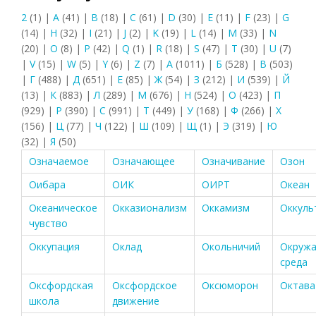
2
(1)
|
A
(41)
|
B
(18)
|
C
(61)
|
D
(30)
|
E
(11)
|
F
(23)
|
G
(14)
|
H
(32)
|
I
(21)
|
J
(2)
|
K
(19)
|
L
(14)
|
M
(33)
|
N
(20)
|
O
(8)
|
P
(42)
|
Q
(1)
|
R
(18)
|
S
(47)
|
T
(30)
|
U
(7)
|
V
(15)
|
W
(5)
|
Y
(6)
|
Z
(7)
|
А
(1011)
|
Б
(528)
|
В
(503)
|
Г
(488)
|
Д
(651)
|
Е
(85)
|
Ж
(54)
|
З
(212)
|
И
(539)
|
Й
(13)
|
К
(883)
|
Л
(289)
|
М
(676)
|
Н
(524)
|
О
(423)
|
П
(929)
|
Р
(390)
|
С
(991)
|
Т
(449)
|
У
(168)
|
Ф
(266)
|
Х
(156)
|
Ц
(77)
|
Ч
(122)
|
Ш
(109)
|
Щ
(1)
|
Э
(319)
|
Ю
(32)
|
Я
(50)
Означаемое
Означающее
Означивание
Озон
Оибара
ОИК
ОИРТ
Океан
Океаническое
Окказионализм
Оккамизм
Оккуль
чувство
Оккупация
Оклад
Окольничий
Окруж
среда
Оксфордская
Оксфордское
Оксюморон
Октава
школа
движение