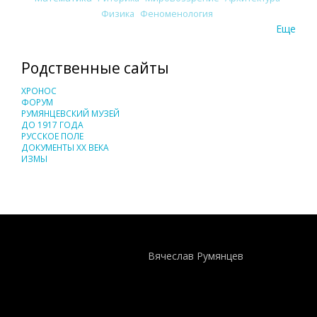
Физика
Феноменология
Еще
Родственные сайты
ХРОНОС
ФОРУМ
РУМЯНЦЕВСКИЙ МУЗЕЙ
ДО 1917 ГОДА
РУССКОЕ ПОЛЕ
ДОКУМЕНТЫ XX ВЕКА
ИЗМЫ
Понятия И Категории - Исторический Проект ХРОНОС
WEB-редактор
Вячеслав Румянцев