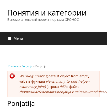
Понятия и категории
Вспомогательный проект портала ХРОНОС
Menu
Вы здесь
Главная
»
Ponjatija
» Ponjatija
Сообщение об ошибке
Warning
: Creating default object from empty
value в функции
views_many_to_one_helper-
>summary_join()
(строка
942
в файле
/home/u6426/domains/ponjatija.ru/sites/all/modules/v
Ponjatija