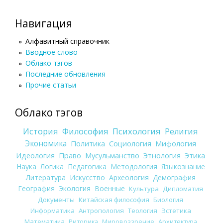
Навигация
Алфавитный справочник
Вводное слово
Облако тэгов
Последние обновления
Прочие статьи
Облако тэгов
История
Философия
Психология
Религия
Экономика
Политика
Социология
Мифология
Идеология
Право
Мусульманство
Этнология
Этика
Наука
Логика
Педагогика
Методология
Языкознание
Литература
Искусство
Археология
Демография
География
Экология
Военные
Культура
Дипломатия
Документы
Китайская философия
Биология
Информатика
Антропология
Теология
Эстетика
Математика
Риторика
Мировоззрение
Архитектура