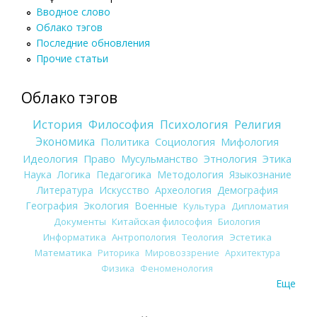
Вводное слово
Облако тэгов
Последние обновления
Прочие статьи
Облако тэгов
История
Философия
Психология
Религия
Экономика
Политика
Социология
Мифология
Идеология
Право
Мусульманство
Этнология
Этика
Наука
Логика
Педагогика
Методология
Языкознание
Литература
Искусство
Археология
Демография
География
Экология
Военные
Культура
Дипломатия
Документы
Китайская философия
Биология
Информатика
Антропология
Теология
Эстетика
Математика
Риторика
Мировоззрение
Архитектура
Физика
Феноменология
Еще