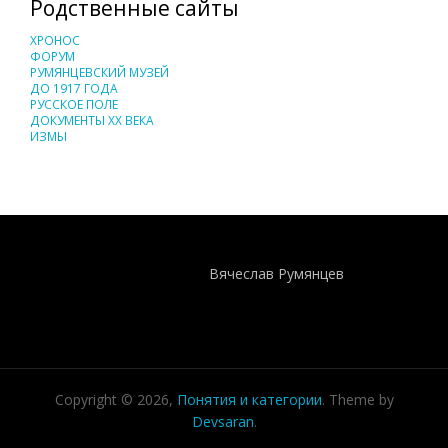
Родственные сайты
ХРОНОС
ФОРУМ
РУМЯНЦЕВСКИЙ МУЗЕЙ
ДО 1917 ГОДА
РУССКОЕ ПОЛЕ
ДОКУМЕНТЫ XX ВЕКА
ИЗМЫ
Понятия И Категории - Исторический Проект ХРОНОС
WEB-редактор
Вячеслав Румянцев
Copyright © 2026,
Понятия и категории
. Theme by
Devsaran
.