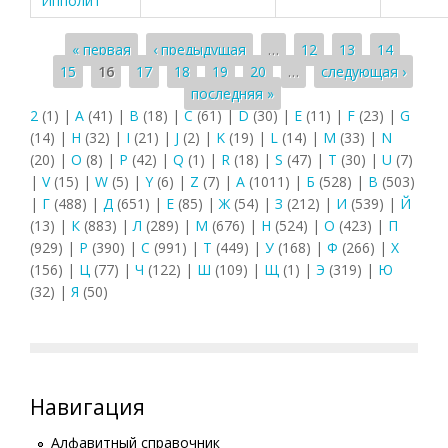
Ипполит
Страницы
« первая
‹ предыдущая
…
12
13
14
15
16
17
18
19
20
…
следующая ›
последняя »
2
(1)
|
A
(41)
|
B
(18)
|
C
(61)
|
D
(30)
|
E
(11)
|
F
(23)
|
G
(14)
|
H
(32)
|
I
(21)
|
J
(2)
|
K
(19)
|
L
(14)
|
M
(33)
|
N
(20)
|
O
(8)
|
P
(42)
|
Q
(1)
|
R
(18)
|
S
(47)
|
T
(30)
|
U
(7)
|
V
(15)
|
W
(5)
|
Y
(6)
|
Z
(7)
|
А
(1011)
|
Б
(528)
|
В
(503)
|
Г
(488)
|
Д
(651)
|
Е
(85)
|
Ж
(54)
|
З
(212)
|
И
(539)
|
Й
(13)
|
К
(883)
|
Л
(289)
|
М
(676)
|
Н
(524)
|
О
(423)
|
П
(929)
|
Р
(390)
|
С
(991)
|
Т
(449)
|
У
(168)
|
Ф
(266)
|
Х
(156)
|
Ц
(77)
|
Ч
(122)
|
Ш
(109)
|
Щ
(1)
|
Э
(319)
|
Ю
(32)
|
Я
(50)
Навигация
Алфавитный справочник