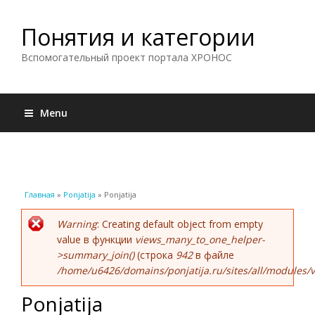
Понятия и категории
Вспомогательный проект портала ХРОНОС
Menu
Вы здесь
Главная
»
Ponjatija
» Ponjatija
Сообщение об ошибке
Warning
: Creating default object from empty
value в функции
views_many_to_one_helper-
>summary_join()
(строка
942
в файле
/home/u6426/domains/ponjatija.ru/sites/all/modules/v
Ponjatija