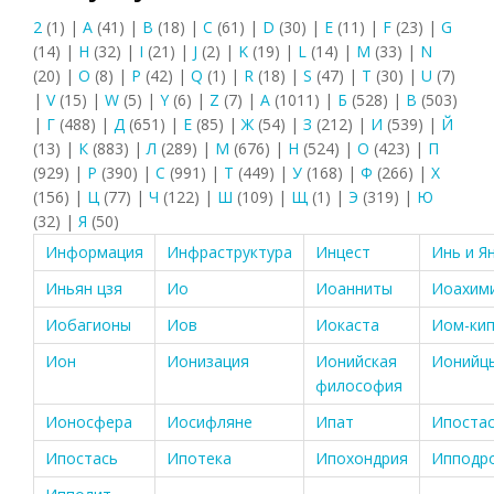
2
(1)
|
A
(41)
|
B
(18)
|
C
(61)
|
D
(30)
|
E
(11)
|
F
(23)
|
G
(14)
|
H
(32)
|
I
(21)
|
J
(2)
|
K
(19)
|
L
(14)
|
M
(33)
|
N
(20)
|
O
(8)
|
P
(42)
|
Q
(1)
|
R
(18)
|
S
(47)
|
T
(30)
|
U
(7)
|
V
(15)
|
W
(5)
|
Y
(6)
|
Z
(7)
|
А
(1011)
|
Б
(528)
|
В
(503)
|
Г
(488)
|
Д
(651)
|
Е
(85)
|
Ж
(54)
|
З
(212)
|
И
(539)
|
Й
(13)
|
К
(883)
|
Л
(289)
|
М
(676)
|
Н
(524)
|
О
(423)
|
П
(929)
|
Р
(390)
|
С
(991)
|
Т
(449)
|
У
(168)
|
Ф
(266)
|
Х
(156)
|
Ц
(77)
|
Ч
(122)
|
Ш
(109)
|
Щ
(1)
|
Э
(319)
|
Ю
(32)
|
Я
(50)
Информация
Инфраструктура
Инцест
Инь и Я
Иньян цзя
Ио
Иоанниты
Иоахим
Иобагионы
Иов
Иокаста
Иом-кип
Ион
Ионизация
Ионийская
Ионийц
философия
Ионосфера
Иосифляне
Ипат
Ипоста
Ипостась
Ипотека
Ипохондрия
Ипподр