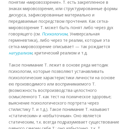
понятии «мировоззрение». Т. есть закрепленное в
знаках мировоззрение, или структурированные формы
дискурса, зафиксированные материально и
передаваемые посредством прочтения. Как сетка-
мировоззрение Т. может быть понят либо через дух
говорящего (см.
Психологизм
, Универсальная
герменевтика), либо через те реалии, которые эта
сетка-мировоззрение описывает — так рождается
натурализм
, критический реализм и т.д.
Такое понимание Т. лежит в основе ряда методик
психологии, которые позволяют устанавливать
психологические характеристики личности на основе
ею производимого или воспринимаемого Т.
(возможность воспроизводства целостного
осмысленного Т. как тест на психическое здоровье;
выяснение психологического портрета через
стилистику Т. и т.д.). Такое понимание Т. называют
«статическим» и «избыточным». Оно является
статическим, т.к. всегда подразумевает существование
равного самому себе Т.; оно избыточно, т.к. Т.