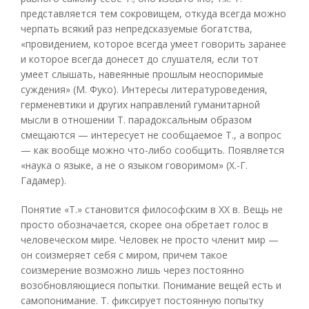
представляется тем сокровищем, откуда всегда можно
черпать всякий раз непредсказуемые богатства,
«провидением, которое всегда умеет говорить заранее
и которое всегда донесет до слушателя, если тот
умеет слышать, навеянные прошлым неоспоримые
суждения» (М. Фуко). Интересы литературоведения,
герменевтики и других направлений гуманитарной
мысли в отношении Т. парадоксальным образом
смещаются — интересует не сообщаемое Т., а вопрос
— как вообще можно что-либо сообщить. Появляется
«наука о языке, а не о языком говоримом» (Х.-Г.
Гадамер).
Понятие «Т.» становится философским в XX в. Вещь не
просто обозначается, скорее она обретает голос в
человеческом мире. Человек не просто членит мир —
он соизмеряет себя с миром, причем такое
соизмерение возможно лишь через постоянно
возобновляющиеся попытки. Понимание вещей есть и
самопонимание. Т. фиксирует постоянную попытку