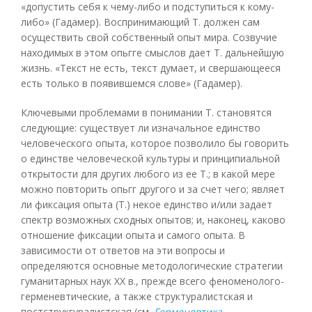
«допустить себя к чему-либо и подступиться к кому-
либо» (Гадамер). Воспринимающий Т. должен сам
осуществить свой собственный опыт мира. Созвучие
находимых в этом опьгге смыслов дает Т. дальнейшую
жизнь. «Текст не есть, текст думает, и свершающееся
есть только в появившемся слове» (Гадамер).
Ключевыми проблемами в понимании Т. становятся
следующие: существует ли изначальное единство
человеческого опыта, которое позволило бы говорить
о единстве человеческой культуры и принципиальной
открытости для других любого из ее Т.; в какой мере
можно повторить опьгг другого и за счет чего; являет
ли фиксация опыта (Т.) некое единство и/или задает
спектр возможных сходных опытов; и, наконец, каково
отношение фиксации опыта и самого опыта. В
зависимости от ответов на эти вопросы и
определяются основные методологические стратегии
гуманитарных наук XX в., прежде всего феноменолого-
герменевтические, а также структуралистская и
постструкгуралистская (см.
Герменевтика
,