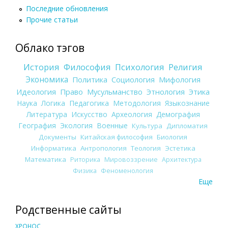
Последние обновления
Прочие статьи
Облако тэгов
История
Философия
Психология
Религия
Экономика
Политика
Социология
Мифология
Идеология
Право
Мусульманство
Этнология
Этика
Наука
Логика
Педагогика
Методология
Языкознание
Литература
Искусство
Археология
Демография
География
Экология
Военные
Культура
Дипломатия
Документы
Китайская философия
Биология
Информатика
Антропология
Теология
Эстетика
Математика
Риторика
Мировоззрение
Архитектура
Физика
Феноменология
Еще
Родственные сайты
ХРОНОС