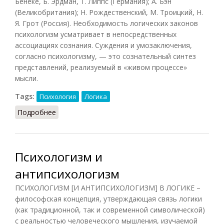
Бенеке, Б. Эрдман, Т. Липпс (Германия); А. Бэн
(Великобритания); Н. Рождественский, М. Троицкий, Н.
Я. Грот (Россия). Необходимость логических законов
психологизм усматривает в непосредственных
ассоциациях сознания. Суждения и умозаключения,
согласно психологизму, — это сознательный синтез
представлений, реализуемый в «живом процессе»
мысли.
Tags:
Психология
Логика
Подробнее
о Психологизм в логике
Психологизм и
антипсихологизм
ПСИХОЛОГИЗМ [И АНТИПСИХОЛОГИЗМ] В ЛОГИКЕ –
философская концепция, утверждающая связь логики
(как традиционной, так и современной символической)
с реальностью человеческого мышления, изучаемой