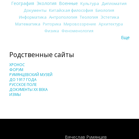
География
Экология
Военные
Культура
Дипломатия
Документы
Китайская философия
Биология
Информатика
Антропология
Теология
Эстетика
Математика
Риторика
Мировоззрение
Архитектура
Физика
Феноменология
Еще
Родственные сайты
ХРОНОС
ФОРУМ
РУМЯНЦЕВСКИЙ МУЗЕЙ
ДО 1917 ГОДА
РУССКОЕ ПОЛЕ
ДОКУМЕНТЫ XX ВЕКА
ИЗМЫ
Понятия И Категории - Исторический Проект ХРОНОС
WEB-редактор
Вячеслав Румянцев