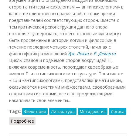
аргументации по оправданию каждой из возникших
сторон антитезы «психологизм — антипсихологизм» в
качестве единственно правильной, с точки зрения
представителей соответствующих сторон. Вместе с
тем критическая реконструкция данного спора
позволяет утверждать, что его основные идеи могут
быть прослежены в истории логики и философии в
течение последних четырех столетий, начиная с
философских размышлений
Дж. Локка
и
Р. Декарта
.
Циклы спадов и подъемов споров вокруг идей П.,
включая современность, порождают своеобразные
«миры» П. и антипсихологизма в культуре. Понятия же
«П.» и «антипсихологизм», представляющие эти миры,
оказываются нечеткими множествами, своеобразными
открытыми системами, все еще продолжающими
накапливать свои элементы...
Tags:
Философия
Литература
Методология
Логика
Подробнее
о Психологизм (Кузнецов, 2007)