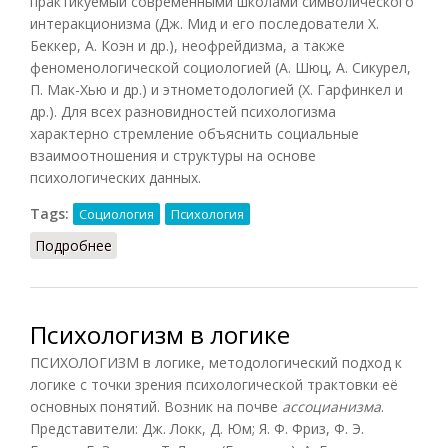
практикуемый современными школами символического
интеракционизма (Дж. Мид и его последователи X.
Беккер, А. Коэн и др.), неофрейдизма, а также
феноменологической социологией (А. Шюц, А. Сикурел,
П. Мак-Хью и др.) и этнометодологией (X. Гарфинкел и
др.). Для всех разновидностей психологизма
характерно стремление объяснить социальные
взаимоотношения и структуры на основе
психологических данных.
Tags:
Социология
Психология
Подробнее
о Психологизм в социологии
Психологизм в логике
ПСИХОЛОГИЗМ в логике, методологический подход к
логике с точки зрения психологической трактовки её
основных понятий. Возник на почве
ассоцианизма
.
Представители: Дж. Локк, Д. Юм; Я. Ф. Фриз, Ф. Э.