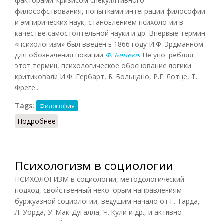
факторами: кризисом спекулятивного
философствования, попытками интеграции философии
и эмпирических наук, становлением психологии в
качестве самостоятельной науки и др. Впервые термин
«психологизм» был введен в 1866 году И.Ф. Эрдманном
для обозначения позиции
Ф. Бенеке
. Не употребляя
этот термин, психологическое обоснование логики
критиковали И.Ф. Гербарт, Б. Больцано, Р.Г. Лотце, Т.
Фреге...
Tags:
Философия
Подробнее
о Психологизм (СЗФ.ЭС, 2009)
Психологизм в социологии
ПСИХОЛОГИЗМ в социологии, методологический
подход, свойственный некоторым направлениям
буржуазной социологии, ведущим начало от Г. Тарда,
Л. Уорда, У. Мак-Дугалла, Ч. Кули и др., и активно