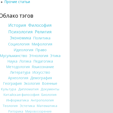
Прочие статьи
Облако тэгов
История
Философия
Психология
Религия
Экономика
Политика
Социология
Мифология
Идеология
Право
Мусульманство
Этнология
Этика
Наука
Логика
Педагогика
Методология
Языкознание
Литература
Искусство
Археология
Демография
География
Экология
Военные
Культура
Дипломатия
Документы
Китайская философия
Биология
Информатика
Антропология
Теология
Эстетика
Математика
Риторика
Мировоззрение