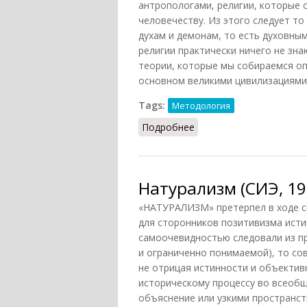
антропологами, религии, которые 
человечеству. Из этого следует т
духам и демонам, то есть духовным
религии практически ничего не зн
теории, которые мы собираемся оп
основном великими цивилизациями 
Tags:
Методология
Подробнее
о Натурализм (Дюркгейм
Натурализм (СИЭ, 19
«НАТУРАЛИЗМ» претерпел в ходе св
для сторонников позитивизма исти
самоочевидностью следовали из пр
и ограниченно понимаемой), то со
не отрицая истинности и объектив
историческому процессу во всеоб
объяснение или узкими пространс