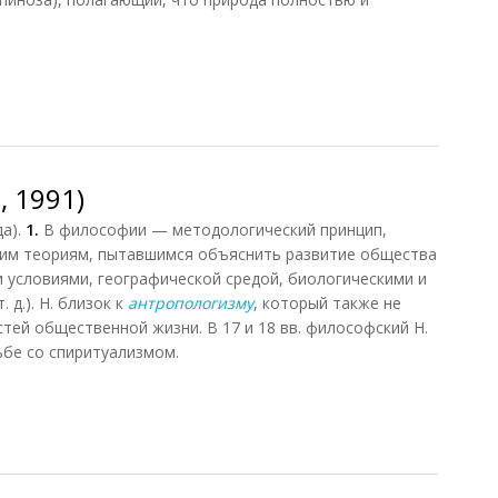
нвиль, 2012)
 1991)
а).
1.
В философии — методологический принцип,
им теориям, пытавшимся объяснить развитие общества
 условиями, географической средой, биологическими и
д.). Н. близок к
антропологизму
, который также не
тей общественной жизни. В 17 и 18 вв. философский Н.
бе со спиритуализмом.
1991)