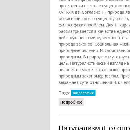
протяжении всего ее существовани
XVIII-XIX вв. Согласно Н., природ
объяснения всего существующего,
философских проблем. Для Н. хар
рассматривается в качестве единс
действующие в мире, имманентны п
природе законов. Социальная жизн
природные явления. Н. свойствен 
природным. В природе отсутствует 
цель. Натуралистический взгляд н
человек не может стать выше прир
природным закономерностям. Приз
выражает суть отношения Н. к челов
Tags:
Философия
Подробнее
о Натурализм (Кирилен
Натурализм (Подопр