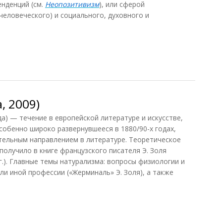
енденций (см.
Неопозитивизм
), или сферой
человеческого) и социального, духовного и
6)
, 2009)
а) — течение в европейской литературе и искусстве,
 особенно широко развернувшееся в 1880/90-х годах,
тельным направлением в литературе. Теоретическое
получило в книге французского писателя Э. Золя
г.). Главные темы натурализма: вопросы физиологии и
ли иной профессии («Жерминаль» Э. Золя), а также
 2009)