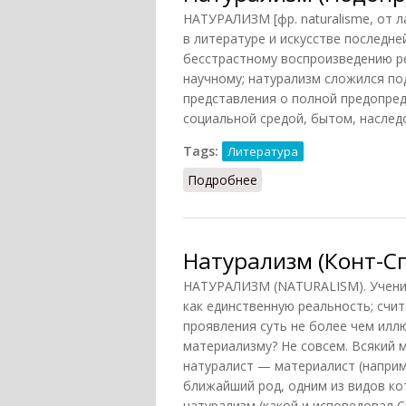
НАТУРАЛИЗМ [фр. naturalisme, от л
в литературе и искусстве последне
бесстрастному воспроизведению р
научному; натурализм сложился по
представления о полной предопред
социальной средой, бытом, наслед
Tags:
Литература
Подробнее
о Натурализм (Подопри
Натурализм (Конт-Сп
НАТУРАЛИЗМ (NATURALISM). Учение
как единственную реальность; счит
проявления суть не более чем илл
материализму? Не совсем. Всякий 
натуралист — материалист (наприм
ближайший род, одним из видов к
натурализм (какой и исповедовал 