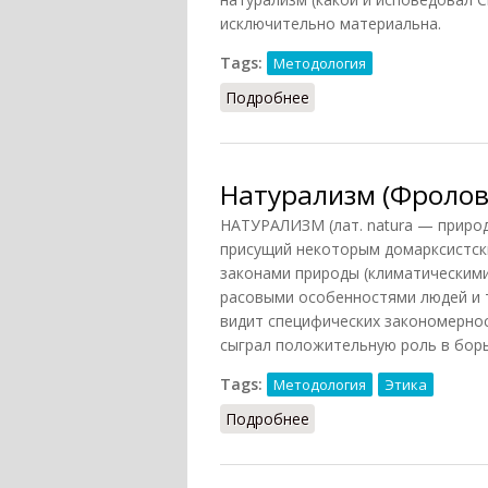
исключительно материальна.
Tags:
Методология
Подробнее
о Натурализм (Конт-Спо
Натурализм (Фролов,
НАТУРАЛИЗМ (лат. natura — природ
присущий некоторым домарксистск
законами природы (климатическими
расовыми особенностями людей и т. 
видит специфических закономернос
сыграл положительную роль в борь
Tags:
Методология
Этика
Подробнее
о Натурализм (Фролов, 