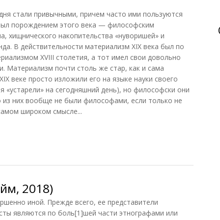
одня стали привычными, причем часто ими пользуются
был порождением этого века — философским
а, хищнического накопительства «нуворишей» и
нда. В действительности материализм XIX века был по
иализмом XVIII столетия, а тот имел свои довольно
. Материализм почти столь же стар, как и сама
XIX веке просто изложили его на языке науки своего
ия «устарели» на сегодняшний день), но философски они
 из них вообще не были философами, если только не
самом широком смысле...
лизм и агностицизм (Пасмор, 1998)
йм, 2018)
ршенно иной. Прежде всего, ее представители
исты являются по боль[1]шей части этнографами или