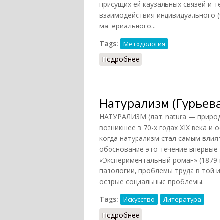
присущих ей каузальных связей и т
взаимодействия индивидуального (
материального...
Tags:
Методология
Подробнее
о Натурализм (СИЭ, 196
Натурализм (Гурьева
НАТУРАЛИЗМ (лат. natura — природ
возникшее в 70-х годах XIX века и
когда натурализм стал самым влия
обоснование это течение впервые 
«Экспериментальный роман» (1879 
патологии, проблемы труда в той и
острые социальные проблемы.
Tags:
Искусство
Литература
Подробнее
о Натурализм (Гурьева,