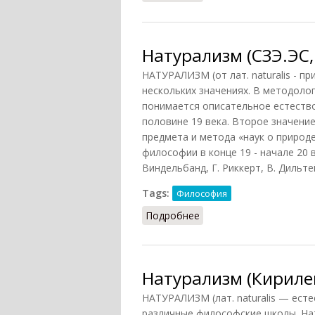
Натурализм (СЗЭ.ЭС,
НАТУРАЛИЗМ (от лат. naturalis - п
нескольких значениях. В методоло
понимается описательное естество
половине 19 века. Второе значение
предмета и метода «наук о природе
философии в конце 19 - начале 20 
Виндельбанд, Г. Риккерт, В. Дильтей
Tags:
Философия
Подробнее
о Натурализм (СЗЭ.ЭС, 
Натурализм (Кириле
НАТУРАЛИЗМ (лат. naturalis — ес
различные философские школы. На