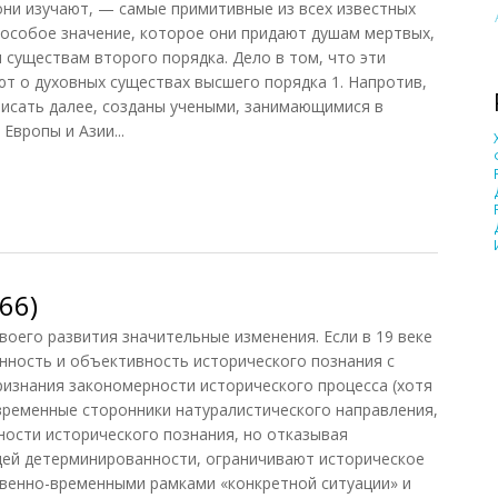
они изучают, — самые примитивные из всех известных
о особое значение, которое они придают душам мертвых,
 существам второго порядка. Дело в том, что эти
ают о духовных существах высшего порядка
1
. Напротив,
исать далее, созданы учеными, занимающимися в
Европы и Азии...
, 2018)
66)
оего развития значительные изменения. Если в 19 веке
нность и объективность исторического познания с
изнания закономерности исторического процесса (хотя
временные сторонники натуралистического направления,
ности исторического познания, но отказывая
щей детерминированности, ограничивают историческое
твенно-временными рамками «конкретной ситуации» и