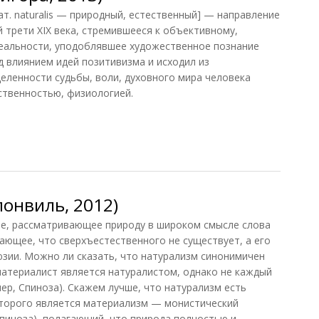
ат. naturalis — природный, естественный] — направление
й трети XIX века, стремившееся к объективному,
еальности, уподоблявшее художественное познание
д влиянием идей позитивизма и исходил из
еленности судьбы, воли, духовного мира человека
ственностью, физиологией.
гора, 2013)
онвиль, 2012)
, рассматривающее природу в широком смысле слова
ающее, что сверхъестественного не существует, а его
юзии. Можно ли сказать, что натурализм синонимичен
материалист является натуралистом, однако не каждый
ер, Спиноза). Скажем лучше, что натурализм есть
оторого является материализм — монистический
Спиноза), полагающий, что природа полностью и