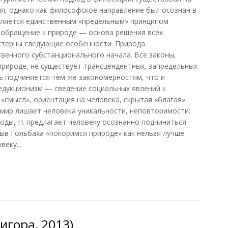
я, однако как философское направление был осознан в
а является единственным «предельным» принципом
 обращение к природе — основа решения всех
актерны следующие особенности. Природа
твенного субстанционального начала. Все законы,
рироде, не существует трансцендентных, запредельных
ь подчиняется тем же закономерностям, что и
редукционизм — сведение социальных явлений к
«смысл», ориентация на человека, скрытая «благая»
а мир лишает человека уникальности, неповторимости;
оды, Н. предлагает человеку осознанно подчиниться
ыв Гольбаха «покоримся природе» как нельзя лучше
еку...
ко, Шевцов, 2010)
игора, 2013)