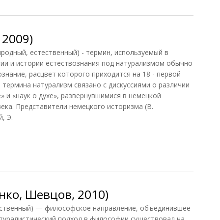
 2009)
риродный, естественный) - термин, используемый в
гии и истории естествознания под натурализмом обычно
знание, расцвет которого приходится на 18 - первой
 термина натурализм связано с дискуссиями о различии
» и «наук о духе», развернувшимися в немецкой
века. Представители немецкого историзма (В.
, Э.
2009)
нко, Шевцов, 2010)
тественный) — философское направление, объединившее
туралистический подход в философии существовал на