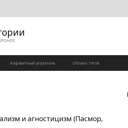
гории
 ХРОНОС
Алфавитный указатель
Облако тэгов
ализм и агностицизм (Пасмор,